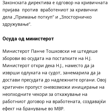
Законската директива е одговор на кривичната
пријава против вработениот за кривични
дела „Примање поткуп“ и „Злосторничко
здружување“.
Осуда од министерот
Министерот Панче Тошковски не штедеше
зборови во осудата на постапките на Н.Ј.
Министерот откри дека Н.Ј., наместо да ја
изврши одлуката на судот, занемарила да ја
достави пресудата до надлежните органи. Овој
критичен пропуст оневозможи иницирање на
неопходните чекори за откажување на
работниот договор на вработената, создавајќи
ефект на бранување во МВР.