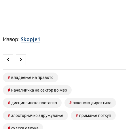
Извор:
Skopje1
владеење на правото
началничка на сектор во мвр
дисциплинска постапка
законска директива
злосторничко здружување
примање поткуп
судска одлука