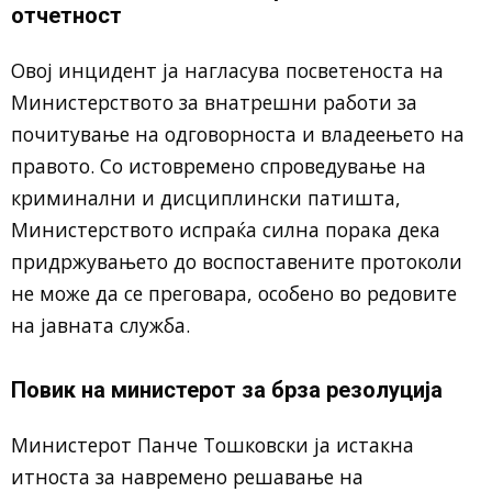
отчетност
Овој инцидент ја нагласува посветеноста на
Министерството за внатрешни работи за
почитување на одговорноста и владеењето на
правото. Со истовремено спроведување на
криминални и дисциплински патишта,
Министерството испраќа силна порака дека
придржувањето до воспоставените протоколи
не може да се преговара, особено во редовите
на јавната служба.
Повик на министерот за брза резолуција
Министерот Панче Тошковски ја истакна
итноста за навремено решавање на