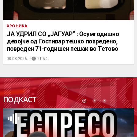
ХРОНИКА
ЈА УДРИЛ СО „ЈАГУАР“ : Осумгодишно
девојче од Гостивар тешко повредено,
повреден 71-годишен пешак во Тетово
08.08.2026.
21:54
ПОДК
ПОДКАСТ