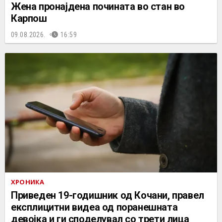
Жена пронајдена почината во стан во
Карпош
09.08.2026.
16:59
ХРОНИКА
Приведен 19-годишник од Кочани, правел
експлицитни видеа од поранешната
девојка и ги споделувал со трети лица