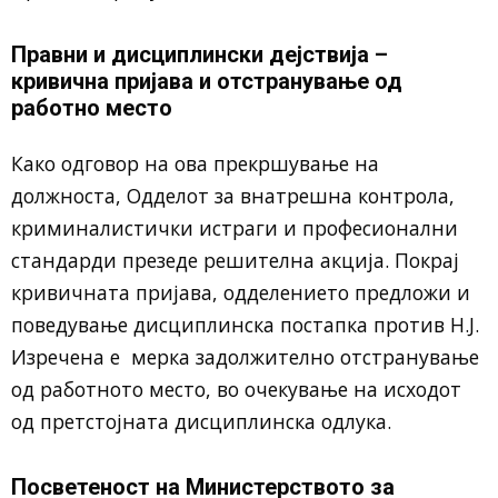
Правни и дисциплински дејствија –
кривична пријава и отстранување од
работно место
Како одговор на ова прекршување на
должноста, Одделот за внатрешна контрола,
криминалистички истраги и професионални
стандарди презеде решителна акција. Покрај
кривичната пријава, одделението предложи и
поведување дисциплинска постапка против Н.Ј.
Изречена е мерка задолжително отстранување
од работното место, во очекување на исходот
од претстојната дисциплинска одлука.
Посветеност на Министерството за