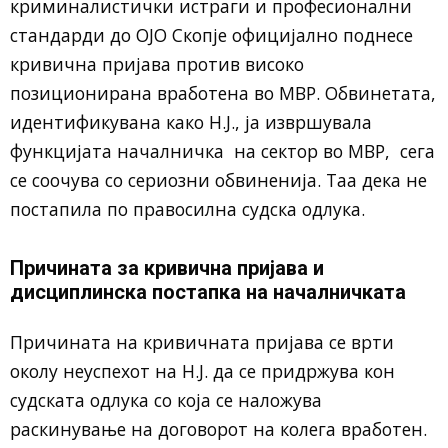
криминалистички истраги и професионални
стандарди до ОЈО Скопје официјално поднесе
кривична пријава против високо
позиционирана вработена во МВР. Обвинетата,
идентификувана како Н.Ј., ја извршувала
функцијата началничка на сектор во МВР, сега
се соочува со сериозни обвиненија. Таа дека не
постапила по правосилна судска одлука.
Причината за кривична пријава и
дисциплинска постапка на началничката
Причината на кривичната пријава се врти
околу неуспехот на Н.Ј. да се придржува кон
судската одлука со која се наложува
раскинување на договорот на колега вработен.