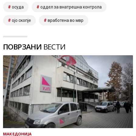
осуда
оддел за внатрешна контрола
ојо скопје
вработена во мвр
ПОВРЗАНИ
ВЕСТИ
МАКЕДОНИЈА