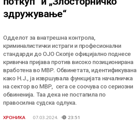
поткуп“ и „Злосторничко
здружување“
Одделот за внатрешна контрола,
криминалистички истраги и професионални
стандарди до ОЈО Скопје официјално поднесе
кривична пријава против високо позиционирана
вработена во МВР. Обвинетата, идентификувана
како Н.Ј., ја извршувала функцијата началничка
на сектор во МВР, сега се соочува со сериозни
обвиненија. Таа дека не постапила по
правосилна судска одлука.
ХРОНИКА
07.03.2024.
23:51