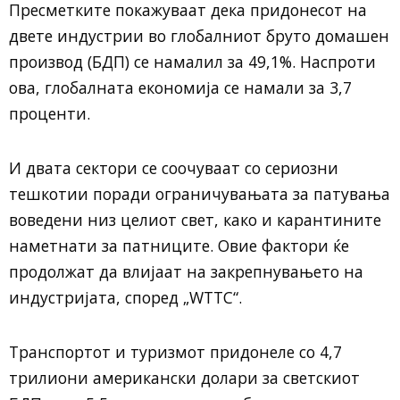
Пресметките покажуваат дека придонесот на
двете индустрии во глобалниот бруто домашен
производ (БДП) се намалил за 49,1%. Наспроти
ова, глобалната економија се намали за 3,7
проценти.
И двата сектори се соочуваат со сериозни
тешкотии поради ограничувањата за патувања
воведени низ целиот свет, како и карантините
наметнати за патниците. Овие фактори ќе
продолжат да влијаат на закрепнувањето на
индустријата, според „WTTC“.
Транспортот и туризмот придонеле со 4,7
трилиони американски долари за светскиот