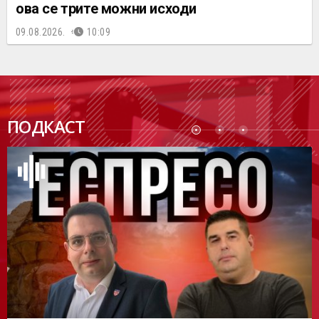
ова се трите можни исходи
09.08.2026.
10:09
ПОДК
ПОДКАСТ
АСТ