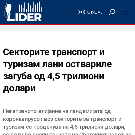
СЛУШАЈ
Секторите транспорт и
туризам лани оствариле
загуба од 4,5 трилиони
долари
Негативното влијание на пандемијата од
коронавирусот врз секторите за транспорт и
туризам се проценува на 4,5 трилиони долари,
се вели во соопштението на Светскиот совет за