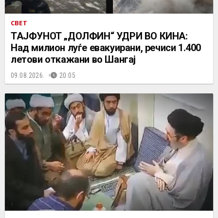
СВЕТ
ТАЈФУНОТ „ДОЛФИН“ УДРИ ВО КИНА:
Над милион луѓе евакуирани, речиси 1.400
летови откажани во Шангај
09.08.2026.
20:05