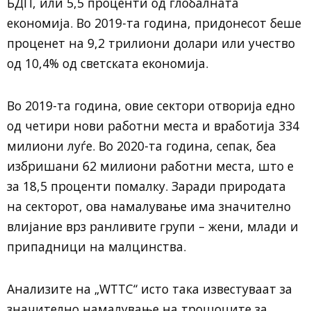
БДП, или 5,5 проценти од глобалната
економија. Во 2019-та година, придонесот беше
проценет на 9,2 трилиони долари или учество
од 10,4% од светската економија.
Во 2019-та година, овие сектори отворија едно
од четири нови работни места и вработија 334
милиони луѓе. Во 2020-та година, сепак, беа
избришани 62 милиони работни места, што е
за 18,5 проценти помалку. Заради природата
на секторот, ова намалување има значително
влијание врз ранливите групи – жени, млади и
припадници на малцинства.
Анализите на „WTTC“ исто така известуваат за
значително намалување на трошоците за