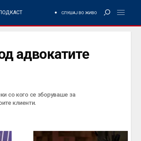
ПОДКАСТ
СЛУШАЈ ВО ЖИВО
од адвокатите
и со кого се зборуваше за
оите клиенти.