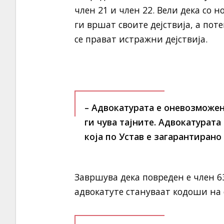
член 21 и член 22. Вели дека со 
ги вршат своите дејствија, а пот
се прават истражни дејствија.
– Адвокатурата е оневозможена
ги чува тајните. Адвокатурат
која по Устав е загарантирано
Завршува дека повреден е член 63
адвокатуте стануваат кодоши на 