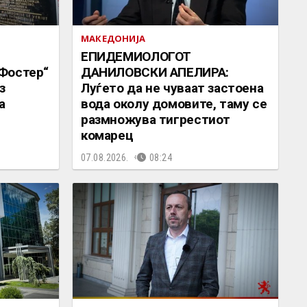
МАКЕДОНИЈА
EПИДЕМИОЛОГОТ
Фостер“
ДАНИЛОВСКИ АПЕЛИРА:
з
Луѓето да не чуваат застоена
а
вода околу домовите, таму се
размножува тигрестиот
комарец
07.08.2026.
08:24