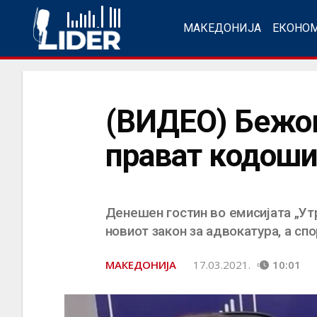
МАКЕДОНИЈА
ЕКОНО
(ВИДЕО) Бежов
прават кодоши
Денешен гостин во емисијата „Ут
новиот закон за адвокатура, а сп
МАКЕДОНИЈА
17.03.2021.
10:01