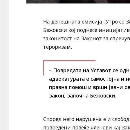
На денешната емисија „Утро со З
Бежовски кој поднесе иницијатива
законитост на Законот за спреч
тероризам.
– Повредата на Уставот се одн
адвокатурата е самостојна и 
правна помош и врши јавни о
закон,
започна Бежовски.
Според него нарушена е и слободат
повредени повеќе членови кај Зако