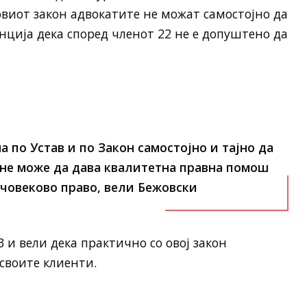
новиот закон адвокатите не можат самостојно да
енција дека според членот 22 не е допуштено да
 по Устав и по Закон самостојно и тајно да
а не може да дава квалитетна правна помош
 човеково право,
вели Бежовски
 и вели дека практично со овој закон
своите клиенти.