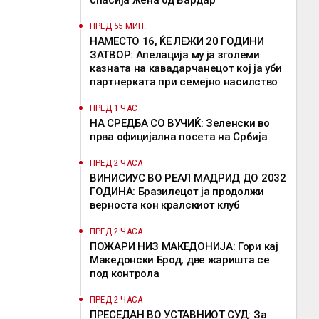
спасија жена од Вардар
ПРЕД 55 МИН.
НАМЕСТО 16, ЌЕ ЛЕЖИ 20 ГОДИНИ
ЗАТВОР: Апелација му ја зголеми
казната на кавадарчанецот кој ја уби
партнерката при семејно насилство
ПРЕД 1 ЧАС
НА СРЕДБА СО ВУЧИЌ: Зеленски во
прва официјална посета на Србија
ПРЕД 2 ЧАСА
ВИНИСИУС ВО РЕАЛ МАДРИД ДО 2032
ГОДИНА: Бразилецот ја продолжи
верноста кон кралскиот клуб
ПРЕД 2 ЧАСА
ПОЖАРИ НИЗ МАКЕДОНИЈА: Гори кај
Македонски Брод, две жаришта се
под контрола
ПРЕД 2 ЧАСА
ПРЕСЕДАН ВО УСТАВНИОТ СУД: За