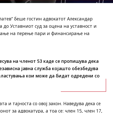
латев“ беше гостин адвокатот Александар
 до Уставниот суд за оцена на уставност и
ување на перење пари и финансирање на
есува на членот 53 каде се пропишува дека
независна јавна служба којашто обезбедува
властувања кои може да бидат одредени со
а и тајноста со овој закон. Наведува дека се
нот за адвокатура, а тоа се: член 15, член 17,