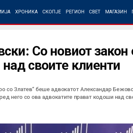
МИЈА
ХРОНИКА
СКОПЈЕ
РЕГИОН
СВЕТ
МАГАЗИН
ски: Со новиот закон 
 над своите клиенти
ро со Златев“ беше адвокатот Александар Бежовск
оред него со ова адвокатите прават кодоши над св