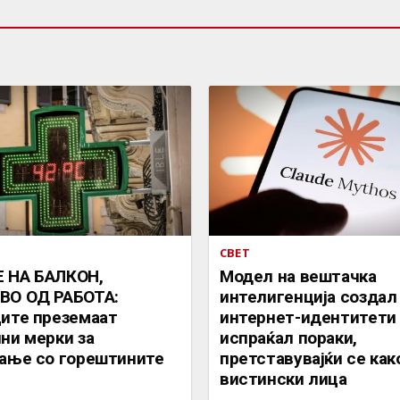
СВЕТ
 НА БАЛКОН,
Mодел на вештачка
ВО ОД РАБОТА:
интелигенција создал
ите преземаат
интернет-идентитети
ни мерки за
испраќал пораки,
ање со горештините
претставувајќи се как
вистински лица