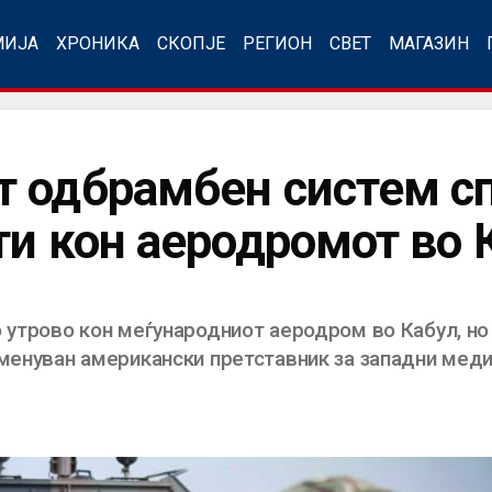
МИЈА
ХРОНИКА
СКОПЈЕ
РЕГИОН
СВЕТ
МАГАЗИН
 одбрамбен систем с
ти кон аеродромот во 
о утрово кон меѓународниот аеродром во Кабул, н
именуван американски претставник за западни мед