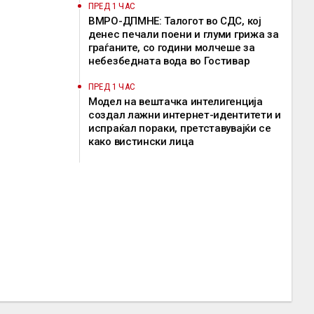
ПРЕД 1 ЧАС
ВМРО-ДПМНЕ: Талогот во СДС, кој
денес печали поени и глуми грижа за
граѓаните, со години молчеше за
небезбедната вода во Гостивар
ПРЕД 1 ЧАС
Mодел на вештачка интелигенција
создал лажни интернет-идентитети и
испраќал пораки, претставувајќи се
како вистински лица