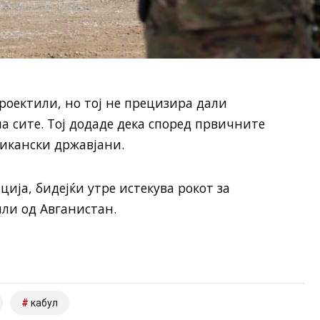
роектили, но тој не прецизира дали
а сите. Тој додаде дека според првичните
икански државјани.
ција, бидејќи утре истекува рокот за
ли од Авганистан.
кабул