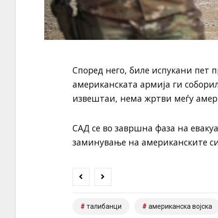
Според него, биле испукани пет п
американската армија ги соборил
извештаи, нема жртви меѓу амер
САД се во завршна фаза на евакуа
заминување на американските си
талибанци
американска војска