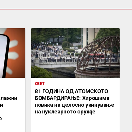
СВЕТ
81 ГОДИНА ОД АТОМСКОТО
 лажни
БОМБАРДИРАЊЕ: Хирошима
 и
повика на целосно укинување
на нуклеарното оружје
о