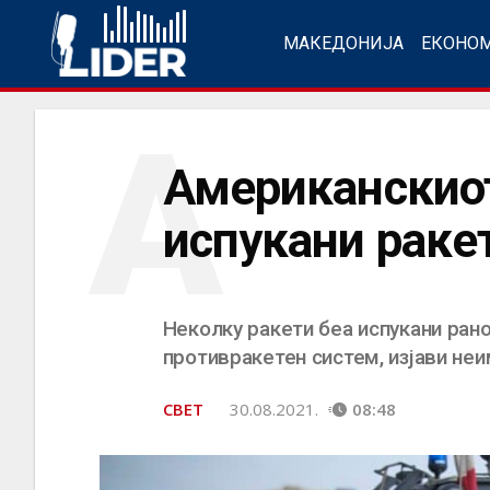
МАКЕДОНИЈА
ЕКОНО
А
Американскиот
испукани раке
Неколку ракети беа испукани ран
противракетен систем, изјави не
СВЕТ
30.08.2021.
08:48