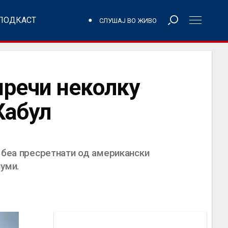
ПОДКАСТ
СЛУШАЈ ВО ЖИВО
пречи неколку
Кабул
о беа пресретнати од американски
иуми.