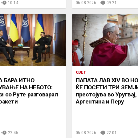
10:14
06.08.2026.
09:21
СВЕТ
А БАРА ИТНО
ПАПАТА ЛАВ XIV ВО Н
УВАЊЕ НА НЕБОТО:
ЌЕ ПОСЕТИ ТРИ ЗЕМЈИ
и со Руте разговарал
престојува во Уругвај,
 ракети
Аргентина и Перу
22:45
05.08.2026.
22:01