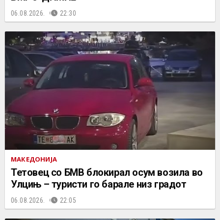
06.08.2026.
22:30
МАКЕДОНИЈА
Тетовец со БМВ блокирал осум возила во
Улцињ – туристи го барале низ градот
06.08.2026.
22:05