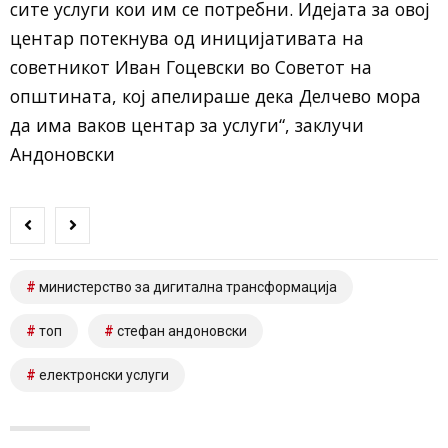
сите услуги кои им се потребни. Идејата за овој
центар потекнува од иницијативата на
советникот Иван Гоцевски во Советот на
општината, кој апелираше дека Делчево мора
да има ваков центар за услуги“, заклучи
Андоновски
министерство за дигитална трансформација
топ
стефан андоновски
електронски услуги