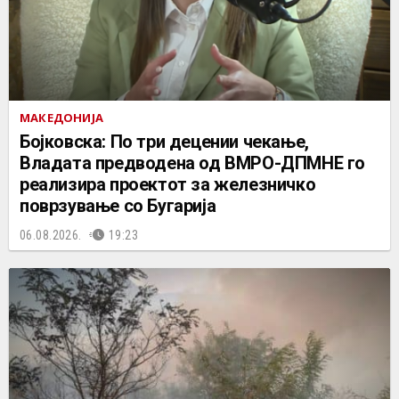
МАКЕДОНИЈА
Бојковска: По три децении чекање,
Владата предводена од ВМРО-ДПМНЕ го
реализира проектот за железничко
поврзување со Бугарија
06.08.2026.
19:23