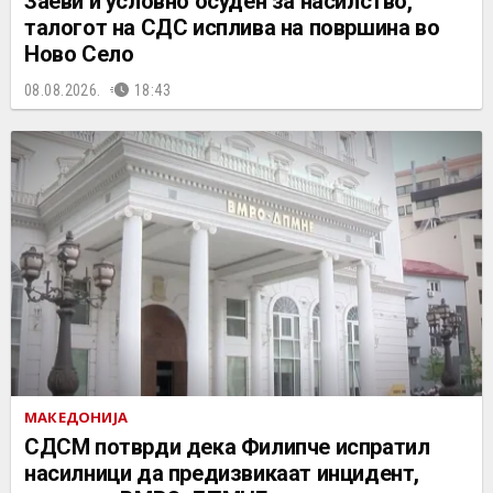
Заеви и условно осуден за насилство,
талогот на СДС исплива на површина во
Ново Село
08.08.2026.
18:43
МАКЕДОНИЈА
СДСМ потврди дека Филипче испратил
насилници да предизвикаат инцидент,