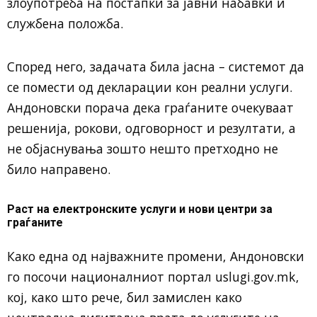
злоупотреба на постапки за јавни набавки и
службена положба.
Според него, задачата била јасна – системот да
се помести од декларации кон реални услуги.
Андоновски порача дека граѓаните очекуваат
решенија, рокови, одговорност и резултати, а
не објаснувања зошто нешто претходно не
било направено.
Раст на електронските услуги и нови центри за
граѓаните
Како една од најважните промени, Андоновски
го посочи националниот портал uslugi.gov.mk,
кој, како што рече, бил замислен како