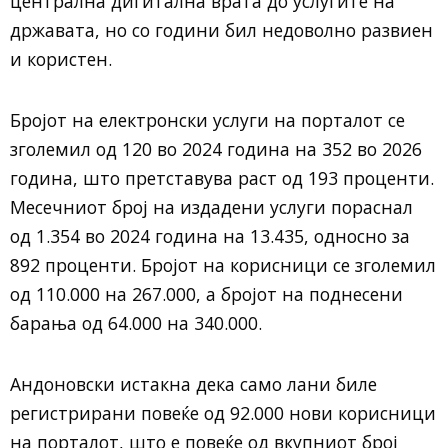
централна дигитална врата до услугите на
државата, но со години бил недоволно развиен
и користен.
Бројот на електронски услуги на порталот се
зголемил од 120 во 2024 година на 352 во 2026
година, што претставува раст од 193 проценти.
Месечниот број на издадени услуги пораснал
од 1.354 во 2024 година на 13.435, односно за
892 проценти. Бројот на корисници се зголемил
од 110.000 на 267.000, а бројот на поднесени
барања од 64.000 на 340.000.
Андоновски истакна дека само лани биле
регистрирани повеќе од 92.000 нови корисници
на порталот, што е повеќе од вкупниот број