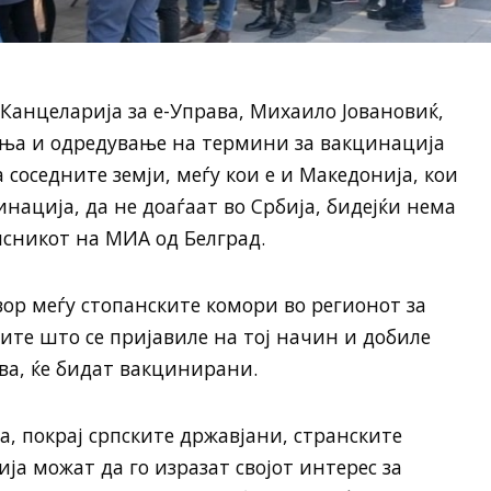
Канцеларија за е-Управа, Михаило Јовановиќ,
ања и одредување на термини за вакцинација
а соседните земји, меѓу кои е и Македонија, кои
нација, да не доаѓаат во Србија, бидејќи нема
исникот на МИА од Белград.
вор меѓу стопанските комори во регионот за
те што се пријавиле на тој начин и добиле
ва, ќе бидат вакцинирани.
ва, покрај српските државјани, странските
ија можат да го изразат својот интерес за