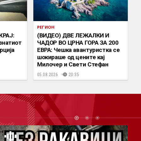
РЕГИОН
КРАЈ:
(ВИДЕО) ДВЕ ЛЕЖАЛКИ И
знатиот
ЧАДОР ВО ЦРНА ГОРА ЗА 200
рција
ЕВРА: Чешка авантуристка се
шокираше од цените кај
Милочер и Свети Стефан
05.08.2026.
20:35
СТ