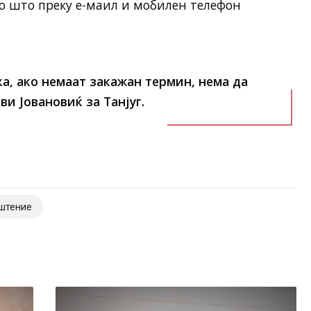
о што преку е-маил и мобилен телефон
ка, ако немаат закажан термин, нема да
ви Јовановиќ за Танјуг.
штение