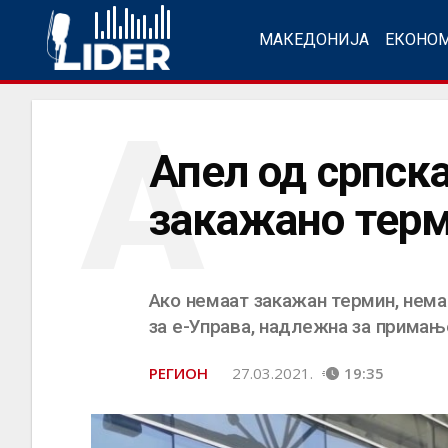
МАКЕДОНИЈА
ЕКОНО
А
Апел од српск
закажано терм
Ако немаат закажан термин, нема
за е-Управа, надлежна за примањ
РЕГИОН
27.03.2021.
19:35