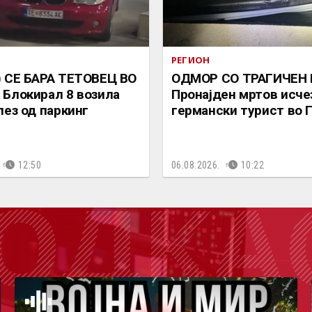
РЕГИОН
 СЕ БАРА ТЕТОВЕЦ ВО
ОДМОР СО ТРАГИЧЕН 
Блокирал 8 возила
Пронајден мртов исче
лез од паркинг
германски турист во Г
12:50
06.08.2026.
10:22
ОДКА