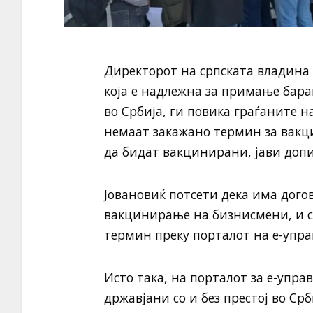
Директорот на српската владина 
која е надлежна за примање бар
во Србија, ги повика граѓаните н
немаат закажано термин за вакци
да бидат вакцинирани, јави доп
Јовановиќ потсети дека има дого
вакцинирање на бизнисмени, и си
термин преку порталот на е-упра
Исто така, на порталот за е-упра
државјани со и без престој во Срб