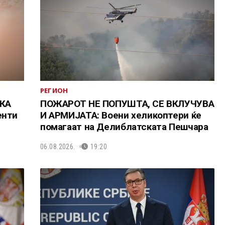
РЕГИОН
КА
ПОЖАРОТ НЕ ПОПУШТА, СЕ ВКЛУЧУВА
енти
И АРМИЈАТА: Воени хеликоптери ќе
помагаат на Делиблатската Пешчара
06.08.2026.
19:20