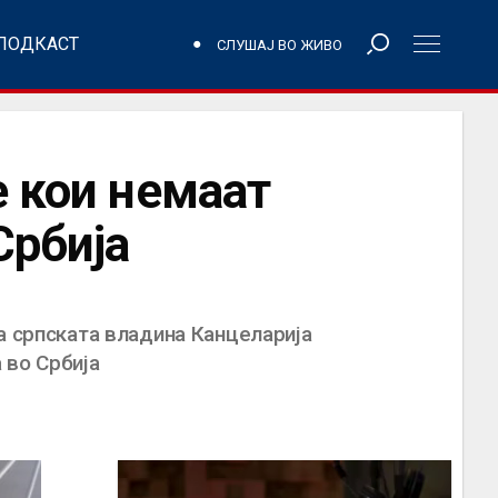
ПОДКАСТ
СЛУШАЈ ВО ЖИВО
е кои немаат
Србија
а српската владина Канцеларија
 во Србија