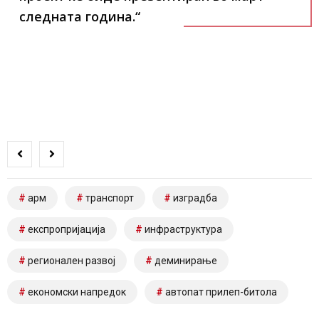
следната година.“
арм
транспорт
изградба
експропријација
инфраструктура
регионален развој
деминирање
економски напредок
автопат прилеп-битола