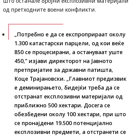
што останале бројни експлозивни материјали
од претходните воени конфликти.
„Потребно е да се експроприраат околу
1.300 катастарски парцели, од кои веќе
850 се процесирани, а остануваат уште
450,“
изјави директорот на Јавното
претпријатие за државни патишта,
Коце Трајановски.
„Главниот предизвик
е деминирањето, бидејќи треба да се
отстранат експлозивни материјали од
приближно 500 хектари. Досега се
обезбедени околу 100 хектари, при што
се пронајдени 19.500 потенцијално
експлозивни предмети, а отстранети се