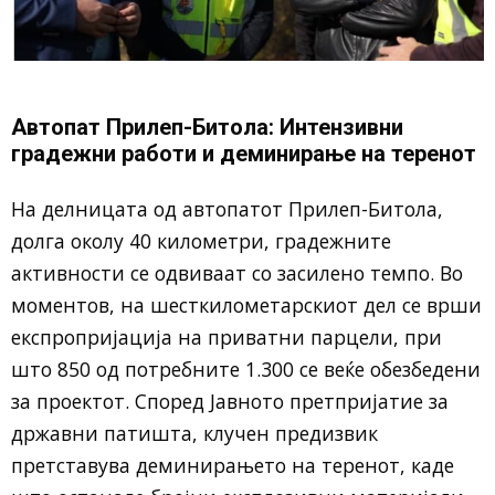
Автопат Прилеп-Битола: Интензивни
градежни работи и деминирање на теренот
На делницата од автопатот Прилеп-Битола,
долга околу 40 километри, градежните
активности се одвиваат со засилено темпо. Во
моментов, на шесткилометарскиот дел се врши
експропријација на приватни парцели, при
што 850 од потребните 1.300 се веќе обезбедени
за проектот. Според Јавното претпријатие за
државни патишта, клучен предизвик
претставува деминирањето на теренот, каде