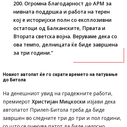
200. Огромна благодарност до АРМ за
нивната поддршка и работа на терен
кој е историјски полн со експлозивни
остатоци од Балканските, Првата и
Втората светска војна. Веруваме дека со
ова темпо, делницата ќе биде завршена
за три години.“
Новиот автопат ќе го скрати времето на патување
до Битола
На денешниот увид на градежните работи,
премиерот
Христијан Мицкоски
изјави дека
автопатот Прилеп-Битола треба да биде
завршен во следните три до три и пол години,
со што се очекува патот да биде целосно