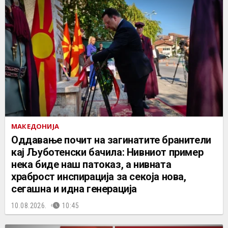
МАКЕДОНИЈА
Оддавање почит на загинатите бранители
кај Љуботенски бачила: Нивниот пример
нека биде наш патоказ, а нивната
храброст инспирација за секоја нова,
сегашна и идна генерација
10.08.2026.
10:45