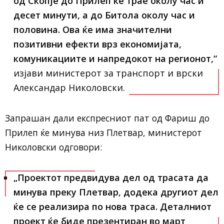
од Скопје до Прилеп ќе трае околу час и
десет минути, а до Битола околу час и
половина. Ова ќе има значителни
позитивни ефекти врз економијата,
комуникациите и напредокот на регионот,“
изјави министерот за транспорт и врски
Александар Николовски.
Запрашан дали експресниот пат од Фариш до
Прилеп ќе минува низ Плетвар, министерот
Николовски одговори:
„Проектот предвидува дел од трасата да
минува преку Плетвар, додека другиот дел
ќе се реализира по нова траса. Деталниот
проект ќе биде презентиран во март