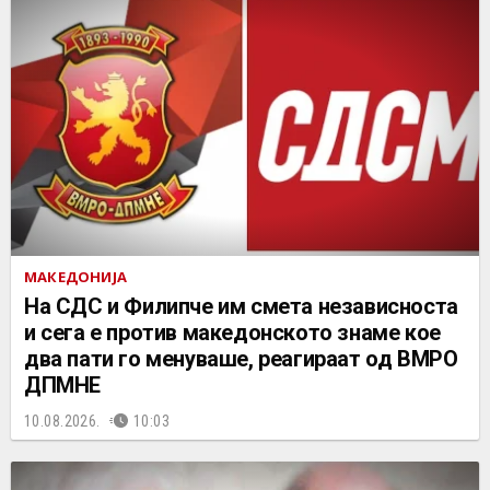
МАКЕДОНИЈА
На СДС и Филипче им смета независноста
и сега е против македонското знаме кое
два пати го менуваше, реагираат од ВМРО
ДПМНЕ
10.08.2026.
10:03