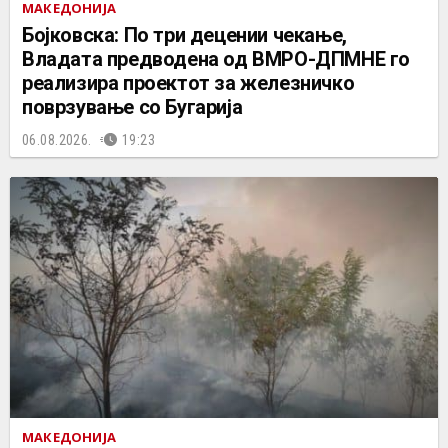
МАКЕДОНИЈА
Бојковска: По три децении чекање,
Владата предводена од ВМРО-ДПМНЕ го
реализира проектот за железничко
поврзување со Бугарија
06.08.2026.
19:23
МАКЕДОНИЈА