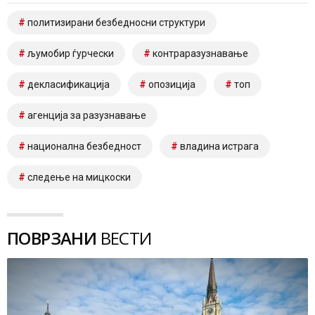
политизирани безбедносни структури
љумобир ѓурчески
контраразузнавање
декласификација
опозиција
топ
агенција за разузнавање
национална безбедност
владина истрага
следење на мицкоски
ПОВРЗАНИ
ВЕСТИ