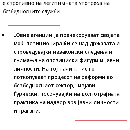
е спротивно на легитимната употреба на
безбедносните служби.
„Овие агенции ја пречекоруваат својата
моќ, позиционирајќи се над државата и
спроведувајќи незаконски следења и
снимања на опозициски фигури и јавни
личности. На тој начин, тие го
поткопуваат процесот на реформи во
безбедносниот сектор,“
изјави
Ѓурчески, посочувајќи на долготрајната
практика на надзор врз јавни личности
и граѓани.