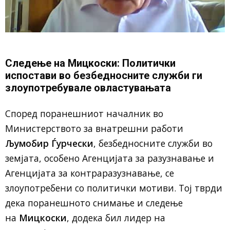
Следење на Мицкоски: Политички
испостави во безбедносните служби ги
злоупотребувале овластувањата
Според поранешниот началник во
Министерството за внатрешни работи
Љумобир Ѓурчески
, безбедносните служби во
земјата, особено Агенцијата за разузнавање и
Агенцијата за контраразузнавање, се
злоупотребени со политички мотиви. Тој тврди
дека поранешното снимање и следење
на
Мицкоски
, додека бил лидер на