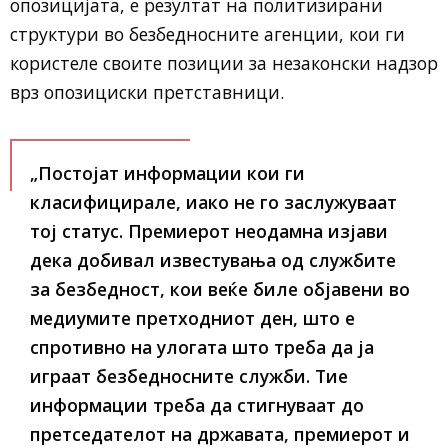
опозицијата, е резултат на политизирани
структури во безбедносните агенции, кои ги
користеле своите позиции за незаконски надзор
врз опозициски претставници.
„Постојат информации кои ги
класифицирале, иако не го заслужуваат
тој статус. Премиерот неодамна изјави
дека добивал известувања од службите
за безбедност, кои веќе биле објавени во
медиумите претходниот ден, што е
спротивно на улогата што треба да ја
играат безбедносните служби. Тие
информации треба да стигнуваат до
претседателот на државата, премиерот и