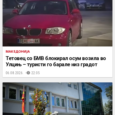
МАКЕДОНИЈА
Тетовец со БМВ блокирал осум возила во
Улцињ – туристи го барале низ градот
06.08.2026.
22:05