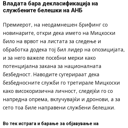
Владата бара декласификација на
службените белешки на АНБ
Премиерот, на неодамнешен брифинг со
новинарите, откри дека името на Мицкоски
било на врвот на листата за следење и
обработка додека тој бил лидер на опозицијата,
и за него важеле посебни мерки како
потенцијална закана за националната
безбедност. Наводите сугерираат дека
безбедносните служби го третирале Мицкоски
како високоризична личност, следејќи го со
напредна опрема, вклучувајќи и дронови, а за
сето тоа биле направени службени белешки.
Во тек истрага и барање за објавување на