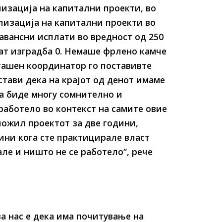
изација на капитални проекти, во
лизација на капитални проекти во
авансни исплати во вредност од 250
ат изградба 0. Немаше фрлено камче
гашен координатор го поставивте
стави дека на крајот од денот имаме
а биде многу сомнително и
аботело во контекст на самите овие
ожил проектот за две години,
ини кога сте практицирале власт
ле и ништо не се работело“, рече
а нас е дека има почитување на