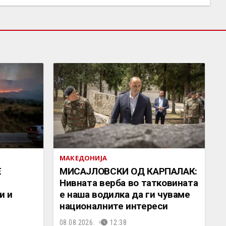
МАКЕДОНИЈА
Е
МИСАЈЛОВСКИ ОД КАРПАЛАК:
Нивната верба во татковината
и и
е наша водилка да ги чуваме
националните интереси
08.08.2026.
12:38