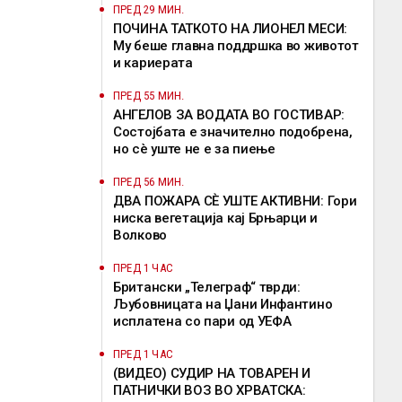
ПРЕД 29 МИН.
ПОЧИНА ТАТКОТО НА ЛИОНЕЛ МЕСИ:
Му беше главна поддршка во животот
и кариерата
ПРЕД 55 МИН.
АНГЕЛОВ ЗА ВОДАТА ВО ГОСТИВАР:
Состојбата е значително подобрена,
но сè уште не е за пиење
ПРЕД 56 МИН.
ДВА ПОЖАРА СÈ УШТЕ АКТИВНИ: Гори
ниска вегетација кај Брњарци и
Волково
ПРЕД 1 ЧАС
Британски „Телеграф“ тврди:
Љубовницата на Џани Инфантино
исплатена со пари од УЕФА
ПРЕД 1 ЧАС
(ВИДЕО) СУДИР НА ТОВАРЕН И
ПАТНИЧКИ ВОЗ ВО ХРВАТСКА: