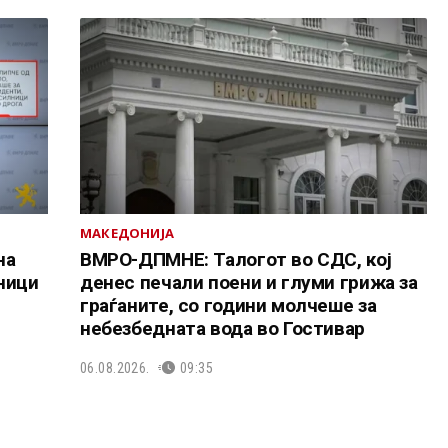
МАКЕДОНИЈА
на
ВМРО-ДПМНЕ: Талогот во СДС, кој
ници
денес печали поени и глуми грижа за
граѓаните, со години молчеше за
небезбедната вода во Гостивар
06.08.2026.
09:35