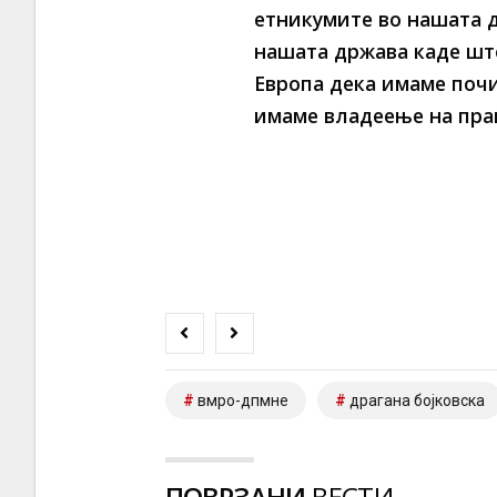
етникумите во нашата д
нашата држава каде шт
Европа дека имаме поч
имаме владеење на прав
вмро-дпмне
драгана бојковска
ПОВРЗАНИ
ВЕСТИ