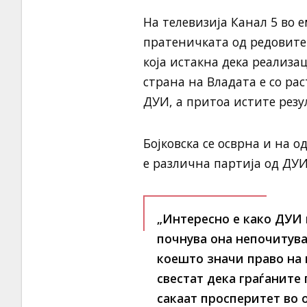
На телевизија Канал 5 во 
пратеничката од редовите
која истакна дека реализа
страна на Владата е со ра
ДУИ, а притоа истите резу
Бојковска се осврна и на о
е различна партија од ДУИ
„Интересно е како ДУИ 
почнува она непочитува
коешто значи право на 
свестат дека граѓаните 
сакаат просперитет во 