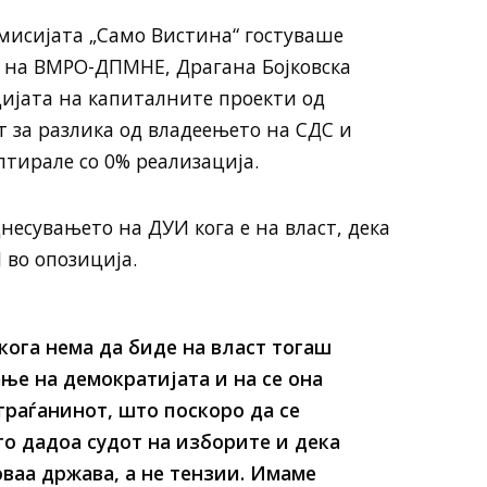
емисијата „Само Вистина“ гостуваше
 на ВМРО-ДПМНЕ, Драгана Бојковска
цијата на капиталните проекти од
ст за разлика од владеењето на СДС и
лтирале со 0% реализација.
днесувањето на ДУИ кога е на власт, дека
 во опозиција.
кога нема да биде на власт тогаш
ње на демократијата и на се она
граѓанинот, што поскоро да се
го дадоа судот на изборите и дека
оваа држава, а не тензии. Имаме