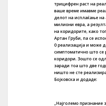
трицифрен раст на реал
ваше време имавме реа
делот на исплаќање на 
милиони евра, а резулт
на коридорите, како то
Артан Груби, па се испо
0 реализација и може д
симптоматично што се р
коридори. Зошто се одл
заради тоа што две год
ништо не сте реализира
Бојковска и додаде:
„Најголемо признание з