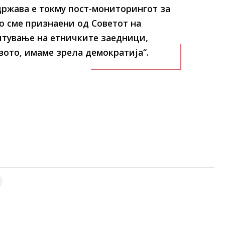
ржава е токму пост-мониторингот за
о сме признаени од Советот на
итување на етничките заедници,
ото, имаме зрела демократија“.