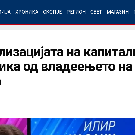
МИЈА
ХРОНИКА
СКОПЈЕ
РЕГИОН
СВЕТ
МАГАЗИН
лизацијата на капитал
злика од владеењето н
а