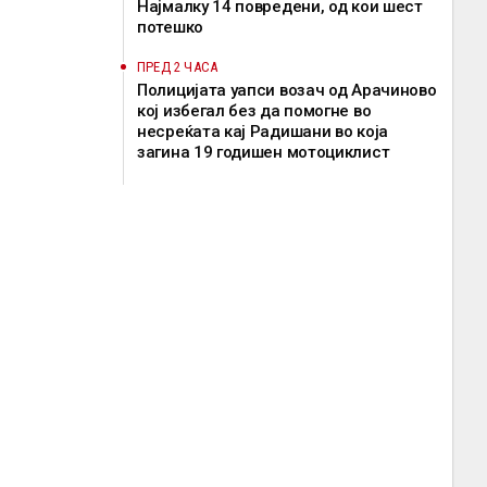
Најмалку 14 повредени, од кои шест
потешко
ПРЕД 2 ЧАСА
Полицијата уапси возач од Арачиново
кој избегал без да помогне во
несреќата кај Радишани во која
загина 19 годишен мотоциклист