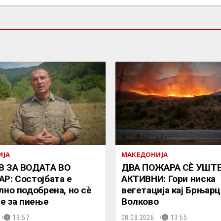
ИЈА
МАКЕДОНИЈА
В ЗА ВОДАТА ВО
ДВА ПОЖАРА СÈ УШТ
Р: Состојбата е
АКТИВНИ: Гори ниска
лно подобрена, но сè
вегетација кај Брњарц
 е за пиење
Волково
13:57
08.08.2026.
13:55