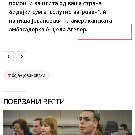
помош и заштита од ваша страна,
бидејќи сум апсолутно загрозен“, ѝ
напиша Јовановски на американската
амбасадорка Анџела Агелер.
бојан јовановски
ПОВРЗАНИ
ВЕСТИ