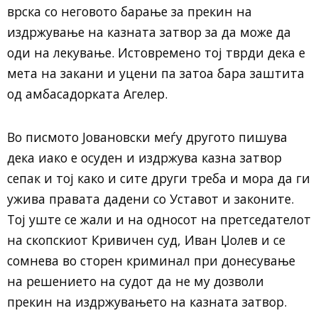
врска со неговото барање за прекин на
издржување на казната затвор за да може да
оди на лекување. Истовремено тој тврди дека е
мета на закани и уцени па затоа бара заштита
од амбасадорката Агелер.
Во писмото Јовановски меѓу другото пишува
дека иако е осуден и издржува казна затвор
сепак и тој како и сите други треба и мора да ги
ужива правата дадени со Уставот и законите.
Тој уште се жали и на односот на претседателот
на скопскиот Кривичен суд, Иван Џолев и се
сомнева во сторен криминал при донесување
на решението на судот да не му дозволи
прекин на издржувањето на казната затвор.