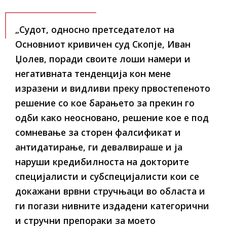
„Судот, односно претседателот на
Основниот кривичен суд Скопје, Иван
Џолев, поради своите лоши намери и
негативната тенденција кон мене
изразени и видливи преку првостепеното
решение со кое барањето за прекин го
одби како неосновано, решение кое е под
сомневање за сторен фалсификат и
антидатирање, ги девалвираше и ја
наруши кредибилноста на докторите
специјалисти и субспецијалисти кои се
докажани врвни стручњаци во областа и
ги погази нивните издадени категорични
и стручни препораки за моето