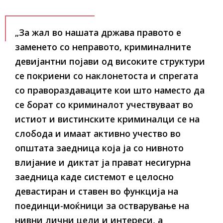
„За жал во нашата држава правото е
заменето со неправото, криминалните
девијантни појави од високите структури
се покриени со наклонетоста и спрегата
со правораздаваците кои што наместо да
се борат со криминалот учествуваат во
истиот и вистинските криминалци се на
слобода и имаат активно учество во
општата заедница која ја со нивното
влијание и диктат ја прават несигурна
заедница каде системот е целосно
девастиран и ставен во функција на
поединци-моќници за остварување на
нивни лични цели и интереси, а