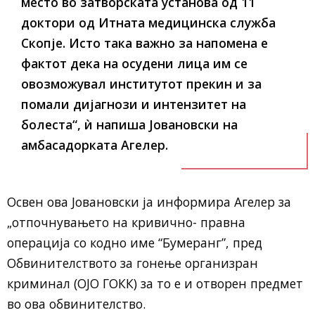
место во затворската установа од 11
доктори од Итната медицинска служба
Скопје. Исто така важно за напомена е
фактот дека на осудени лица им се
овозможувал институтот прекин и за
помали дијагнози и интензитет на
болеста“, ѝ напиша Јовановски на
амбасадорката Агелер.
Освен ова Јовановски ја информира Агелер за
„отпочнувањето на кривично- правна
операција со кодно име “Бумеранг”, пред
Обвинителството за гонење организран
криминал (ОЈО ГОКК) за то е и отворен предмет
во ова обвинителство.