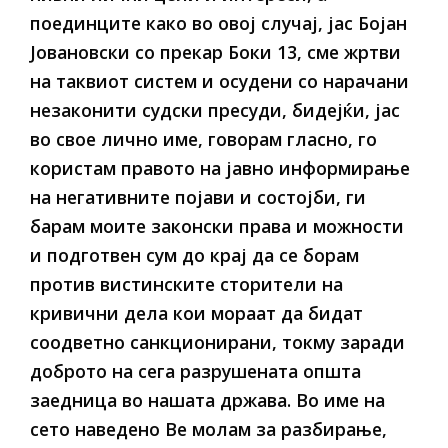
поединците како во овој случај, јас Бојан
Јовановски со прекар Боки 13, сме жртви
на таквиот систем и осудени со нарачани
незаконити судски пресуди, бидејќи, јас
во свое лично име, говорам гласно, го
користам правото на јавно информирање
на негативните појави и состојби, ги
барам моите законски права и можности
и подготвен сум до крај да се борам
против вистинските сторители на
кривични дела кои мораат да бидат
соодветно санкционирани, токму заради
доброто на сега разрушената општа
заедница во нашата држава. Во име на
сето наведено Ве молам за разбирање,