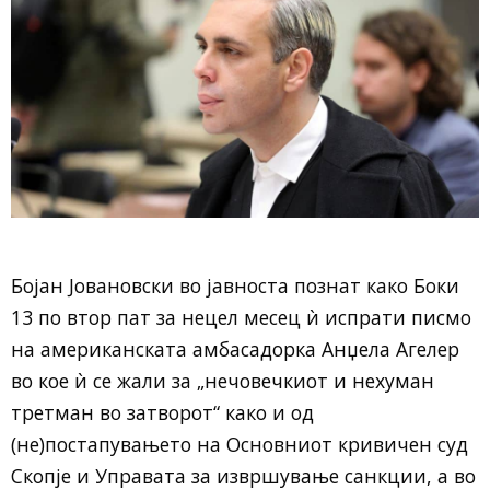
Бојан Јовановски во јавноста познат како Боки
13 по втор пат за нецел месец ѝ испрати писмо
на американската амбасадорка Анџела Агелер
во кое ѝ се жали за „нечовечкиот и нехуман
третман во затворот“ како и од
(не)постапувањето на Основниот кривичен суд
Скопје и Управата за извршување санкции, а во