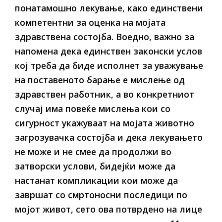
понатамошно лекување, како единствени
компетентни за оценка на мојата
здравствена состојба. Воедно, важно за
напомена дека единствен законски услов
кој треба да биде исполнет за уважување
на поставеното барање е мислење од
здравствен работник, а во конкретниот
случај има повеќе мислења кои со
сигурност укажуваат на мојата животно
загрозувачка состојба и дека лекувањето
не може и не смее да продолжи во
затворски услови, бидејќи може да
настанат компликации кои може да
завршат со смртоносни последици по
мојот живот, сето ова потврдено на лице