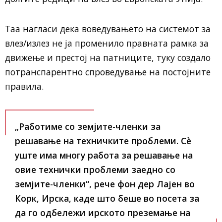
Таа нагласи дека воведувањето на системот за
влез/излез не ја променило правната рамка за
движење и престој на патниците, туку создало
потранспарентно спроведување на постојните
правила.
„Работиме со земјите-членки за
решавање на техничките проблеми. Сè
уште има многу работа за решавање на
овие технички проблеми заедно со
земјите-членки“, рече фон дер Лајен во
Корк, Ирска, каде што беше во посета за
да го одбележи ирското преземање на