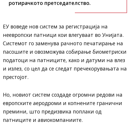
ротирачкото претседателство.
ЕУ воведе нов систем за регистрација на
неевропски патници кои влегуваат во Унијата.
Системот го заменува рачното печатирање на
пасошите и овозможува собирање биометриски
податоци на патниците, како и датуми на влез
и излез, со цел да се следат пречекорувањата на
престојот.
Но, новиот систем создаде огромни редови на
европските аеродроми и копнените гранични
премини, што предизвика поплаки од
патниците и авиокомпаниите.