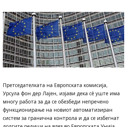
Претседателката на Европската комисија,
Урсула фон дер Лајен, изјави дека сè уште има
многу работа за да се обезбеди непречено
функционирање на новиот автоматизиран
систем за гранична контрола и да се избегнат
долгите редици на влез во Европската Унија.