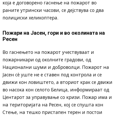
која е договорено гаснење на пожарот во
раните утрински часови, се дејствува со два
полициски хеликоптера.
Пожари на Јасен, гори и во околината на
Ресен
Во гаснењето на пожарот учествуваат и
пожарникари од околните градови, од
Национални шуми и доброволци. Пожарот на
Јасен сè уште не е ставен под контрола и се
движи кон ловиштето, а вториот крак се движи
во насока кон селото Белица, информираат од
Центарот за управување со кризи. Пожар има и
на територијата на Ресен, кој се спушта кон
Стење, на тешко пристапен терен и постои