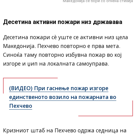
Македонија се бори со огнена стихија
Десетина активни пожари низ државава
Десетина пожари сè уште се активни низ цела
Македонија. Пехчево повторно е прва мета.
Синоќа таму повторно избувна пожар во кој
изгоре и џип на локалната самоуправа.
(ВИДЕО) При гаснење пожар изгоре
единственото возило на пожарната во
Пехчево
Кризниот штаб на Пехчево одржа седница на