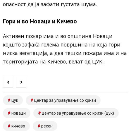
опасност да ја зафати густата шума.
Гори и во Новаци и Кичево
Активен пожар има и во општина Новаци
којшто зафаќа голема површина на која гори
ниска вегетација, а два тешки пожара има и на
територијата на Кичево, велат од ЦУК.
цук
центар за управување со кризи
новаци
центар за управување со кризи (цук)
кичево
ресен