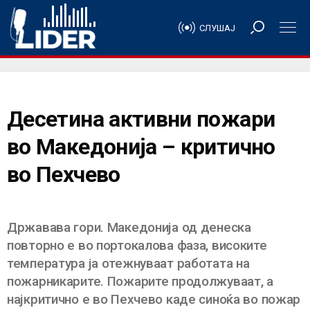
СЛУШАЈ
Десетина активни пожари
во Македонија – критично
во Пехчево
Државава гори. Македонија од денеска
повторно е во портокалова фаза, високите
температура ја отежнуваат работата на
пожарникарите. Пожарите продолжуваат, а
најкритично е во Пехчево каде синоќа во пожар