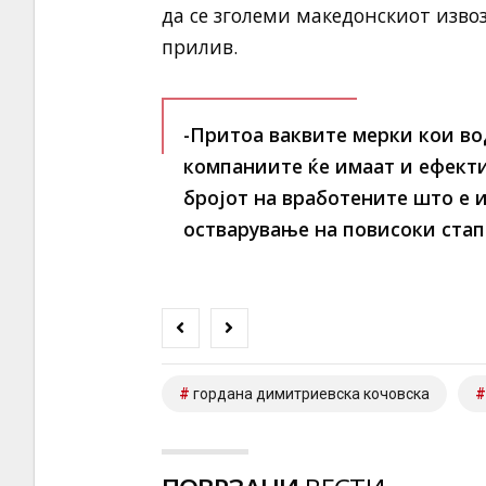
да се зголеми македонскиот извоз
прилив.
-Притоа ваквите мерки кои в
компаниите ќе имаат и ефект
бројот на вработените што е и
остварување на повисоки стап
гордана димитриевска кочовска