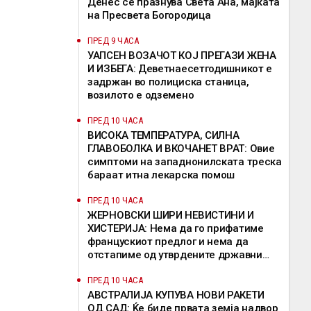
Денес се празнува Света Ана, мајката
на Пресвета Богородица
ПРЕД 9 ЧАСА
УАПСЕН ВОЗАЧОТ КОЈ ПРЕГАЗИ ЖЕНА
И ИЗБЕГА: Деветнаесетгодишникот е
задржан во полициска станица,
возилото е одземено
ПРЕД 10 ЧАСА
ВИСОКА ТЕМПЕРАТУРА, СИЛНА
ГЛАВОБОЛКА И ВКОЧАНЕТ ВРАТ: Овие
симптоми на западнонилската треска
бараат итна лекарска помош
ПРЕД 10 ЧАСА
ЖЕРНОВСКИ ШИРИ НЕВИСТИНИ И
ХИСТЕРИЈА: Нема да го прифатиме
францускиот предлог и нема да
отстапиме од утврдените државни
позиции, велат од ВМРО-ДПМНЕ
ПРЕД 10 ЧАСА
АВСТРАЛИЈА КУПУВА НОВИ РАКЕТИ
ОД САД: Ќе биде првата земја надвор