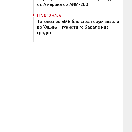
од Америка со АИМ-260
ПРЕД 10 ЧАСА
Тетовец со БМВ блокирал осум возила
во Улцињ – туристи го барале низ
градот