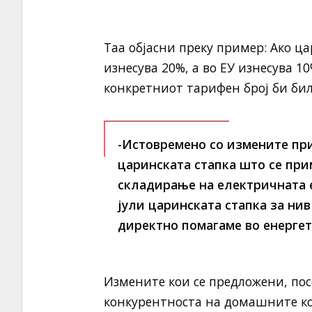
Таа објасни преку пример: Ако ца
изнесува 20%, а во ЕУ изнесува 10
конкретниот тарифен број би бил
-Истовремено со измените при
царинската стапка што се при
складирање на електричната е
јули царинската стапка за нив
директно помагаме во енергет
Измените кои се предложени, посо
конкурентноста на домашните ко