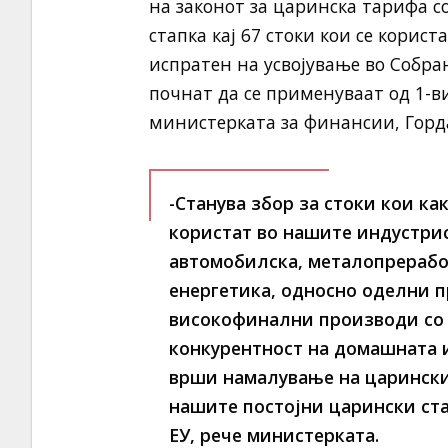
на законот за царинска тарифа 
стапка кај 67 стоки кои се корис
испратен на усвојување во Собра
почнат да се применуваат од 1-в
министерката за финансии, Горд
-Станува збор за стоки кои к
користат во нашите индустрис
автомобилска, металопреработ
енергетика, односно оделни 
високофинални производи со 
конкурентност на домашната и
врши намалување на царински
нашите постојни царински ста
ЕУ, рече министерката.