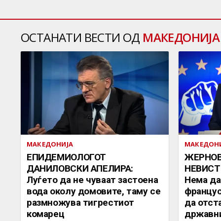
ОСТАНАТИ ВЕСТИ ОД
МАКЕДОНИЈА
МАКЕДОНИЈА
МАКЕДОН
EПИДЕМИОЛОГОТ
ЖЕРНО
ДАНИЛОВСКИ АПЕЛИРА:
НЕВИСТ
Луѓето да не чуваат застоена
Нема да
вода околу домовите, таму се
францус
размножува тигрестиот
да отст
комарец
државни