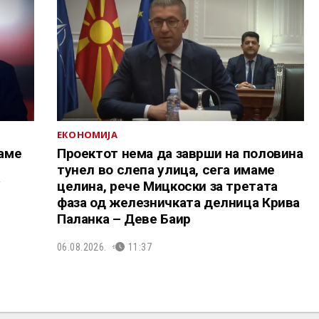
ЕКОНОМИЈА
аме
Проектот нема да заврши на половина
тунел во слепа улица, сега имаме
У
целина, рече Мицкоски за третата
фаза од железничката делница Крива
Паланка – Деве Баир
06.08.2026.
11:37