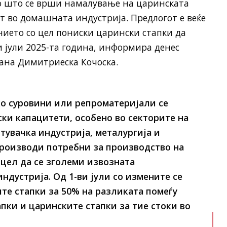
со што се врши намалување на царинската
тат во домашната индустрија. Предлогот е веќе
нието со цел пониски царински стапки да
и јули 2025-та година, информира денес
ана Димитриеска Кочоска.
ако суровини или репроматеријали се
ки капацитети, особено во секторите на
увачка индустрија, металургија и
производи потребни за производство на
цел да се зголеми извозната
ндустрија. Од 1-ви јули со измените се
те стапки за 50% на разликата помеѓу
пки и царинските стапки за тие стоки во