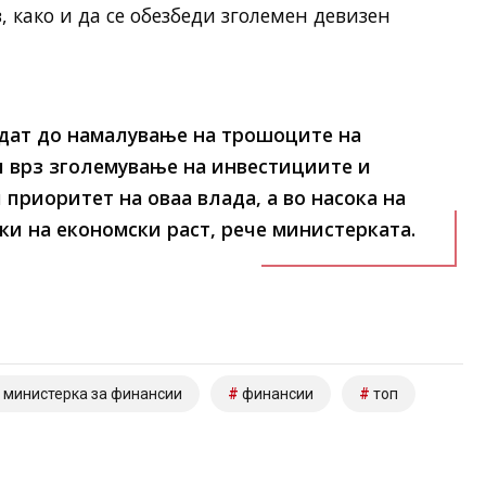
, како и да се обезбеди зголемен девизен
одат до намалување на трошоците на
и врз зголемување на инвестициите и
 приоритет на оваа влада, а во насока на
ки на економски раст, рече министерката.
министерка за финансии
финансии
топ