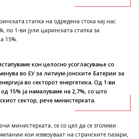
ринската стапка на одредена стока кај нас
%, по 1-ви јули царинската стапка за
а 15%.
стапуваме кон целосно усогласување со
менува во ЕУ за литиум-јонските батерии за
нергија во секторот енергетика. Од 1-ви
 од 15% ја намалуваме на 2,7%, со што
скиот сектор, рече министерката.
чи министерката, се со цел да се зголеми
мпании кои извезуваат на странските пазари,