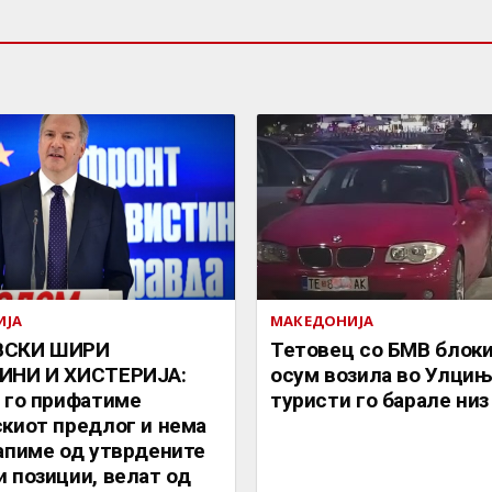
ИЈА
МАКЕДОНИЈА
ВСКИ ШИРИ
Тетовец со БМВ блок
ИНИ И ХИСТЕРИЈА:
осум возила во Улцињ
 го прифатиме
туристи го барале низ
киот предлог и нема
апиме од утврдените
 позиции, велат од