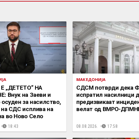
ИЈА
МАКЕДОНИЈА
 Е „ДЕТЕТО“ НА
СДСМ потврди дека 
: Внук на Заеви и
испратил насилници 
 осуден за насилство,
предизвикаат инциден
 на СДС исплива на
велат од ВМРО-ДПМН
а во Ново Село
18:43
08.08.2026.
17:58