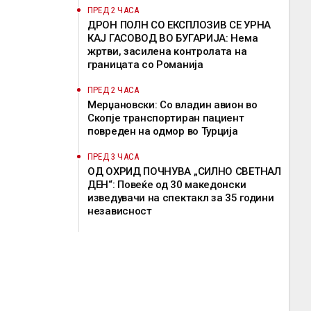
ПРЕД 2 ЧАСА
ДРОН ПОЛН СО ЕКСПЛОЗИВ СЕ УРНА
КАЈ ГАСОВОД ВО БУГАРИЈА: Нема
жртви, засилена контролата на
границата со Романија
ПРЕД 2 ЧАСА
Мерџановски: Со владин авион во
Скопје транспортиран пациент
повреден на одмор во Турција
ПРЕД 3 ЧАСА
ОД ОХРИД ПОЧНУВА „СИЛНО СВЕТНАЛ
ДЕН“: Повеќе од 30 македонски
изведувачи на спектакл за 35 години
независност