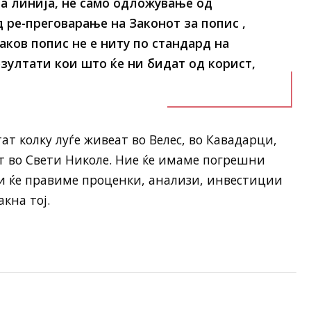
ра линија, не само одложување од
 ре-преговарање на Законот за попис ,
ков попис не е ниту по стандард на
езултати кои што ќе ни бидат од корист,
ат колку луѓе живеат во Велес, во Кавадарци,
ат во Свети Николе. Ние ќе имаме погрешни
ни ќе правиме проценки, анализи, инвестиции
кна тој.