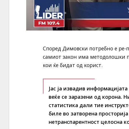
Според Димовски потребно е ре-п
самиот закон има методолошки п
кои ќе бидат од корист.
Јас ја извадив информацијата
веќе се заразени од корона. 
статистика дали тие инструк
биле во затворена просторија 
нетранспарентност целосна ко