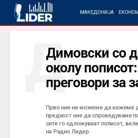
МАКЕДОНИЈА
ЕКОНО
Д
Димовски со 
околу пописот:
преговори за з
Прво ние не можеме да кажеме де
предност ние да спроведуваме попи
сите го одложуваат пописот, ве
на Радио Лидер.