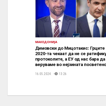
МАКЕДОНИЈА
Димовски до Мицотакис: Грците
2020-та чекаат да не се ратифик
протоколите, а ЕУ од нас бара да
веруваме во нејзината посветен
16.05.2024.
13:26