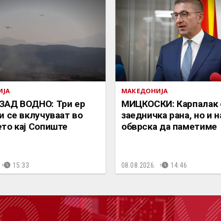
ИЈА
МАКЕДОНИЈА
ЗАД ВОДНО: Три ер
МИЦКОСКИ: Карпалак 
и се вклучуваат во
заедничка рана, но и 
то кај Сопиште
обврска да паметиме
15:33
08.08.2026.
14:46