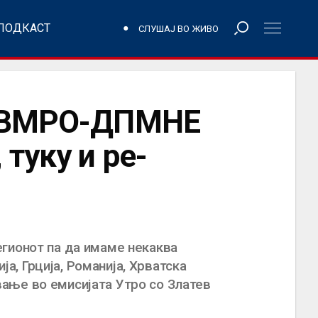
ПОДКАСТ
СЛУШАЈ ВО ЖИВО
на ВМРО-ДПМНЕ
туку и ре-
егионот па да имаме некаква
ја, Грција, Романија, Хрватска
ање во емисијата Утро со Златев