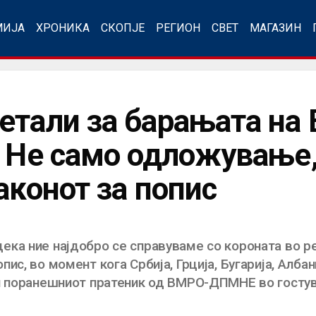
МИЈА
ХРОНИКА
СКОПЈЕ
РЕГИОН
СВЕТ
МАГАЗИН
детали за барањата 
 Не само одложување, 
аконот за попис
ка ние најдобро се справуваме со короната во р
с, во момент кога Србија, Грција, Бугарија, Албани
ли поранешниот пратеник од ВМРО-ДПМНЕ во гостув