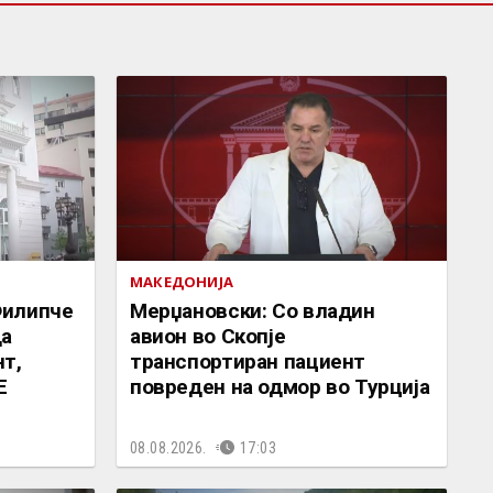
МАКЕДОНИЈА
Филипче
Мерџановски: Со владин
да
авион во Скопје
т,
транспортиран пациент
Е
повреден на одмор во Турција
08.08.2026.
17:03