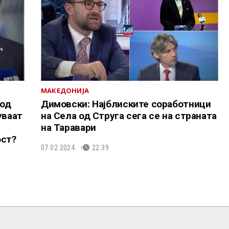
МАКЕДОНИЈА
 од
Димовски: Најблиските соработници
уваат
на Села од Струга сега се на страната
на Таравари
ост?
07.02.2024.
22:39