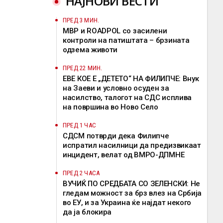
НАЈНОВИ ВЕСТИ
ПРЕД 3 МИН.
МВР и ROADPOL со засилени
контроли на патиштата – брзината
одзема животи
ПРЕД 22 МИН.
ЕВЕ КОЕ Е „ДЕТЕТО“ НА ФИЛИПЧЕ: Внук
на Заеви и условно осуден за
насилство, талогот на СДС исплива
на површина во Ново Село
ПРЕД 1 ЧАС
СДСМ потврди дека Филипче
испратил насилници да предизвикаат
инцидент, велат од ВМРО-ДПМНЕ
ПРЕД 2 ЧАСА
ВУЧИЌ ПО СРЕДБАТА СО ЗЕЛЕНСКИ: Не
гледам можност за брз влез на Србија
во ЕУ, и за Украина ќе најдат некого
да ја блокира