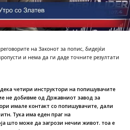
реговорите на Законот за попис, бидејќи
ропусти и нема да ги даде точните резултати
 дека четири инструктори на попишувачите
Ние не добивме од Државниот завод за
тори имале контакт со попишувачите, дали
итн. Тука има еден праг на
ја што може да загрози нечии живот. тоа е