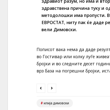
здравиот разум, но има и вто
здравствена причина туку и од
методолошки има пропусти. Ва
ЕВРОСТАТ, ниту пак ќе даде р
вели Димовски.
Пописот вака нема да даде резулт
во Гостивар или колку луѓе живе
бројки и во следните десет годи
врз база на погрешни бројки, иста
илија димовски