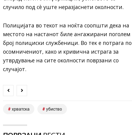
случило под сè уште неразјаснети околности.
Полицијата во текот на ноќта соопшти дека на
местото на настанот биле ангажирани поголем
број полициски службеници. Во тек е потрага по
осомничениот, како и кривична истрага за
утврдување на сите околности поврзани со
случајот.
хрватска
убиство