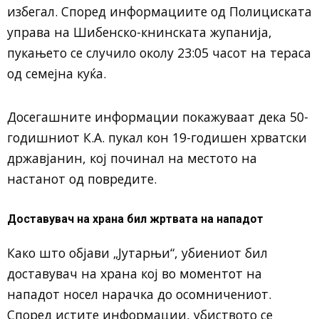
избегал. Според информациите од Полициската
управа на Шибенско-книнската жупанија,
пукањето се случило околу 23:05 часот на тераса
од семејна куќа.
Досегашните информации покажуваат дека 50-
годишниот К.А. пукал кон 19-годишен хрватски
државјанин, кој починал на местото на
настанот од повредите.
Доставувач на храна бил жртвата на нападот
Како што објави „Јутарњи“, убиениот бил
доставувач на храна кој во моментот на
нападот носел нарачка до осомничениот.
Според истите информации, убиството се