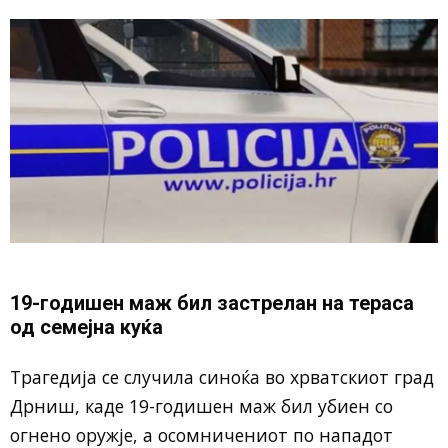
19-годишен маж бил застрелан на тераса
од семејна куќа
Трагедија се случила синоќа во хрватскиот град
Дрниш, каде 19-годишен маж бил убиен со
огнено оружје, а осомничениот по нападот