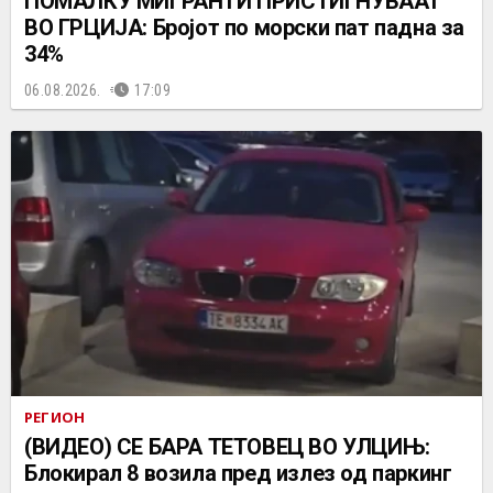
ПОМАЛКУ МИГРАНТИ ПРИСТИГНУВААТ
ВО ГРЦИЈА: Бројот по морски пат падна за
34%
06.08.2026.
17:09
РЕГИОН
(ВИДЕО) СЕ БАРА ТЕТОВЕЦ ВО УЛЦИЊ:
Блокирал 8 возила пред излез од паркинг