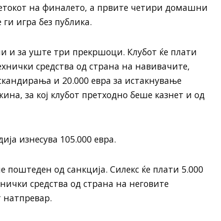
етокот на финалето, а првите четири домашни
 ги игра без публика.
и и за уште три прекршоци. Клубот ќе плати
технички средства од страна на навивачите,
скандирања и 20.000 евра за истакнување
ина, за кој клубот претходно беше казнет и од
ија изнесува 105.000 евра.
е поштеден од санкција. Силекс ќе плати 5.000
нички средства од страна на неговите
 натпревар.