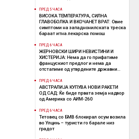
ПРЕД 5 ЧАСА
ВИСОКА ТЕМПЕРАТУРА, СИЛНА
ГЛАВОБОЛКА И ВКОЧАНЕТ ВРАТ: Овие
симптоми на западнонилската треска
бараат итна лекарска помош
ПРЕД 6 ЧАСА
ЖЕРНОВСКИ ШИРИ НЕВИСТИНИ И
ХИСТЕРИЈА: Нема да го прифатиме
францускиот предлог и нема да
отстапиме од утврдените државни
позиции, велат од ВМРО-ДПМНЕ
ПРЕД 6 ЧАСА
АВСТРАЛИЈА КУПУВА НОВИ РАКЕТИ
ОД САД: Ќе биде првата земја надвор
од Америка со АИМ-260
ПРЕД 6 ЧАСА
Тетовец со БМВ блокирал осум возила
во Улцињ – туристи го барале низ
градот