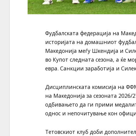
Фудбалската федерација на Макед
историјата на домашниот фудбал
Македонија меѓу Шкендија и Силе
во Купот следната сезона, а ќе м
евра. Санкции заработија и Силек
Дисциплинската комисија на ФФМ
на Македонија за сезоната 2026/2
одбивањето да ги прими медалит
однос и непочитување кон офици
Тетовскиот клуб доби дополнител