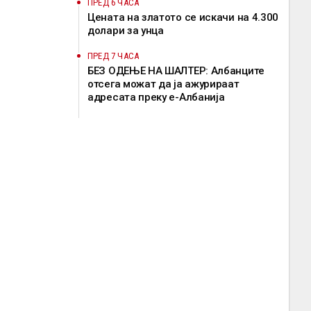
ПРЕД 6 ЧАСА
Цената на златото се искачи на 4.300
долари за унца
ПРЕД 7 ЧАСА
БЕЗ ОДЕЊЕ НА ШАЛТЕР: Албанците
отсега можат да ја ажурираат
адресата преку е-Албанија