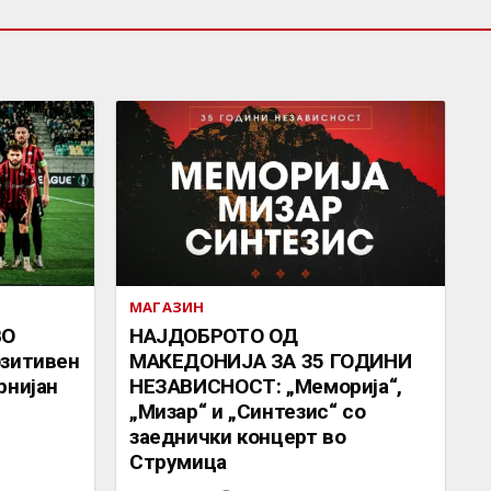
МАГАЗИН
ВО
НАЈДОБРОТО ОД
озитивен
МАКЕДОНИЈА ЗА 35 ГОДИНИ
рнијан
НЕЗАВИСНОСТ: „Меморија“,
„Мизар“ и „Синтезис“ со
заеднички концерт во
Струмица