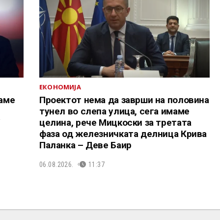
ЕКОНОМИЈА
аме
Проектот нема да заврши на половина
тунел во слепа улица, сега имаме
У
целина, рече Мицкоски за третата
фаза од железничката делница Крива
Паланка – Деве Баир
06.08.2026.
11:37