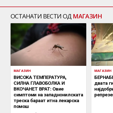
ОСТАНАТИ ВЕСТИ ОД
МАГАЗИН
МАГАЗИН
МАГАЗИН
ВИСОКА ТЕМПЕРАТУРА,
БЕРНАБ
СИЛНА ГЛАВОБОЛКА И
двата г
ВКОЧАНЕТ ВРАТ: Овие
најдобр
симптоми на западнонилската
репрезе
треска бараат итна лекарска
помош