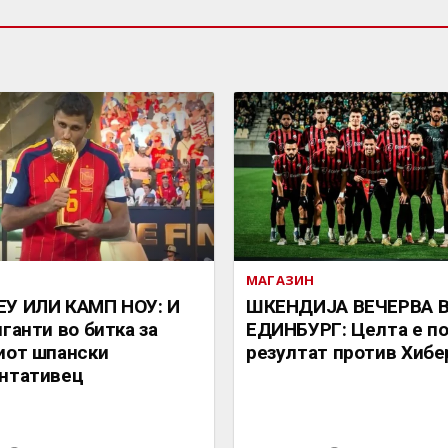
МАГАЗИН
ЕУ ИЛИ КАМП НОУ: И
ШКЕНДИЈА ВЕЧЕРВА 
иганти во битка за
ЕДИНБУРГ: Целта е п
иот шпански
резултат против Хибе
нтативец