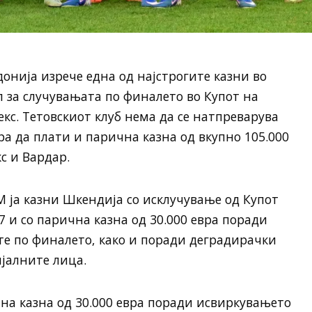
онија изрече една од најстрогите казни во
 за случувањата по финалето во Купот на
кс. Тетовскиот клуб нема да се натпреварува
ора да плати и парична казна од вкупно 105.000
с и Вардар.
 ја казни Шкендија со исклучување од Купот
7 и со парична казна од 30.000 евра поради
е по финалето, како и поради деградирачки
јалните лица.
на казна од 30.000 евра поради исвиркувањето