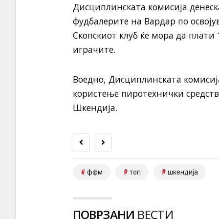
Дисциплинската комисија денеска 
фудбалерите на Вардар по освоју
Скопскиот клуб ќе мора да плати
играчите.
Воедно, Дисциплинската комисиј
користење пиротехнички средства
Шкендија.
ффм
топ
шкендија
ПОВРЗАНИ
ВЕСТИ