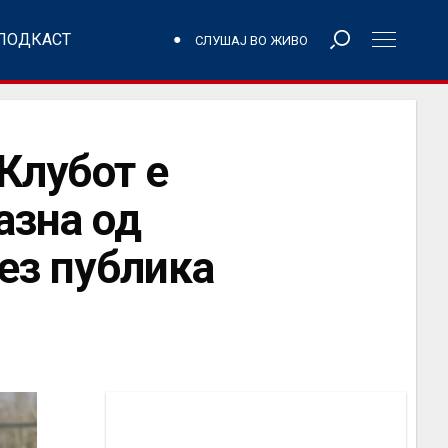
ПОДКАСТ
СЛУШАЈ ВО ЖИВО
лубот е
азна од
без публика