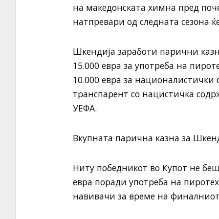
на македонската химна пред поч
натпревари од следната сезона ќе
Шкендија заработи парични казн
15.000 евра за употреба на пиро
10.000 евра за националистички 
транспарент со нацистичка содрж
УЕФА.
Вкупната парична казна за Шкенд
Ниту победникот во Купот не беш
евра поради употреба на пиротех
навивачи за време на финалниот