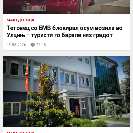
МАКЕДОНИЈА
Тетовец со БМВ блокирал осум возила во
Улцињ – туристи го барале низ градот
06.08.2026.
22:05
МАКЕДОНИЈА