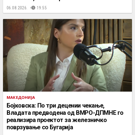
06.08.2026.
19:55
МАКЕДОНИЈА
Бојковска: По три децении чекање,
Владата предводена од ВМРО-ДПМНЕ го
реализира проектот за железничко
поврзување со Бугарија