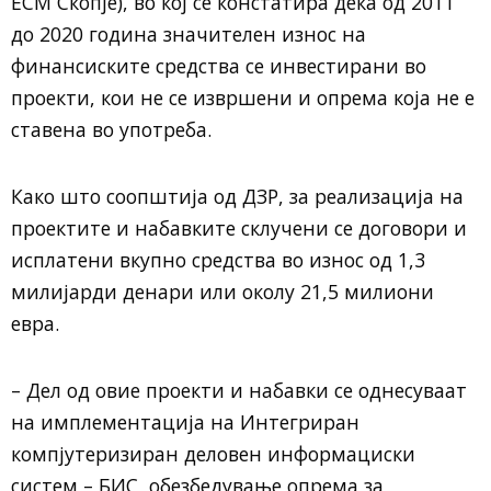
ЕСМ Скопје), во кој се констатира дека од 2011
до 2020 година значителен износ на
финансиските средства се инвестирани во
проекти, кои не се извршени и опрема која не е
ставена во употреба.
Како што соопштија од ДЗР, за реализација на
проектите и набавките склучени се договори и
исплатени вкупно средства во износ од 1,3
милијарди денари или околу 21,5 милиони
евра.
– Дел од овие проекти и набавки се однесуваат
на имплементација на Интегриран
компјутеризиран деловен информациски
систем – БИС, обезбедување опрема за