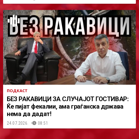
ПОДКАСТ
БЕЗ РАКАВИЦИ ЗА СЛУЧАЈОТ ГОСТИВАР:
Ќе пијат фекалии, ама граѓанска држава
нема да дадат!
24.07.2026.
08:51