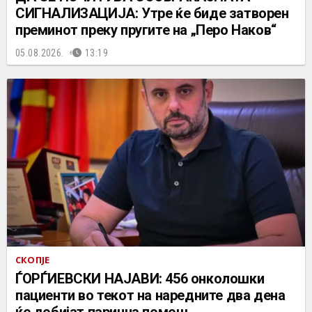
СИГНАЛИЗАЦИЈА: Утре ќе биде затворен
преминот преку пругите на „Перо Наков“
05.08.2026.
13:19
СКОПЈЕ
ЃОРЃИЕВСКИ НАЈАВИ: 456 онколошки
пациенти во текот на наредните два дена
ќе добијат парична помош