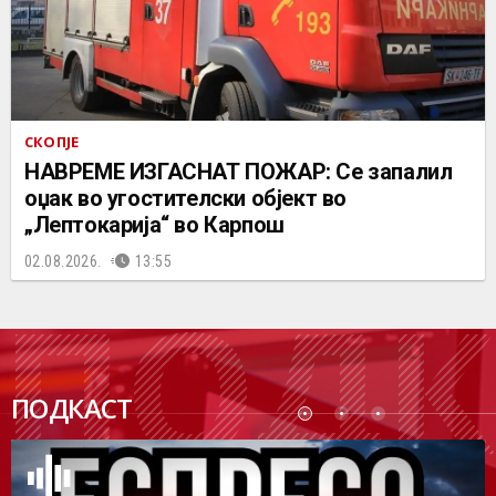
СКОПЈЕ
НАВРЕМЕ ИЗГАСНАТ ПОЖАР: Се запалил
оџак во угостителски објект во
„Лептокарија“ во Карпош
02.08.2026.
13:55
ПОДК
ПОДКАСТ