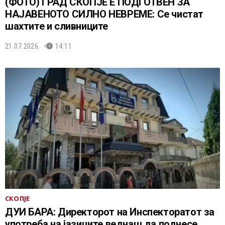
(ФОТО) ГРАД СКОПЈЕ Е ПОДГОТВЕН ЗА
НАЈАВЕНОТО СИЛНО НЕВРЕМЕ: Се чистат
шахтите и сливниците
21.07.2026.
14:11
СКОПЈЕ
ДУИ БАРА: Директорот на Инспекторатот за
употреба на јазиците веднаш да поднесе