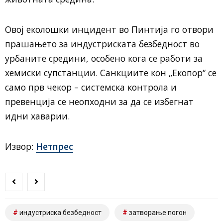
Овој еколошки инцидент во Пинтија го отвори
прашањето за индустриската безбедност во
урбаните средини, особено кога се работи за
хемиски супстанции. Санкциите кон „Екопор“ се
само прв чекор – системска контрола и
превенција се неопходни за да се избегнат
идни хаварии.
Извор:
Нетпрес
индустриска безбедност
затворање погон