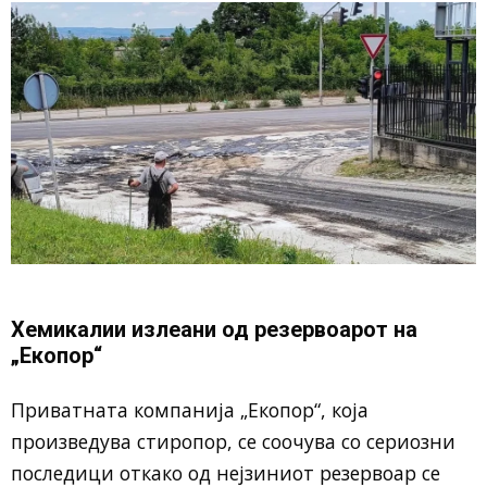
Хемикалии излеани од резервоарот на
„Екопор“
Приватната компанија „Екопор“, која
произведува стиропор, се соочува со сериозни
последици откако од нејзиниот резервоар се