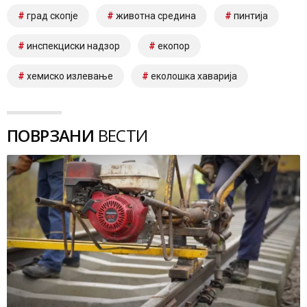
град скопје
животна средина
пинтија
инспекциски надзор
екопор
хемиско излевање
еколошка хаварија
ПОВРЗАНИ
ВЕСТИ