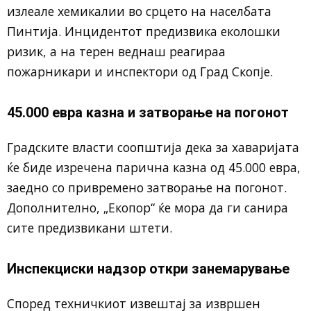
излеале хемикалии во срцето на населбата
Пинтија. Инцидентот предизвика еколошки
ризик, а на терен веднаш реагираа
пожарникари и инспектори од Град Скопје.
45.000 евра казна и затворање на погонот
Градските власти соопштија дека за хаваријата
ќе биде изречена парична казна од 45.000 евра,
заедно со привремено затворање на погонот.
Дополнително, „Екопор“ ќе мора да ги санира
сите предизвикани штети.
Инспекциски надзор откри занемарување
Според техничкиот извештај за извршен