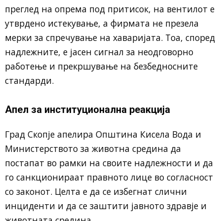
преглед на опрема под притисок, на вентилот е
утврдено истекување, а фирмата не презела
мерки за спречување на хаваријата. Тоа, според
надлежните, е јасен сигнал за неодговорно
работење и прекршување на безбедносните
стандарди.
Апел за институционална реакција
Град Скопје апелира Општина Кисела Вода и
Министерството за животна средина да
постапат во рамки на своите надлежности и да
го санкционираат правното лице во согласност
со законот. Целта е да се избегнат слични
инциденти и да се заштити јавното здравје и
животната средина.