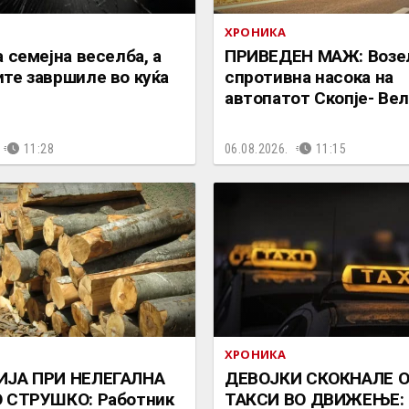
ХРОНИКА
а семејна веселба, а
ПРИВЕДЕН МАЖ: Возе
те завршиле во куќа
спротивна насока на
автопатот Скопје- Ве
11:28
06.08.2026.
11:15
ХРОНИКА
ИЈА ПРИ НЕЛЕГАЛНА
ДЕВОЈКИ СКОКНАЛЕ 
О СТРУШКО: Работник
ТАКСИ ВО ДВИЖЕЊЕ: