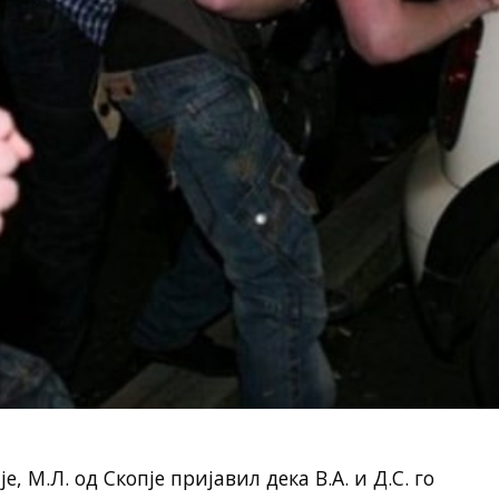
е, М.Л. од Скопје пријавил дека В.А. и Д.С. го