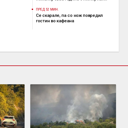
ПРЕД 52 МИН.
Се скарале, па со нож повредил
гостин во кафеана