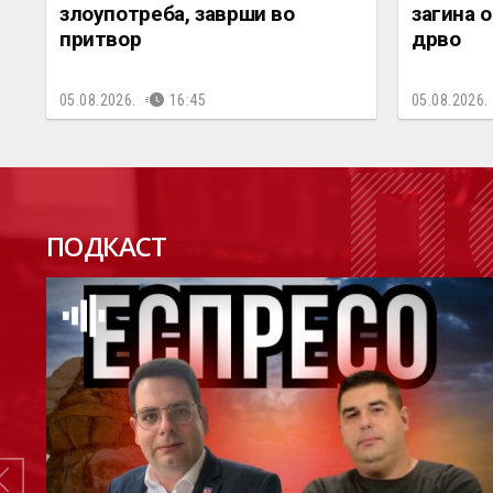
злоупотреба, заврши во
загина 
притвор
дрво
05.08.2026.
16:45
05.08.2026.
П
ПОДКАСТ