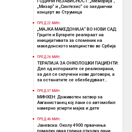
ГОДИНИ НЕЗАВИСНОСТ: „Меморија“,
„Мизар“ и „Синтезис“ со заеднички
концерт во Струмица
ПРЕД 22 МИН.
„МАЈКА МАКЕДОНИЈА“ ВО НОВИ САД:
Грците и Бугарите реагираат на
иницијативата за споменик на
македонското малцинство во Србија
ПРЕД 26 МИН.
ТЕРАПИЈА ЗА ОНКОЛОШКИ ПАЦИЕНТИ:
Дел од испораките се реализирани,
за дел се склучени нови договори, а
за останатите се обезбедуваат
привремени решенија
ПРЕД 37 МИН.
МИНХЕН: Доживотен затвор за
Авганистанец кој лани со автомобил
намерно усмрти мајка и дете
ПРЕД 46 МИН.
Јаневска: Околу 4900 првачиња
помалку оваа година отколку лани