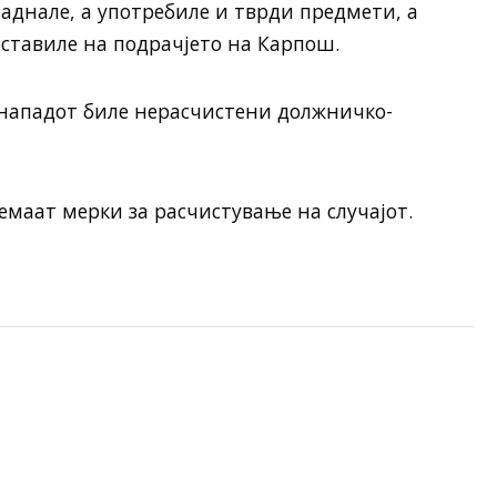
паднале, а употребиле и тврди предмети, а
 оставиле на подрачјето на Карпош.
 нападот биле нерасчистени должничко-
емаат мерки за расчистување на случајот.