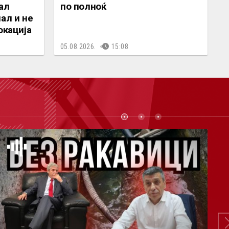
ал
по полноќ
ал и не
окација
05.08.2026.
15:08
СТ