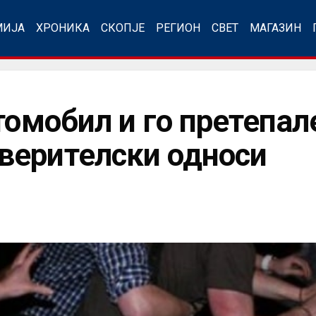
МИЈА
ХРОНИКА
СКОПЈЕ
РЕГИОН
СВЕТ
МАГАЗИН
томобил и го претепал
верителски односи