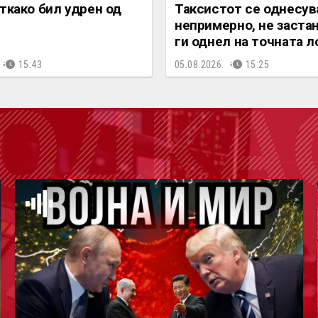
откако бил удрен од
Таксистот се однесув
непримерно, не застан
ги однел на точната л
15:43
05.08.2026.
15:25
ОДКА