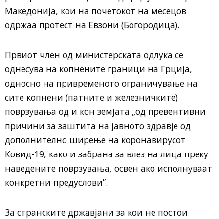
Македонија, кои на почетокот на месецов
одржаа протест на Евзони (Богородица).
Првиот член од министерската одлука се
однесува на копнените граници на Грција,
односно на привременото ограничување на
сите копнени (патните и железничките)
поврзувања од и кон земјата „од превентивни
причини за заштита на јавното здравје од
дополнително ширење на коронавирусот
Ковид-19, како и забрана за влез на лица преку
наведените поврзувања, освен ако исполнуваат
конкретни предуслови”.
За странските државјани за кои не постои