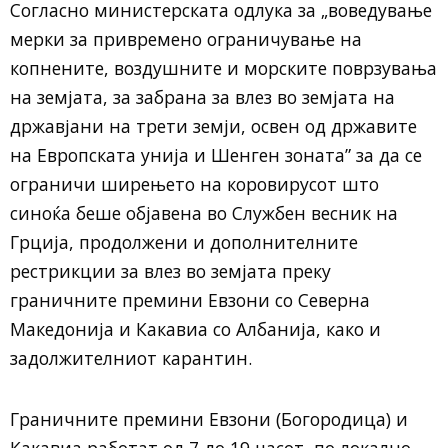
Согласно министерската одлука за „воведување
мерки за привремено ограничување на
копнените, воздушните и морските поврзувања
на земјата, за забрана за влез во земјата на
државјани на трети земји, освен од државите
на Европската унија и Шенген зоната” за да се
ограничи ширењето на коровирусот што
синоќа беше објавена во Службен весник на
Грција, продолжени и дополнителните
рестрикции за влез во земјата преку
граничните премини Евзони со Северна
Македонија и Какавиа со Албанија, како и
задолжителниот карантин.
Граничните премини Евзони (Богородица) и
Какавиа работат од 7 до 19 часот, по локално