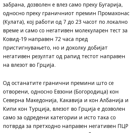
забрана, дозволен е влез само преку Бугарија,
односно преку граничниот премин Промахонас
(Кулата), кој работи од 7 до 23 часот по локално
време и само со негативен молекуларен тест за
Ковид-19 направен 72 часа пред
пристигнувањето, но и доколку добијат
негативен резултат од рапид тестот направен
на влезот во Грција.
Од останатите гранични премини што се
отворени, односно Евзони (Богородица) кон
Северна Македонија, Какавија и кон Албанија и
Кипи кон Турција, влезот во Грција е дозволен
само за одредени категории и исто така со
потврда за претходно направен негативен ПЦР