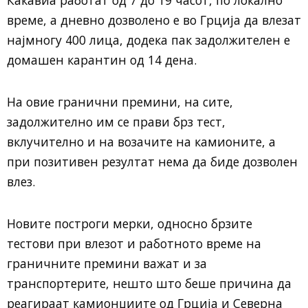
време, а дневно дозволено е во Грција да влезат
најмногу 400 лица, додека пак задолжителен е
домашен карантин од 14 дена.
На овие гранични премини, на сите,
задолжително им се прави брз тест,
вклучително и на возачите на камионите, а
при позитивен резултат нема да биде дозволен
влез.
Новите построги мерки, односно брзите
тестови при влезот и работното време на
граничните премини важат и за
транспортерите, нешто што беше причина да
реагираат камионџиите од Грција и Северна