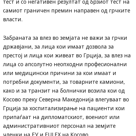
тест и со негативен резултат од брзиот тест на
самиот граничен премин направен од грчките
власти.
Забраната за влез во земјата не важи за грчки
државјани, за лица кои имаат дозвола за
престој и лица кои живеат во Грција, за влез на
лица со апсолутно неопходни професионални
или медицински причини за кои имаат и
потребни документи, за товарните камиони,
како и за транзит на болнички возила кои од
Косово преку Северна Македонија влегуваат во
Грција за хоспитализирање на пациенти кои
припаѓаат на дипломатскиот, воениот или
административниот персонал на земјите
членки на ЕУ и EULEX на Косово.