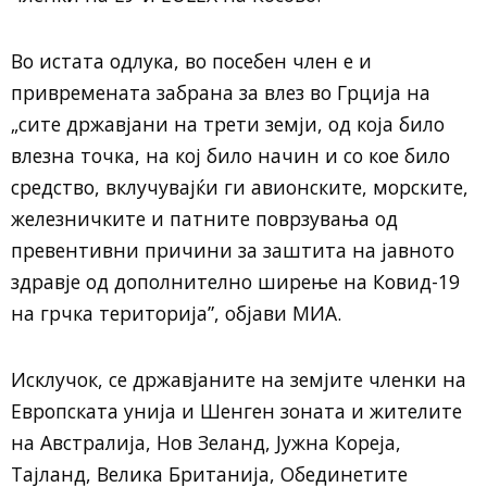
Во истата одлука, во посебен член е и
привремената забрана за влез во Грција на
„сите државјани на трети земји, од која било
влезна точка, на кој било начин и со кое било
средство, вклучувајќи ги авионските, морските,
железничките и патните поврзувања од
превентивни причини за заштита на јавното
здравје од дополнително ширење на Ковид-19
на грчка територија”, објави МИА.
Исклучок, се државјаните на земјите членки на
Европската унија и Шенген зоната и жителите
на Австралија, Нов Зеланд, Јужна Кореја,
Тајланд, Велика Британија, Обединетите