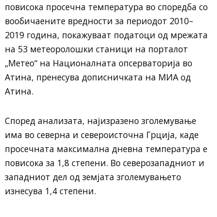
повисока просечна температура во споредба со
вообичаените вредности за периодот 2010–
2019 година, покажуваат податоци од мрежата
на 53 метеоролошки станици на порталот
„Метео“ на Националната опсерваторија во
Атина, пренесува дописничката на МИА од
Атина.
Според анализата, најизразено зголемување
има во северна и североисточна Грција, каде
просечната максимална дневна температура е
повисока за 1,8 степени. Во северозападниот и
западниот дел од земјата зголемувањето
изнесува 1,4 степени.