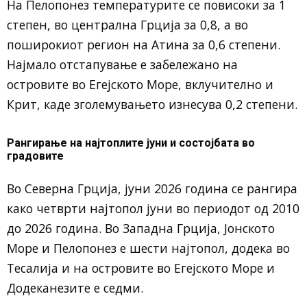
На Пелопонез температурите се повисоки за 1
степен, во централна Грција за 0,8, а во
поширокиот регион на Атина за 0,6 степени.
Најмало отстапување е забележано на
островите во Егејското Море, вклучително и
Крит, каде зголемувањето изнесува 0,2 степени.
Рангирање на најтоплите јуни и состојбата во
градовите
Во Северна Грција, јуни 2026 година се рангира
како четврти најтопол јуни во периодот од 2010
до 2026 година. Во Западна Грција, Јонското
Море и Пелопонез е шести најтопол, додека во
Тесалија и на островите во Егејското Море и
Додеканезите е седми.