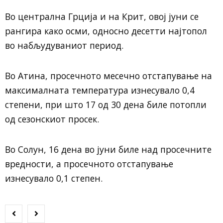
Во централна Грција и на Крит, овој јуни се
рангира како осми, односно десетти најтопол
во набљудуваниот период.
Во Атина, просечното месечно отстапување на
максималната температура изнесувало 0,4
степени, при што 17 од 30 дена биле потопли
од сезонскиот просек.
Во Солун, 16 дена во јуни биле над просечните
вредности, а просечното отстапување
изнесувало 0,1 степен.