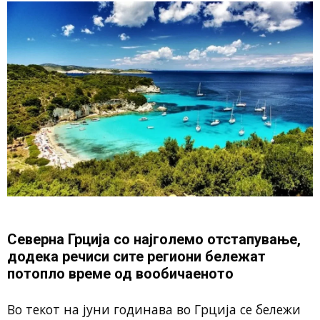
Северна Грција со најголемо отстапување,
додека речиси сите региони бележат
потопло време од вообичаеното
Во текот на јуни годинава во Грција се бележи