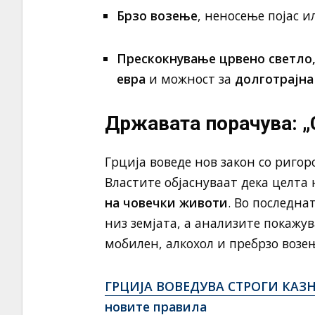
Брзо возење
, неносење појас 
Прескокнување црвено светло
евра
и можност за
долготрајна
Државата порачува: „
Грција воведе нов закон со риго
Властите објаснуваат дека целта 
на човечки животи
. Во последна
низ земјата, а анализите покажу
мобилен, алкохол и пребрзо возе
ГРЦИЈА ВОВЕДУВА СТРОГИ КАЗНИ
новите правила