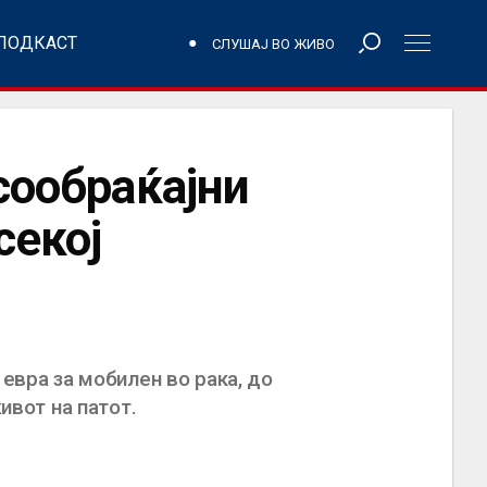
ПОДКАСТ
СЛУШАЈ ВО ЖИВО
сообраќајни
секој
 евра за мобилен во рака, до
ивот на патот.