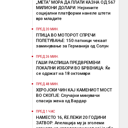
„МЕТА“ МОРА ДА ПЛАТИ КАЗНА ОД 567
МИЛИОНИ ДОЛАРИ: Нејзините
социјални платформи нанеле штети
врз младите
ПРЕД 20 МИН.
ПТИЦА ВО МОТОРОТ СПРЕЧИ
ПОЛЕТУВАЊЕ: 150 патници чекаат
заминување за Германија од Солун
ПРЕД 26 МИН.
ГАШИ РАСПИША ПРЕДВРЕМЕНИ
ЛОКАЛНИ ИЗБОРИ ВО БРВЕНИЦА: Ќе
се одржат на 18 октомври
ПРЕД 48 МИН.
ХЕРОЈСКИ ЧИН КАЈ КАМЕНИОТ МОСТ
ВО СКОПЈЕ: Случајни минувачи
спасија жена од Вардар
ПРЕД 1 ЧАС
НАМЕСТО 16, ЌЕ ЛЕЖИ 20 ГОДИНИ
ЗАТВОР: Апелација му ја зголеми