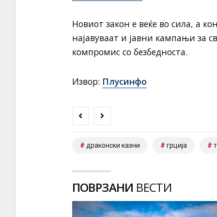
Новиот закон е веќе во сила, а к
најавуваат и јавни кампањи за св
компромис со безбедноста.
Извор:
Плусинфо
драконски казни
грција
ПОВРЗАНИ
ВЕСТИ