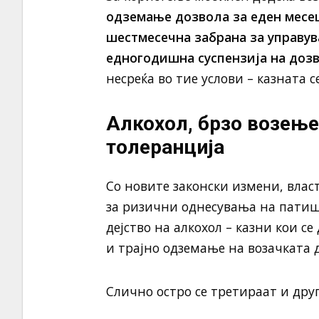
одземање дозвола за еден месе
шестмесечна забрана за управу
едногодишна суспензија на доз
несреќа во тие услови – казната 
Алкохол, брзо возење
толеранција
Со новите законски измени, влас
за ризични однесувања на патиш
дејство на алкохол – казни кои с
и трајно одземање на возачката 
Слично остро се третираат и дру