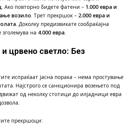
ц
. Ако повторно бидете фатени –
1.000 евра и
вање возило
. Трет прекршок –
2.000 евра и
волата
. Доколку предизвикате сообраќајна
се зголемува на
4.000 евра
.
 и црвено светло: Без
тите испраќаат јасна порака – нема простување
тата. Најстрого се санкционира возењето под
е движат од неколку стотици до илјадници евра
дозвола.
гите прекршоци: