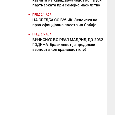
казната на кавадарчанецот кој ја уби
партнерката при семејно насилство
ПРЕД 2 ЧАСА
НА СРЕДБА СО ВУЧИЌ: Зеленски во
прва официјална посета на Србија
ПРЕД 2 ЧАСА
ВИНИСИУС ВО РЕАЛ МАДРИД ДО 2032
ГОДИНА: Бразилецот ја продолжи
верноста кон кралскиот клуб