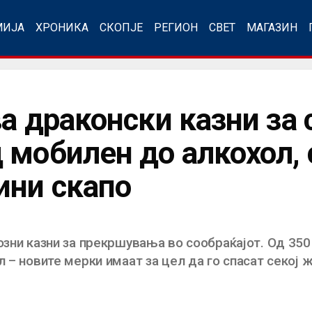
МИЈА
ХРОНИКА
СКОПЈЕ
РЕГИОН
СВЕТ
МАГАЗИН
а драконски казни за 
 мобилен до алкохол, 
ини скапо
озни казни за прекршувања во сообраќајот. Од 350
л – новите мерки имаат за цел да го спасат секој ж