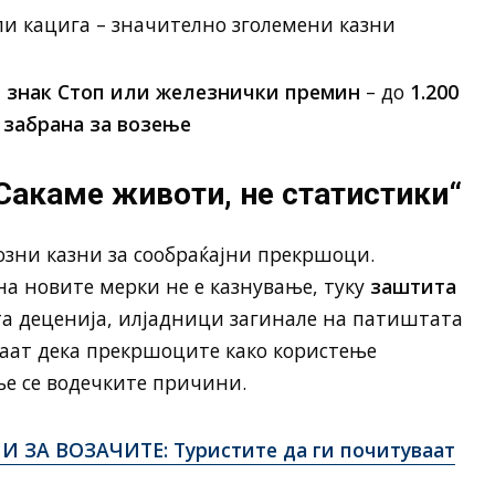
или кацига – значително зголемени казни
, знак Стоп или железнички премин
– до
1.200
 забрана за возење
Сакаме животи, не статистики“
розни казни за сообраќајни прекршоци.
на новите мерки не е казнување, туку
заштита
та деценија, илјадници загинале на патиштата
ваат дека прекршоците како користење
ње се водечките причини.
 ЗА ВОЗАЧИТЕ: Туристите да ги почитуваат