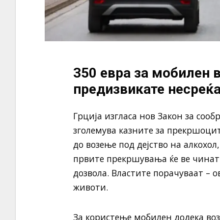
350 евра за мобилен в
предизвикате несреќ
Грција изгласа нов Закон за соо
зголемува казните за прекршоцит
до возење под дејство на алкохол
првите прекршувања ќе ве чинат 
дозвола. Властите порачуваат – ов
животи.
За користење мобилен додека воз