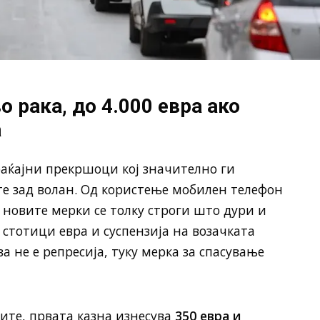
о рака, до 4.000 евра ако
а
браќајни прекршоци кој значително ги
е зад волан. Од користење мобилен телефон
, новите мерки се толку строги што дури и
стотици евра и суспензија на возачката
а не е репресија, туку мерка за спасување
ите, првата казна изнесува
350 евра и