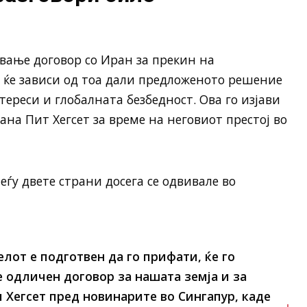
вање договор со Иран за прекин на
 ќе зависи од тоа дали предложеното решение
ереси и глобалната безбедност. Ова го изјави
на Пит Хегсет за време на неговиот престој во
еѓу двете страни досега се одвивале во
лот е подготвен да го прифати, ќе го
е одличен договор за нашата земја и за
и Хегсет пред новинарите во Сингапур, каде