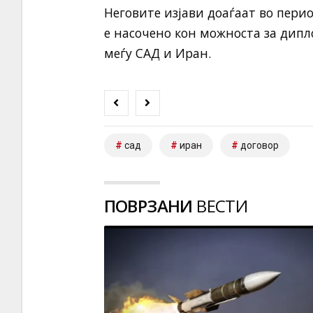
Неговите изјави доаѓаат во пери
е насочено кон можноста за дип
меѓу САД и Иран.
сад
иран
договор
ПОВРЗАНИ
ВЕСТИ