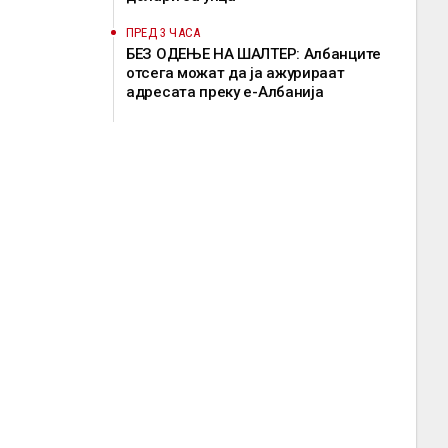
ПРЕД 3 ЧАСА
БЕЗ ОДЕЊЕ НА ШАЛТЕР: Албанците
отсега можат да ја ажурираат
адресата преку е-Албанија