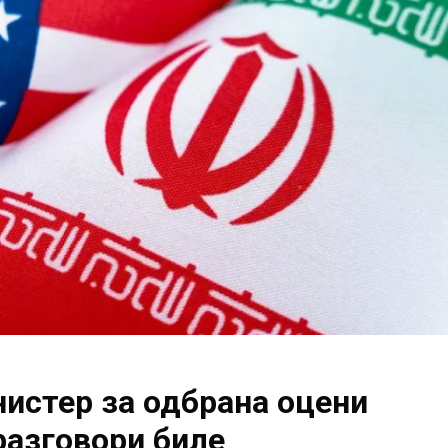
истер за одбрана оцени
разговори биле