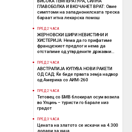
ВИСОКА ТЕМПЕРАТУРА, СИЛНА
ГЛАВОБОЛКА И ВКОЧАНЕТ ВРАТ: Овие
симптоми на западнонилската треска
бараат итна лекарска помош
ПРЕД 2 ЧАСА
ЖЕРНОВСКИ ШИРИ НЕВИСТИНИ И
ХИСТЕРИЈА: Нема да го прифатиме
францускиот предлог и нема да
отстапиме од утврдените државни
позиции, велат од ВМРО-ДПМНЕ
ПРЕД 2 ЧАСА
АВСТРАЛИЈА КУПУВА НОВИ РАКЕТИ
ОД САД: Ќе биде првата земја надвор
од Америка со АИМ-260
ПРЕД 2 ЧАСА
Тетовец со БМВ блокирал осум возила
во Улцињ – туристи го барале низ
градот
ПРЕД 3 ЧАСА
Цената на златото се искачи на 4.300
долари за унца