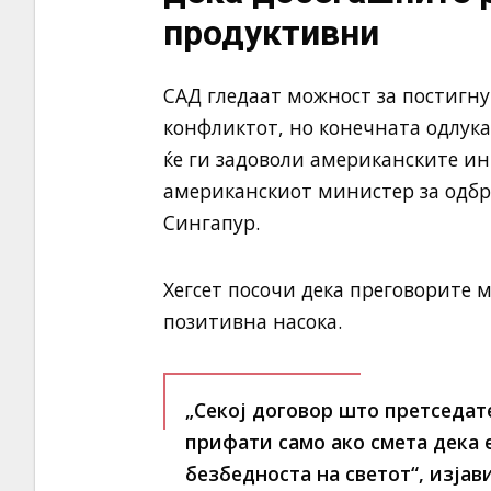
продуктивни
САД гледаат можност за постигну
конфликтот, но конечната одлука
ќе ги задоволи американските инт
американскиот министер за одбра
Сингапур.
Хегсет посочи дека преговорите м
позитивна насока.
„Секој договор што претседате
прифати само ако смета дека 
безбедноста на светот“, изјав