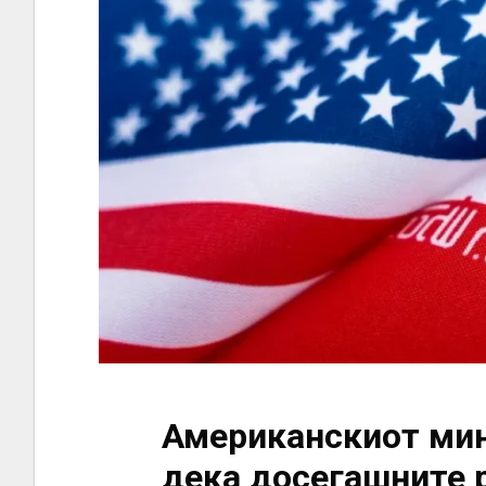
Американскиот мин
дека досегашните 