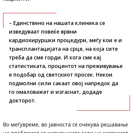
– Единствено на нашата клиника се
изведуваат повеќе врвни
кардиохируршки процедури, меѓу кои е и
трансплантацијата на срце, на која сите
треба да сме горди. И кога сме кај
статистиката, процентот на преживување
е подобар од светскиот просек. Некои
подмолни сили сакаат овој напредок да
го омаловажат и изгаснат, додаде
докторот.
Во меѓувреме, во јавноста се очекува решавање
на проблемот со хируршките сали на скопскиот