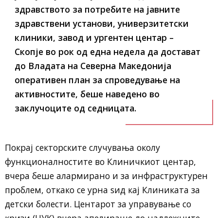
здравството за потребите на јавните
здравствени установи, универзитетски
клиники, завод и ургентен центар –
Скопје во рок од една недела да достават
до Владата на Северна Македонија
оперативен план за спроведување на
активностите, беше наведено во
заклучоците од седницата.
Покрај секторските случувања околу
функционалностите во Клиничкиот центар,
вчера беше алармирано и за инфраструктурен
проблем, откако се урна ѕид кај Клиниката за
детски болести. Центарот за управување со
кризи (ЦУК) вчера апелираше до надлежните