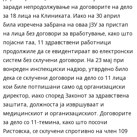
заради непродолжување на договорите на дело
за 18 лица на Клиниката. Иако на 30 април
била изречена забрана на оваа ЈЗУ за пристап
на лица без договори за вработување, како што
појасни таа, 11 здравствени работници
продолжиле да се евидентираат во електронски
систем без склучени договори. На 23 мај при
вонреден инспекциски надзор, утврдено било
дека се склучени договори на дело со 11 лица
кои биле потпишани само од организациски
директор, иако според Законот за здравствена
заштита, должноста ја извршуваат и
медицинскиот и организацискиот. Договорите
за дело со 11-темина, како што посочи
Ристовска, се склучени спротивно на член 109