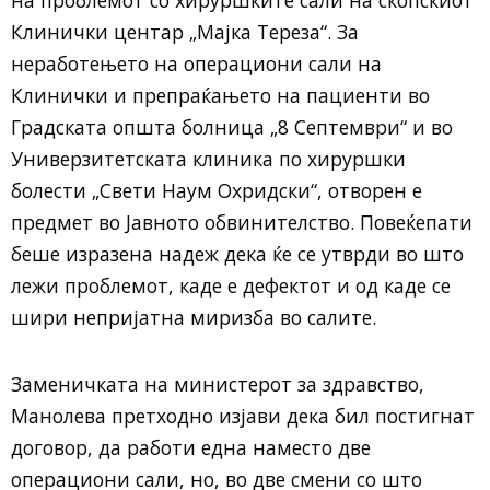
Клинички центар „Мајка Тереза“. За
неработењето на операциони сали на
Клинички и препраќањето на пациенти во
Градската општа болница „8 Септември“ и во
Универзитетската клиника по хируршки
болести „Свети Наум Охридски“, отворен е
предмет во Јавното обвинителство. Повеќепати
беше изразена надеж дека ќе се утврди во што
лежи проблемот, каде е дефектот и од каде се
шири непријатна миризба во салите.
Заменичката на министерот за здравство,
Манолева претходно изјави дека бил постигнат
договор, да работи една наместо две
операциони сали, но, во две смени со што