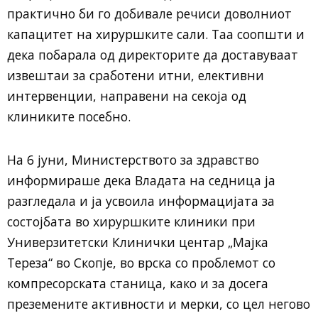
практично би го добивале речиси доволниот
капацитет на хируршките сали. Таа соопшти и
дека побарала од директорите да доставуваат
извештаи за сработени итни, елективни
интервенции, направени на секоја од
клиниките посебно.
На 6 јуни, Министерството за здравство
информираше дека Владата на седница ја
разгледала и ја усвоила информацијата за
состојбата во хируршките клиники при
Универзитетски Клинички центар „Мајка
Тереза“ во Скопје, во врска со проблемот со
компресорската станица, како и за досега
преземените активности и мерки, со цел негово