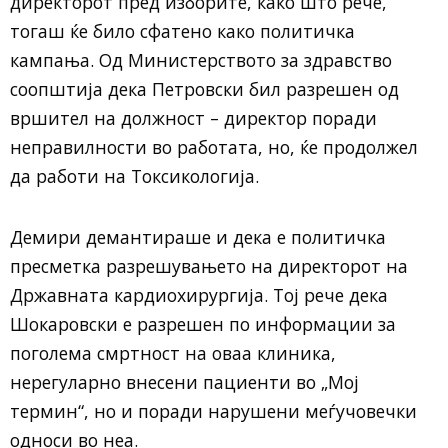
директорот пред изборите, како што рече,
тогаш ќе било сфатено како политичка
кампања. Од Министерството за здравство
соопштија дека Петровски бил разрешен од
вршител на должност – директор поради
неправилности во работата, но, ќе продолжел
да работи на Токсикологија.
Демири демантираше и дека е политичка
пресметка разрешувањето на директорот на
Државната кардиохирургија. Тој рече дека
Шокаровски е разрешен по информации за
поголема смртност на оваа клиника,
нерегуларно внесени пациенти во „Мој
термин“, но и поради нарушени меѓучовечки
односи во неа.