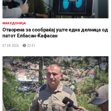
МАКЕДОНИЈА
Отворена за сообраќај уште една делница од
патот Елбасан-Ќафасан
07.08.2026.
23:01