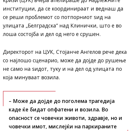
институции, да се координираат и веднаш да
се реши проблемот со потпорниот ѕид на
улицата „Белградска“ над Клинички, што е во
лоша состојба и дел од него е срушен.
Директорот на ЦУК, Стојанче Ангелов рече дека
со најлошо сценарио, може да дојде до рушење
не само на ѕидот, туку и на дел од улицата по
која минуваат возила.
– Може да дојде до поголема трагедија
каде ќе бидат опфатени и возила. Во
опасност се човечки животи, здравје, но и
човечки имот, мислејќи на паркираните