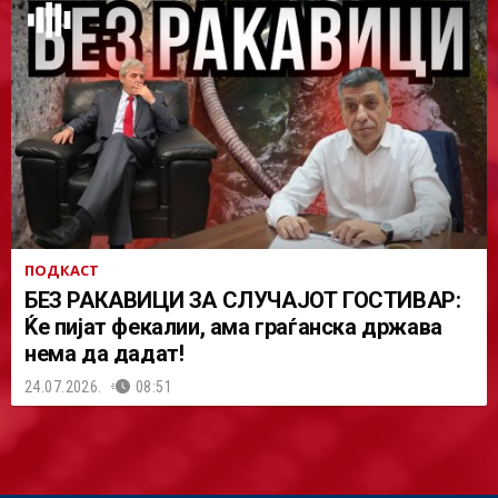
ПОДКАСТ
БЕЗ РАКАВИЦИ ЗА СЛУЧАЈОТ ГОСТИВАР:
Ќе пијат фекалии, ама граѓанска држава
нема да дадат!
24.07.2026.
08:51