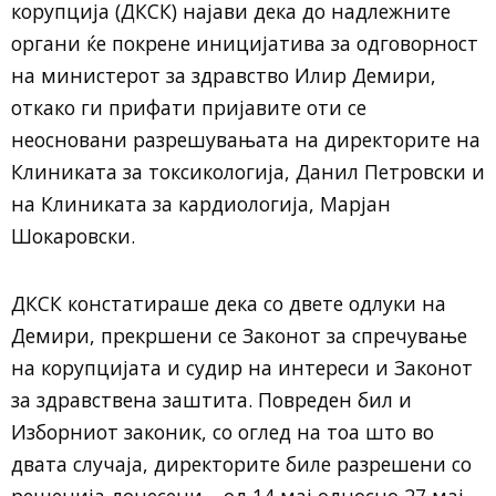
корупција (ДКСК) најави дека до надлежните
органи ќе покрене иницијатива за одговорност
на министерот за здравство Илир Демири,
откако ги прифати пријавите оти се
неосновани разрешувањата на директорите на
Клиниката за токсикологија, Данил Петровски и
на Клиниката за кардиологија, Марјан
Шокаровски.
ДКСК констатираше дека со двете одлуки на
Демири, прекршени се Законот за спречување
на корупцијата и судир на интереси и Законот
за здравствена заштита. Повреден бил и
Изборниот законик, со оглед на тоа што во
двата случаја, директорите биле разрешени со
решенија донесени – од 14 мај односно 27 мај,