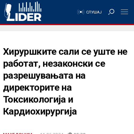
СЛУШАЈ
Хируршките сали се уште не
работат, незаконски се
разрешувањата на
директорите на
Токсикологија и
Кардиохирургија