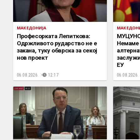
МАКЕДОНИЈА
МАКЕДОН
Професорката Лепиткова:
МУЦУНС
Одржливото рударство не е
Немаме 
закана, туку обврска за секој
алтерна
нов проект
заслужи
ЕУ
06.08.2026.
12:17
06.08.2026.