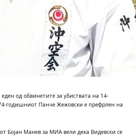
 еден од обвинетите за убиствата на 14-
74-годишниот Панче Жежовски е префрлен на
от Бојан Манев за МИА вели дека Видевски се