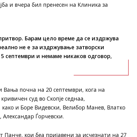
јба и вчера бил пренесен на Клиника за
притвор. Барам цело време да се издржува
реално не е за издржување затворски
 5 септември и немаме никаков одговор,
и Вања почна на 20 септември, кога на
кривичен суд во Скопје седнаа,
како и Боре Видевски, Велибор Манев, Влатко
, Александар Ѓорчевски.
Панче, кои беа пријавени за исчезнати на 27