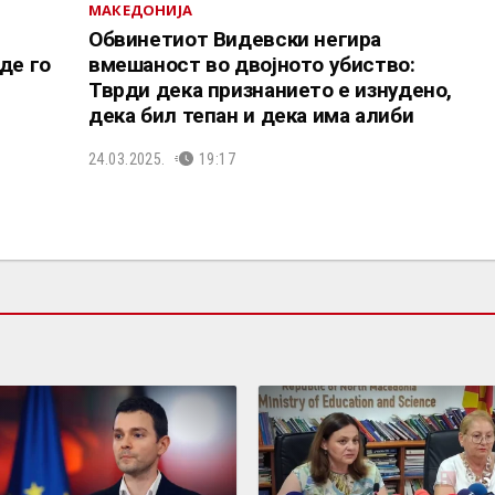
МАКЕДОНИЈА
Обвинетиот Видевски негира
де го
вмешаност во двојното убиство:
Тврди дека признанието е изнудено,
дека бил тепан и дека има алиби
24.03.2025.
19:17