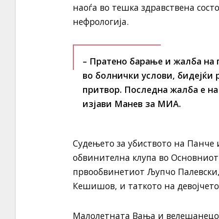
наоѓа во тешка здравствена состо
нефрологија.
– Пратено барање и жалба на 
во болнички услови, бидејќи 
притвор. Последна жалба е на
изјави Манев за МИА.
Судењето за убиството на Панче 
обвинителна клупа во Основниот 
првообвинетиот Љупчо Палевски, 
Кешишов, и таткото на девојчето
Малолетната Вања и велешанецот 