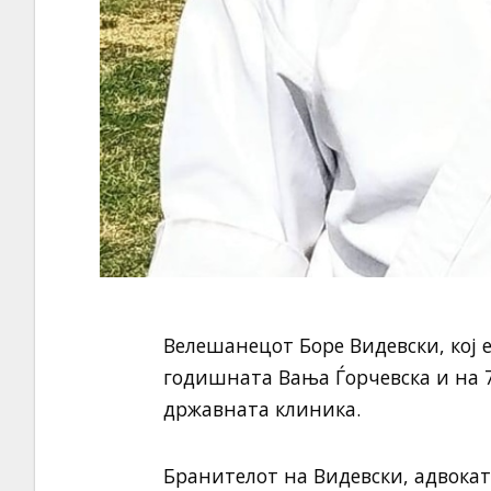
Велешанецот Боре Видевски, кој е
годишната Вања Ѓорчевска и на 
државната клиника.
Бранителот на Видевски, адвокат