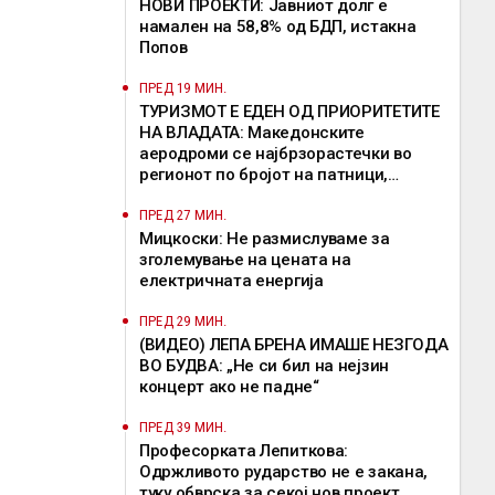
НОВИ ПРОЕКТИ: Јавниот долг е
намален на 58,8% од БДП, истакна
Попов
ПРЕД 19 МИН.
ТУРИЗМОТ Е ЕДЕН ОД ПРИОРИТЕТИТЕ
НА ВЛАДАТА: Македонските
аеродроми се најбрзорастечки во
регионот по бројот на патници,
потенцираше Мицкоски
ПРЕД 27 МИН.
Мицкоски: Не размислуваме за
зголемување на цената на
електричната енергија
ПРЕД 29 МИН.
(ВИДЕО) ЛЕПА БРЕНА ИМАШЕ НЕЗГОДА
ВО БУДВА: „Не си бил на нејзин
концерт ако не падне“
ПРЕД 39 МИН.
Професорката Лепиткова:
Одржливото рударство не е закана,
туку обврска за секој нов проект