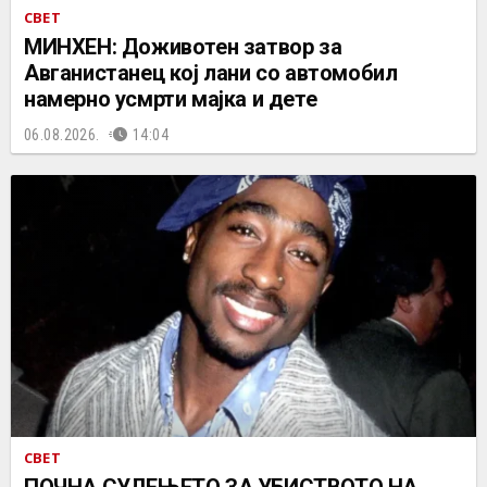
СВЕТ
МИНХЕН: Доживотен затвор за
Авганистанец кој лани со автомобил
намерно усмрти мајка и дете
06.08.2026.
14:04
СВЕТ
ПОЧНА СУДЕЊЕТО ЗА УБИСТВОТО НА