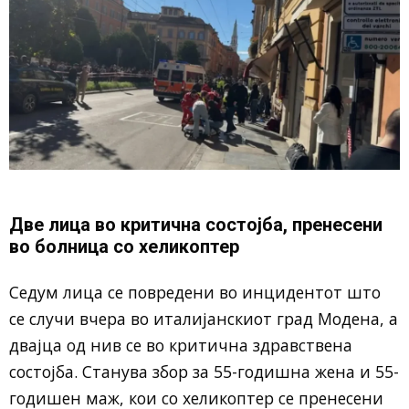
Две лица во критична состојба, пренесени
во болница со хеликоптер
Седум лица се повредени во инцидентот што
се случи вчера во италијанскиот град Модена, а
двајца од нив се во критична здравствена
состојба. Станува збор за 55-годишна жена и 55-
годишен маж, кои со хеликоптер се пренесени