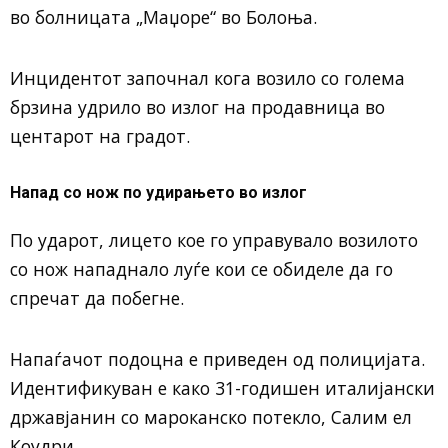
во болницата „Маџоре“ во Болоња.
Инцидентот започнал кога возило со голема
брзина удрило во излог на продавница во
центарот на градот.
Напад со нож по удирањето во излог
По ударот, лицето кое го управувало возилото
со нож нападнало луѓе кои се обиделе да го
спречат да побегне.
Напаѓачот подоцна е приведен од полицијата.
Идентификуван е како 31-годишен италијански
државјанин со мароканско потекло, Салим ел
Коудри.