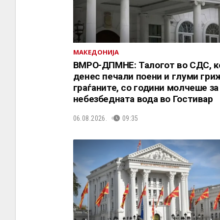
МАКЕДОНИЈА
ВМРО-ДПМНЕ: Талогот во СДС, к
денес печали поени и глуми гриж
граѓаните, со години молчеше за
небезбедната вода во Гостивар
06.08.2026.
09:35