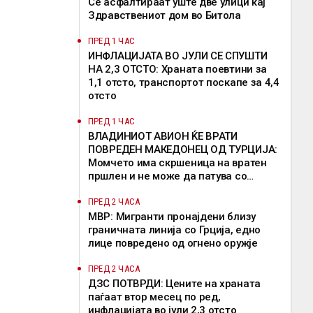
Се асфалтираат уште две улици кај
Здравствениот дом во Битола
ПРЕД 1 ЧАС
ИНФЛАЦИЈАТА ВО ЈУЛИ СЕ СПУШТИ
НА 2,3 ОТСТО: Храната поевтини за
1,1 отсто, транспортот поскапе за 4,4
отсто
ПРЕД 1 ЧАС
ВЛАДИНИОТ АВИОН ЌЕ ВРАТИ
ПОВРЕДЕН МАКЕДОНЕЦ ОД ТУРЦИЈА:
Момчето има скршеница на вратен
пршлен и не може да патува со
редовен лет
ПРЕД 2 ЧАСА
МВР: Мигранти пронајдени близу
граничната линија со Грција, едно
лице повредено од огнено оружје
ПРЕД 2 ЧАСА
ДЗС ПОТВРДИ: Цените на храната
паѓаат втор месец по ред,
инфлацијата во јули 2,3 отсто