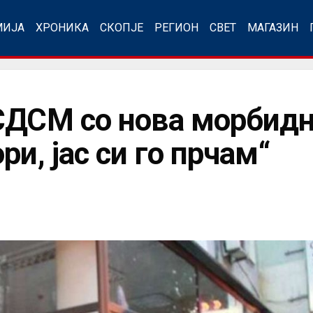
МИЈА
ХРОНИКА
СКОПЈЕ
РЕГИОН
СВЕТ
МАГАЗИН
СДСМ со нова морбидн
ри, јас си го прчам“