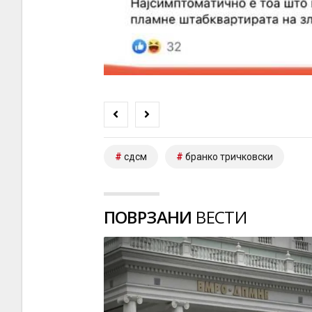
сдсм
бранко тричковски
ПОВРЗАНИ
ВЕСТИ