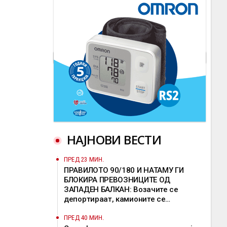
НАЈНОВИ ВЕСТИ
ПРЕД 23 МИН.
ПРАВИЛОТО 90/180 И НАТАМУ ГИ
БЛОКИРА ПРЕВОЗНИЦИТЕ ОД
ЗАПАДЕН БАЛКАН: Возачите се
депортираат, камионите се
задржуваат, решение од ЕК сè уште
нема
ПРЕД 40 МИН.