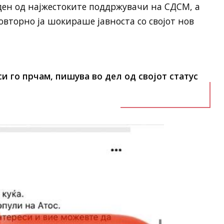
еден од најжестоките поддржувачи на СДСМ, а
овторно ја шокираше јавноста со својот нов
си го прчам, пишува во дел од својот статус