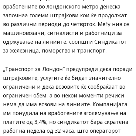
вработените во лондонското метро денеска
започнаа големи штрајкови кои ќе продолжат
во различни периоди до четврток. Меѓу нив се
машиновозачи, сигналисти и работници за
одржување на линиите, соопшти Синдикатот
за железница, поморство и транспорт.
„Транспорт за Лондон“ предупреди дека поради
штрајковите, услугите ќе бидат значително
ограничени и дека возовите ќе сообраќаат во
ограничен обем, а во некои моменти речиси
нема да има возови на линиите. Компанијата
им понудила на вработените зголемување на
платите од 3,4%, но синдикатот бара скратена
работна недела од 32 часа, што операторот