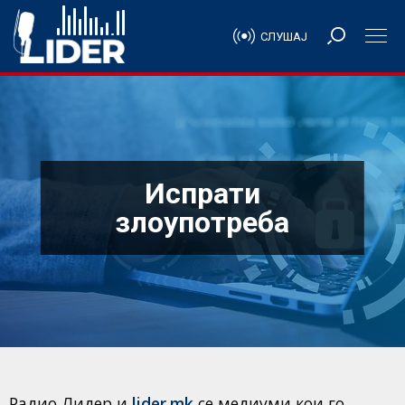
СЛУШАЈ
Испрати
злоупотреба
Радио Лидер и
lider.mk
се медиуми кои го