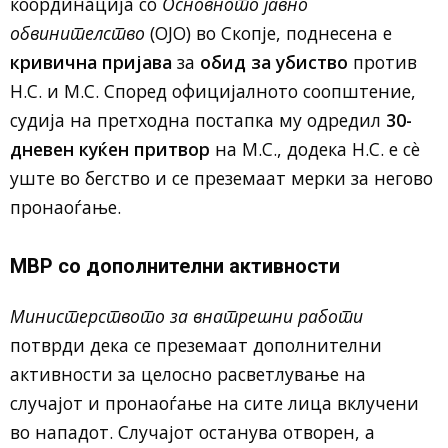
координација со
Основното јавно
обвинителство
(ОЈО) во Скопје, поднесена е
кривична пријава
за
обид за убиство
против
Н.С. и М.С. Според официјалното соопштение,
судија на претходна постапка му одредил
30-
дневен куќен притвор
на М.С., додека Н.С. е сѐ
уште во бегство и се преземаат мерки за негово
пронаоѓање.
МВР со дополнителни активности
Министерството за внатрешни работи
потврди дека се преземаат дополнителни
активности за целосно расветлување на
случајот и пронаоѓање на сите лица вклучени
во нападот. Случајот останува отворен, а