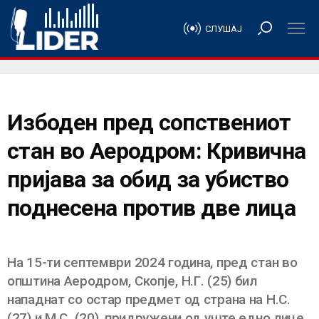
СЛУШАЈ
Избоден пред сопствениот
стан во Аеродром: Кривична
пријава за обид за убиство
поднесена против две лица
На 15-ти септември 2024 година, пред стан во
општина Аеродром, Скопје, Н.Г. (25) бил
нападнат со остар предмет од страна на Н.С.
(27) и М.С. (20), придружени од уште едно лице