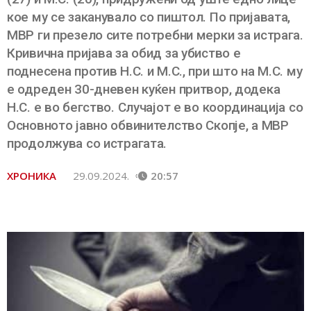
кое му се заканувало со пиштол. По пријавата,
МВР ги презело сите потребни мерки за истрага.
Кривична пријава за обид за убиство е
поднесена против Н.С. и М.С., при што на М.С. му
е одреден 30-дневен куќен притвор, додека
Н.С. е во бегство. Случајот е во координација со
Основното јавно обвинителство Скопје, а МВР
продолжува со истрагата.
ХРОНИКА
29.09.2024.
20:57