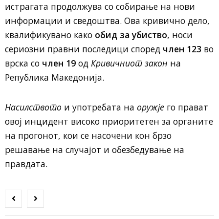
истрагата продолжува со собирање на нови
информации и сведоштва. Ова кривично дело,
квалификувано како
обид за убиство
, носи
сериозни правни последици според
член 123
во
врска со
член 19
од
Кривичниот закон
на
Република Македонија.
Насилството
и употребата на
оружје
го прават
овој инцидент високо приоритетен за органите
на прогонот, кои се насочени кон брзо
решавање на случајот и обезбедување на
правдата.