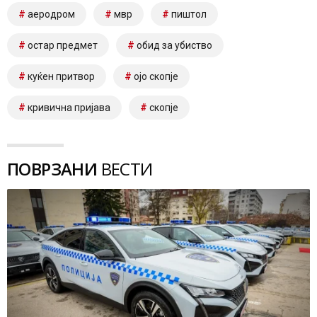
аеродром
мвр
пиштол
остар предмет
обид за убиство
куќен притвор
ојо скопје
кривична пријава
скопје
ПОВРЗАНИ
ВЕСТИ