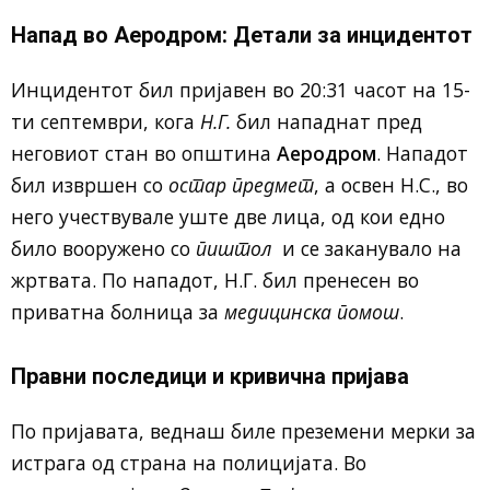
Напад во Аеродром: Детали за инцидентот
Инцидентот бил пријавен во 20:31 часот на 15-
ти септември, кога
Н.Г.
бил нападнат пред
неговиот стан во општина
Аеродром
. Нападот
бил извршен со
остар предмет
, а освен Н.С., во
него учествувале уште две лица, од кои едно
било вооружено со
пиштол
и се заканувало на
жртвата. По нападот, Н.Г. бил пренесен во
приватна болница за
медицинска помош
.
Правни последици и кривична пријава
По пријавата, веднаш биле преземени мерки за
истрага од страна на полицијата. Во