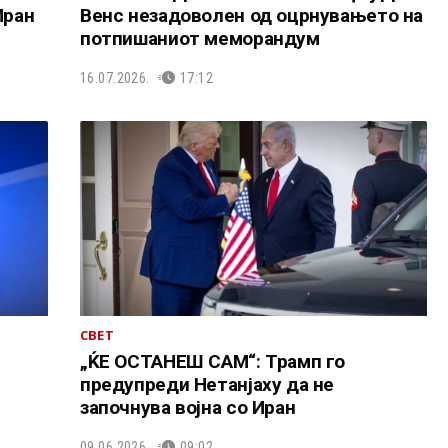
Иран
Венс незадоволен од оцрнувањето на
потпишаниот меморандум
16.07.2026.
17:12
СВЕТ
„ЌЕ ОСТАНЕШ САМ“: Трамп го
предупреди Нетанјаху да не
започнува војна со Иран
09.06.2026.
09:02