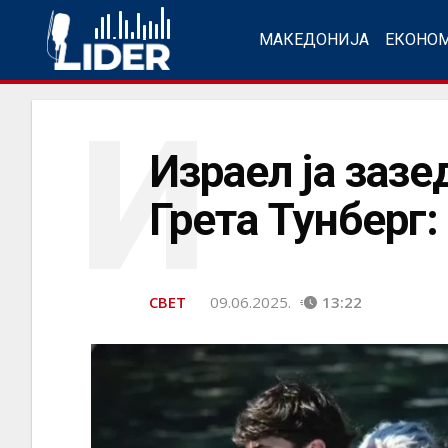
МАКЕДОНИЈА
ЕКОНО
И
Израел ја зазе
Грета Тунберг
СВЕТ
09.06.2025.
13:22