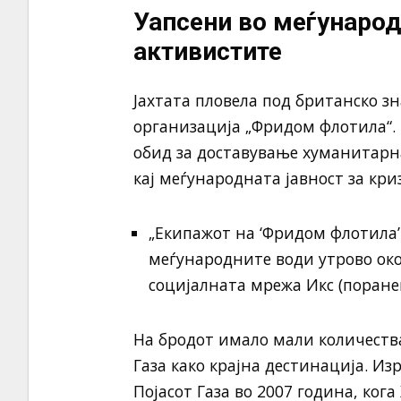
Уапсени во меѓународ
активистите
Јахтата пловела под британско з
организација „Фридом флотила“.
обид за доставување хуманитарна
кај меѓународната јавност за кри
„Екипажот на ‘Фридом флотила’ 
меѓународните води утрово око
социјалната мрежа Икс (поране
На бродот имало мали количества
Газа како крајна дестинација. Из
Појасот Газа во 2007 година, кога