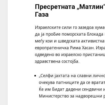
Пресретната „Матлин“
Газа
Израелските сили го зазедоа хум
да ја пробие поморската блокада н
меѓу кои и шведската активистка
европратеничка Рима Хасан. Изра
одведено во израелско пристаниш
здравствена состојба.
„Селфи јахтата на славни лично
очекува патниците да се вратат
Ќе им бидат дадени сендвичи и
Министерство за надворешни р