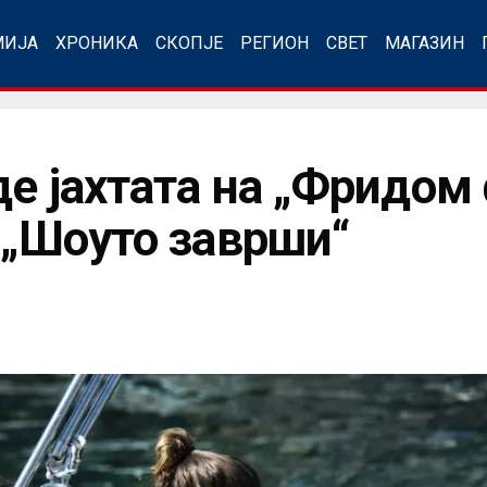
МИЈА
ХРОНИКА
СКОПЈЕ
РЕГИОН
СВЕТ
МАГАЗИН
де јахтата на „Фридом
: „Шоуто заврши“