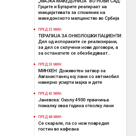
„МАЈКА МАКЕДОНИЈА“ ВО НОВИ САД:
Грците и Бугарите реагираат на
иницијативата за споменик на
македонското малцинство во Србија
ПРЕД 23 МИН.
ТЕРАПИЈА ЗА ОНКОЛОШКИ ПАЦИЕНТИ:
Дел од испораките се реализирани,
за дел се склучени нови договори, а
за останатите се обезбедуваат
привремени решенија
ПРЕД 33 МИН.
МИНХЕН: Доживотен затвор за
Авганистанец кој лани со автомобил
намерно усмрти мајка и дете
ПРЕД 42 МИН.
Јаневска: Околу 4900 првачиња
помалку оваа година отколку лани
ПРЕД 48 МИН.
Се скарале, па со нож повредил
гостин во кафеана