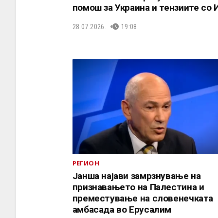
помош за Украина и тензиите со 
28.07.2026.
19:08
РЕГИОН
Јанша најави замрзнување на
признавањето на Палестина и
преместување на словенечката
амбасада во Ерусалим