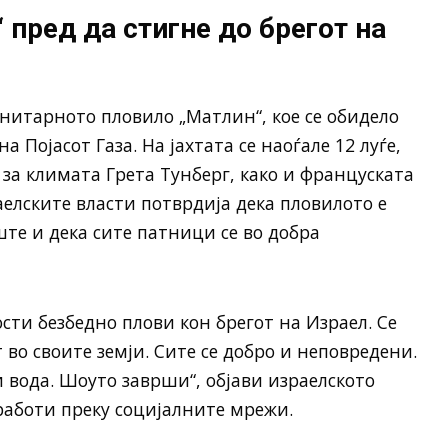
 пред да стигне до брегот на
анитарното пловило „Матлин“, кое се обидело
а Појасот Газа. На јахтата се наоѓале 12 луѓе,
 за климата Грета Тунберг, како и француската
елските власти потврдија дека пловилото е
те и дека сите патници се во добра
сти безбедно плови кон брегот на Израел. Се
 во своите земји. Сите се добро и неповредени.
 вода. Шоуто заврши“, објави израелското
аботи преку социјалните мрежи.