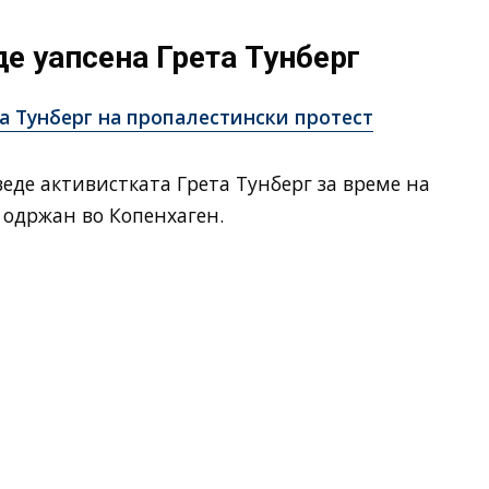
де уапсена Грета Тунберг
та Тунберг на пропалестински протест
веде активистката Грета Тунберг за време на
 одржан во Копенхаген.