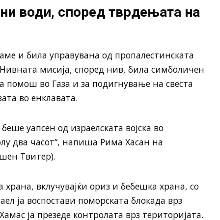
ни води, според тврдењата на
наме и била управувана од пропалестинската
 Нивната мисија, според нив, била симболичен
 помош во Газа и за подигнување на свеста
зата во енклавата.
беше уапсен од израелската војска во
лу два часот“, напиша Рима Хасан на
шен Твитер).
 храна, вклучувајќи ориз и бебешка храна, со
раел ја воспостави поморската блокада врз
 Хамас ја презеде контролата врз територијата.