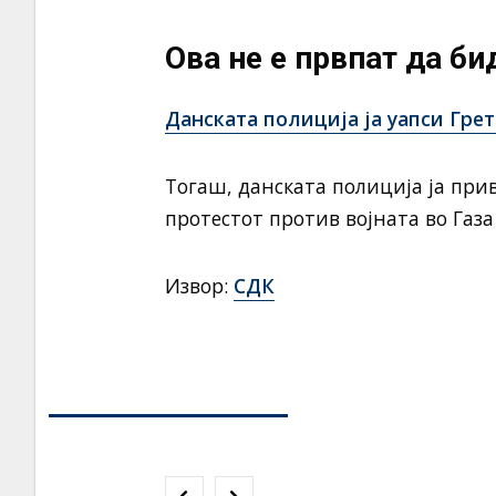
Ова не е првпат да би
Данската полиција ја уапси Гре
Тогаш, данската полиција ја при
протестот против војната во Газа
Извор:
СДК