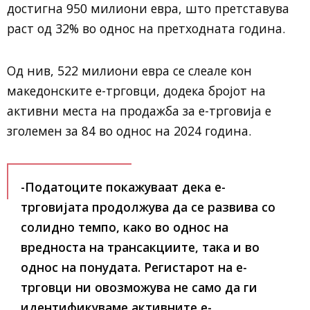
достигна 950 милиони евра, што претставува
раст од 32% во однос на претходната година.
Од нив, 522 милиони евра се слеале кон
македонските е-трговци, додека бројот на
активни места на продажба за е-трговија е
зголемен за 84 во однос на 2024 година.
-Податоците покажуваат дека е-
трговијата продолжува да се развива со
солидно темпо, како во однос на
вредноста на трансакциите, така и во
однос на понудата. Регистарот на е-
трговци ни овозможува не само да ги
идентификуваме активните е-