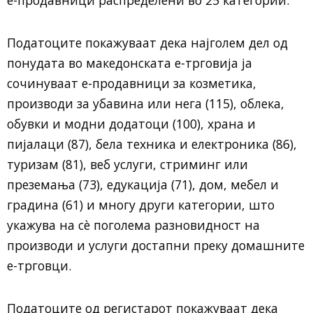
Податоците покажуваат дека најголем дел од
понудата во македонската е-трговија ја
сочинуваат е-продавници за козметика,
производи за убавина или нега (115), облека,
обувки и модни додатоци (100), храна и
пијалаци (87), бела техника и електроника (86),
туризам (81), веб услуги, стриминг или
преземања (73), едукација (71), дом, мебел и
градина (61) и многу други категории, што
укажува на сè поголема разновидност на
производи и услуги достапни преку домашните
е-трговци.
Податоците од регистарот покажуваат дека