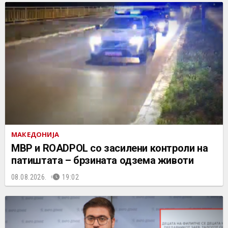
МАКЕДОНИЈА
МВР и ROADPOL со засилени контроли на
патиштата – брзината одзема животи
08.08.2026.
19:02