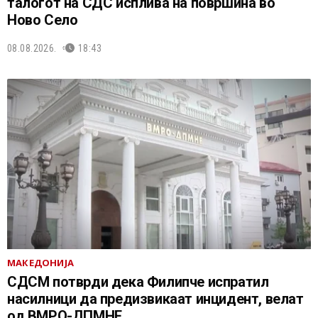
талогот на СДС исплива на површина во
Ново Село
08.08.2026.
18:43
МАКЕДОНИЈА
СДСМ потврди дека Филипче испратил
насилници да предизвикаат инцидент, велат
од ВМРО-ДПМНЕ