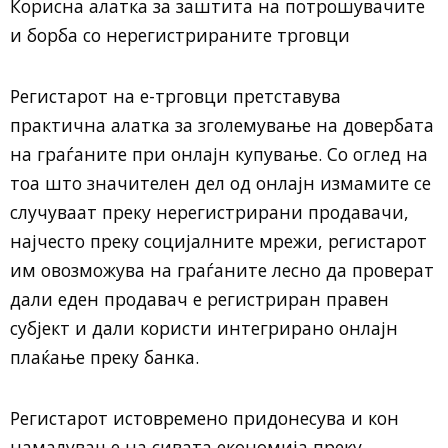
Корисна алатка за заштита на потрошувачите
и борба со нерегистрираните трговци
Регистарот на е-трговци претставува
практична алатка за зголемување на довербата
на граѓаните при онлајн купување. Со оглед на
тоа што значителен дел од онлајн измамите се
случуваат преку нерегистрирани продавачи,
најчесто преку социјалните мрежи, регистарот
им овозможува на граѓаните лесно да проверат
дали еден продавач е регистриран правен
субјект и дали користи интегрирано онлајн
плаќање преку банка.
Регистарот истовремено придонесува и кон
намалување на сивата економија преку