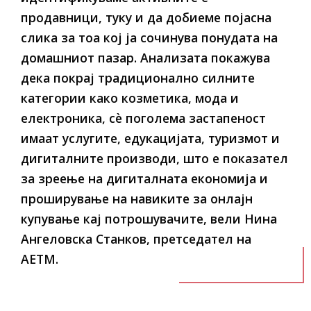
продавници, туку и да добиеме појасна
слика за тоа кој ја сочинува понудата на
домашниот пазар. Анализата покажува
дека покрај традиционално силните
категории како козметика, мода и
електроника, сè поголема застапеност
имаат услугите, едукацијата, туризмот и
дигиталните производи, што е показател
за зреење на дигиталната економија и
проширување на навиките за онлајн
купување кај потрошувачите, вели Нина
Ангеловска Станков, претседател на
АЕТМ.