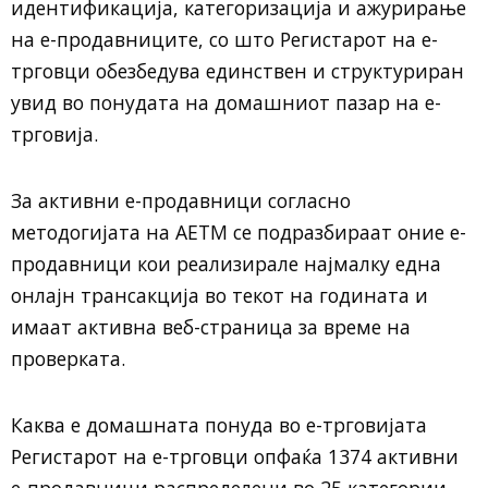
идентификација, категоризација и ажурирање
на е-продавниците, со што Регистарот на е-
трговци обезбедува единствен и структуриран
увид во понудата на домашниот пазар на е-
трговија.
За активни е-продавници согласно
методогијата на АЕТМ се подразбираат оние е-
продавници кои реализирале најмалку една
онлајн трансакција во текот на годината и
имаат активна веб-страница за време на
проверката.
Каква е домашната понуда во е-трговијата
Регистарот на е-трговци опфаќа 1374 активни
е-продавници распределени во 25 категории.