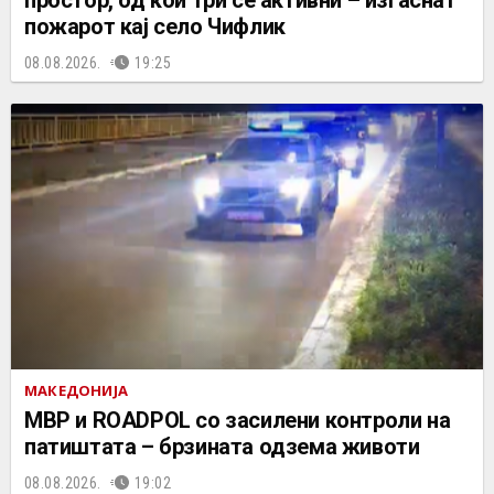
простор, од кои три се активни – изгаснат
пожарот кај село Чифлик
08.08.2026.
19:25
МАКЕДОНИЈА
МВР и ROADPOL со засилени контроли на
патиштата – брзината одзема животи
08.08.2026.
19:02