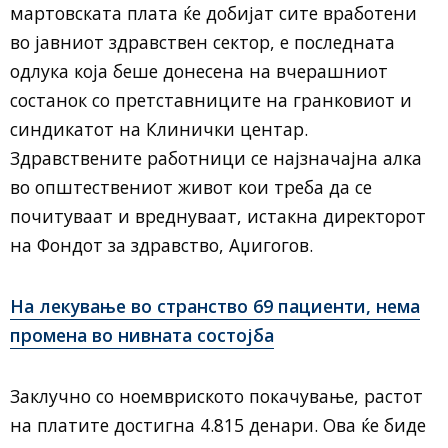
мартовската плата ќе добијат сите вработени
во јавниот здравствен сектор, е последната
одлука која беше донесена на вчерашниот
состанок со претставниците на гранковиот и
синдикатот на Клинички центар.
Здравствените работници се најзначајна алка
во општествениот живот кои треба да се
почитуваат и вреднуваат, истакна директорот
на Фондот за здравство, Аџигогов.
На лекување во странство 69 пациенти, нема
промена во нивната состојба
Заклучно со ноемвриското покачување, растот
на платите достигна 4.815 денари. Ова ќе биде