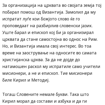
За организација на црквата во својата земја тој
побарал помош од Византија. Замолил да му
испратат луѓе кои божјото слово ќе го
проповедаат на разбирлив словенски јазик.
Уште барал и епископ кој би ја организирал
црквата да стане самостојна во однос на Рим.
Но, и Византија имала свој интерес. Во тоа
време на заострување на односите во самата
христијанска црква. За да не дојде до
натамошен раскол му испратиле само учители
мисионери, а не и епископ. Тие мисионери
биле Кирил и Методиј.
Тогаш Словените немале букви. Така што
Кирил морал да состави и азбука и да ги