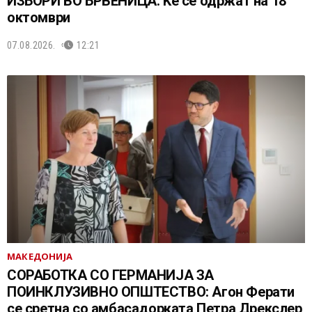
ИЗБОРИ ВО БРВЕНИЦА: Ќе се одржат на 18
октомври
07.08.2026.
12:21
МАКЕДОНИЈА
СОРАБОТКА СО ГЕРМАНИЈА ЗА
ПОИНКЛУЗИВНО ОПШТЕСТВО: Агон Ферати
се сретна со амбасадорката Петра Дрекслер