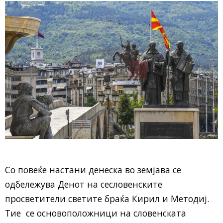
Со повеќе настани денеска во земјава се
одбележува Денот на сесловенските
просветители светите браќа Кирил и Методиј.
Тие се основоположници на словенската