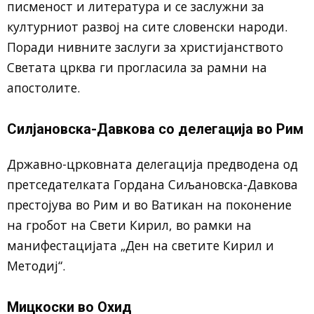
писменост и литература и се заслужни за
културниот развој на сите словенски народи.
Поради нивните заслуги за христијанството
Светата црква ги прогласила за рамни на
апостолите.
Силјановска-Давкова со делегација во Рим
Државно-црковната делегација предводена од
претседателката Гордана Сиљановска-Давкова
престојува во Рим и во Ватикан на поконение
на гробот на Свети Кирил, во рамки на
манифестацијата „Ден на светите Кирил и
Методиј“.
Мицкоски во Охид