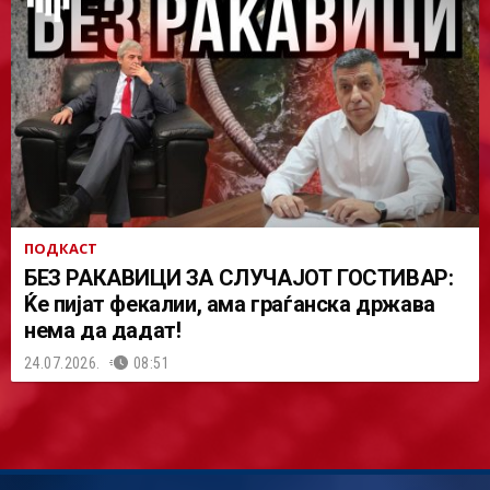
ПОДКАСТ
БЕЗ РАКАВИЦИ ЗА СЛУЧАЈОТ ГОСТИВАР:
Ќе пијат фекалии, ама граѓанска држава
нема да дадат!
24.07.2026.
08:51