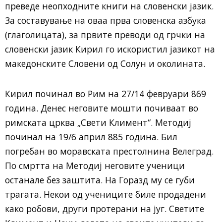
преведе неопходните книги на словенски јазик.
За составување на оваа прва словенска азбука
(глаголицата), за првите преводи од грчки на
словенски јазик Кирил го искористил јазикот на
македонските Словени од Солун и околината.
Кирил починал во Рим на 27/14 февруари 869
година. Денес неговите мошти почиваат во
римската црква „Свети Климент“. Методиј
починал на 19/6 април 885 година. Бил
погребан во моравската престолнина Велеград.
По смртта на Методиј неговите ученици
останале без заштита. На Горазд му се губи
трагата. Некои од учениците биле продадени
како робови, други протерани на југ. Светите