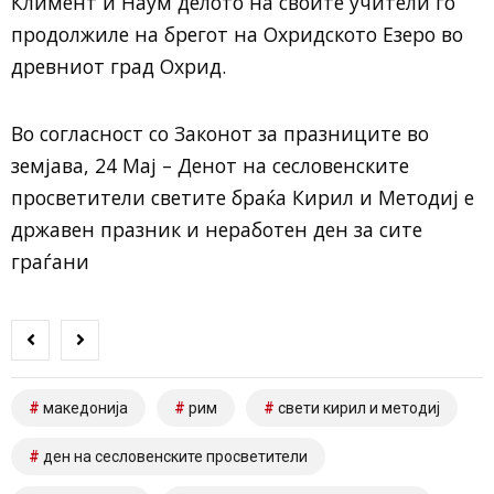
Климент и Наум делото на своите учители го
продолжиле на брегот на Охридското Езеро во
древниот град Охрид.
Во согласност со Законот за празниците во
земјава, 24 Мај – Денот на сесловенските
просветители светите браќа Кирил и Методиј е
државен празник и неработен ден за сите
граѓани
македонија
рим
свети кирил и методиј
ден на сесловенските просветители