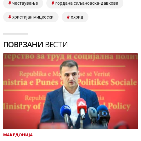
чествување
гордана сиљановска-давкова
христијан мицкоски
охрид
ПОВРЗАНИ
ВЕСТИ
МАКЕДОНИЈА