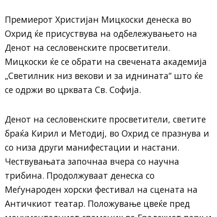
Премиерот Христијан Мицкоски денеска во
Охрид ќе присуствува на одбележувањето на
Денот на сесловенските просветители.
Мицкоски ќе се обрати на свечената академија
„Светилник низ векови и за иднината“ што ќе
се одржи во црквата Св. Софија.
Денот на сесловенските просветители, светите
браќа Кирил и Методиј, во Охрид се празнува и
со низа други манифестации и настани.
Чествувањата започнаа вчера со научна
трибина. Продолжуваат денеска со
Меѓународен хорски фестивал на сцената на
Античкиот театар. Положување цвеќе пред