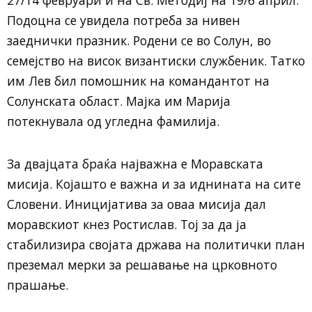
Подоцна се увидела потреба за нивен
заеднички празник. Родени се во Солун, во
семејство на висок византиски службеник. Татко
им Лев бил помошник на командантот на
Солунската област. Мајка им Марија
потекнувала од угледна фамилија.
За двајцата браќа најважна е Моравската
мисија. Којашто е важна и за иднината на сите
Словени. Иницијатива за оваа мисија дал
моравскиот кнез Ростислав. Тој за да ја
стабилизира својата држава на политички план
преземал мерки за решавање на црковното
прашање.