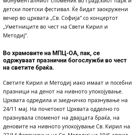
монументалниот споменик во Градскиот парк и
детски поетски фестивал. Ќе бидат заокружени
вечер во црквата „Св. Софија“ со концертот
„Уметниците во чест на Свети Кирил и
Методиј“.
Во храмовите на МПЦ-ОА, пак, се
одржуваат празнични богослужби во чест
на светите браќа.
Светите Кирил и Методиј иако имаат и посебни
празници на денот на нивното упокојување.
Црквата одредила и заедничко празнување на
24/11 мај. На почетокот Црквата одделно го
празнувала споменот на двајцата браќа, на
деновите на нивното упокојување Св. Кирил на
27/14 февруари и на Св. Методиј на 19/6 април.