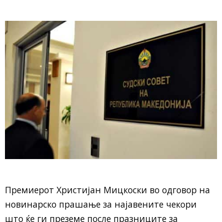
Премиерот Христијан Мицкоски во одговор на
новинарско прашање за најавените чекори
што ќе ги преземе после празниците за