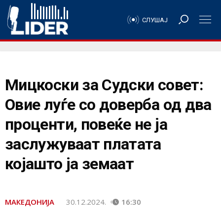
СЛУШАЈ
Мицкоски за Судски совет:
Овие луѓе со доверба од два
проценти, повеќе не ја
заслужуваат платата
којашто ја земаат
МАКЕДОНИЈА
30.12.2024.
16:30