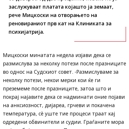
заслужуваат платата којашто ја земаат,
рече Мицкоски на отворањето на
реновираниот прв кат на Клиниката за
психијатрија.
Мицкоски минатата недела изјави дека се
размислува за неколку потези после празниците
во однос на Судскиот совет. -Размислуваме за
неколку потези, некои мерки кои ќе ги
преземеме после празниците, затоа што и
покрај најавите дека се надминати оние појави
на анксиозност, дијареа, грчеви и покачена
температура, сè уште тие процеси траат кај
одредени обвинители и судии. Граѓаните мора