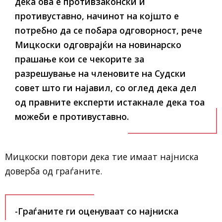
дека ова е противзаконски и
противуставно, начинот на којшто е
потребно да се побара одговорност, рече
Мицкоски одговрајќи на новинарско
прашање кои се чекорите за
разрешување на членовите на Судски
совет што ги најавил, со оглед дека дел
од правните експерти истакнале дека тоа
можеби е противуставно.
Мицкоски повтори дека тие имаат најниска
доверба од граѓаните.
-Граѓаните ги оценуваат со најниска