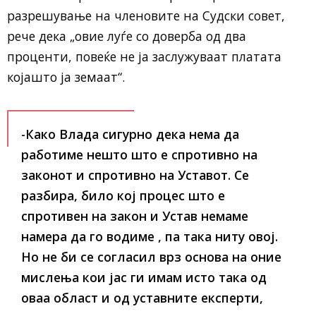
разрешување на членовите на Судски совет,
рече дека „овие луѓе со доверба од два
проценти, повеќе не ја заслужуваат платата
којашто ја земаат“.
-Како Влада сигурно дека нема да
работиме нешто што е спротивно на
законот и спротивно на Уставот. Се
разбира, било кој процес што е
спротивен на закон и Устав немаме
намера да го водиме , па така ниту овој.
Но не би се согласил врз основа на оние
мислења кои јас ги имам исто така од
оваа област и од уставните експерти,