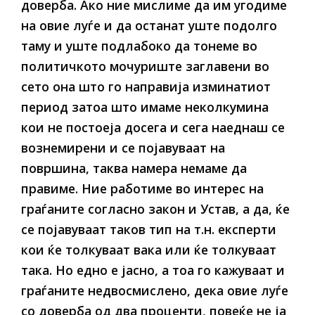
доверба. Ако ние мислиме да им угодиме
на овие луѓе и да останат уште подолго
таму и уште подлабоко да тонеме во
политичкото мочуриште заглавени во
сето она што го направија изминатиот
период затоа што имаме неколкумина
кои не постоеја досега и сега наеднаш се
вознемирени и се појавуваат на
површина, таква намера немаме да
правиме. Ние работиме во интерес на
граѓаните согласно закон и Устав, а да, ќе
се појавуваат таков тип на т.н. експерти
кои ќе толкуваат вака или ќе толкуваат
така. Но едно е јасно, а тоа го кажуваат и
граѓаните недвосмислено, дека овие луѓе
со доверба од два проценти, повеќе не ја