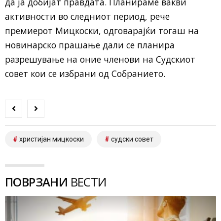
да ја добијат правдата. Планираме вакви
активности во следниот период, рече
премиерот Мицкоски, одговарајќи тогаш на
новинарско прашање дали се планира
разрешување на оние членови на Судскиот
совет кои се избрани од Собранието.
христијан мицкоски
судски совет
ПОВРЗАНИ
ВЕСТИ