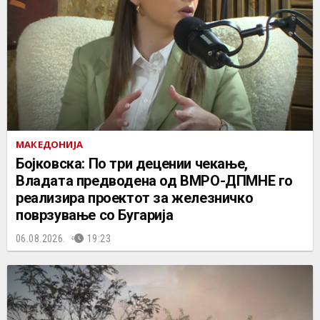
МАКЕДОНИЈА
Бојковска: По три децении чекање,
Владата предводена од ВМРО-ДПМНЕ го
реализира проектот за железничко
поврзување со Бугарија
06.08.2026.
19:23