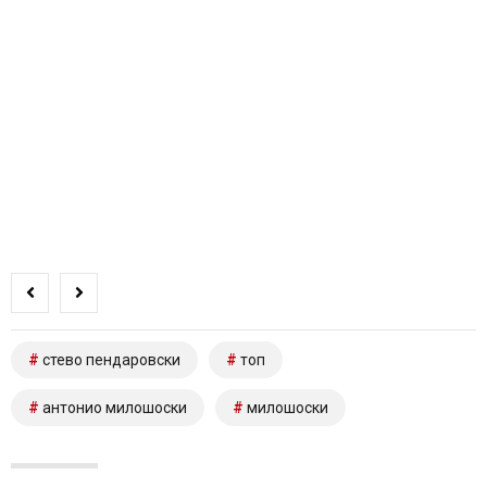
стево пендаровски
топ
антонио милошоски
милошоски