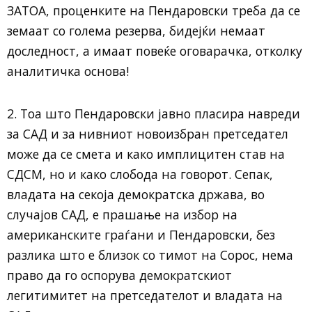
ЗАТОА, проценките на Пендаровски треба да се
земаат со голема резерва, бидејќи немаат
доследност, а имаат повеќе оговарачка, отколку
аналитичка основа!
2. Тоа што Пендаровски јавно пласира навреди
за САД и за нивниот новоизбран претседател
може да се смета и како имплицитен став на
СДСМ, но и како слобода на говорот. Сепак,
владата на секоја демократска држава, во
случајов САД, е прашање на избор на
американските граѓани и Пендаровски, без
разлика што е близок со тимот на Сорос, нема
право да го оспорува демократскиот
легитимитет на претседателот и владата на