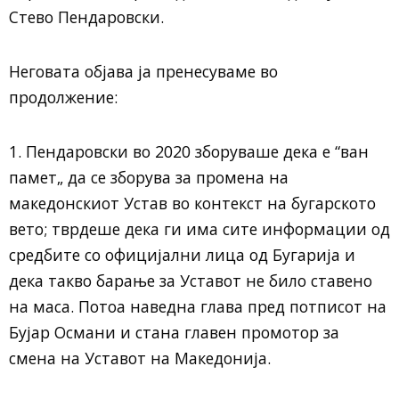
Стево Пендаровски.
Неговата објава ја пренесуваме во
продолжение:
1. Пендаровски во 2020 зборуваше дека е “ван
памет„ да се зборува за промена на
македонскиот Устав во контекст на бугарското
вето; тврдеше дека ги има сите информации од
средбите со официјални лица од Бугарија и
дека такво барање за Уставот не било ставено
на маса. Потоа наведна глава пред потписот на
Бујар Османи и стана главен промотор за
смена на Уставот на Македонија.