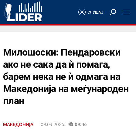
СЛУШАЈ
Милошоски: Пендаровски
ако не сака да ѝ помага,
барем нека не ѝ одмага на
Македонија на меѓународен
план
МАКЕДОНИЈА
09.03.2025.
09:46