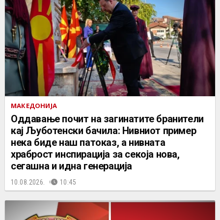
МАКЕДОНИЈА
Оддавање почит на загинатите бранители
кај Љуботенски бачила: Нивниот пример
нека биде наш патоказ, а нивната
храброст инспирација за секоја нова,
сегашна и идна генерација
10.08.2026.
10:45