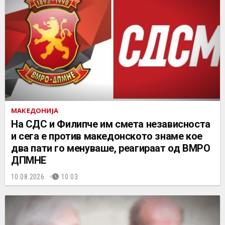
МАКЕДОНИЈА
На СДС и Филипче им смета независноста
и сега е против македонското знаме кое
два пати го менуваше, реагираат од ВМРО
ДПМНЕ
10.08.2026.
10:03