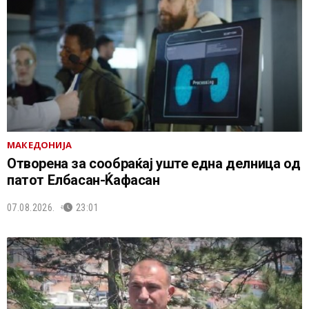
МАКЕДОНИЈА
Отворена за сообраќај уште една делница од
патот Елбасан-Ќафасан
07.08.2026.
23:01