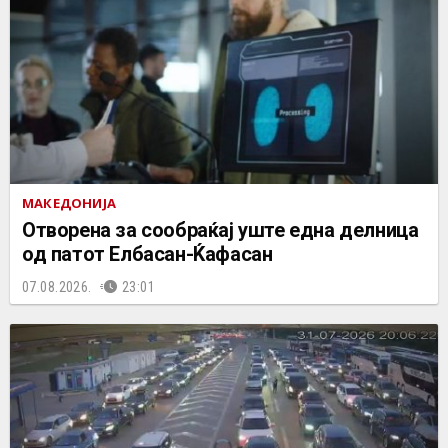
МАКЕДОНИЈА
Отворена за сообраќај уште една делница
од патот Елбасан-Ќафасан
07.08.2026.
23:01