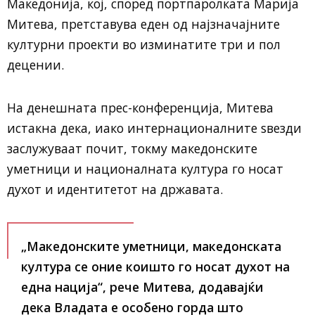
Македонија, кој, според портпаролката Марија
Митева, претставува еден од најзначајните
културни проекти во изминатите три и пол
децении.
На денешната прес-конференција, Митева
истакна дека, иако интернационалните ѕвезди
заслужуваат почит, токму македонските
уметници и националната култура го носат
духот и идентитетот на државата.
„Македонските уметници, македонската
култура се оние коишто го носат духот на
една нација“, рече Митева, додавајќи
дека Владата е особено горда што