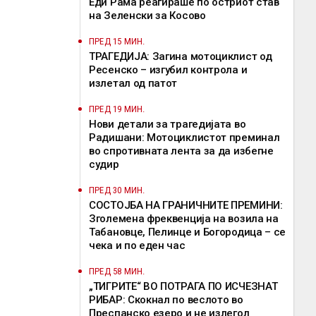
Еди Рама реагираше по остриот став
на Зеленски за Косово
ПРЕД 15 МИН.
ТРАГЕДИЈА: Загина мотоциклист од
Ресенско – изгубил контрола и
излетал од патот
ПРЕД 19 МИН.
Нови детали за трагедијата во
Радишани: Мотоциклистот преминал
во спротивната лента за да избегне
судир
ПРЕД 30 МИН.
СОСТОЈБА НА ГРАНИЧНИТЕ ПРЕМИНИ:
Зголемена фреквенција на возила на
Табановце, Пелинце и Богородица – се
чека и по еден час
ПРЕД 58 МИН.
„ТИГРИТЕ“ ВО ПОТРАГА ПО ИСЧЕЗНАТ
РИБАР: Скокнал по веслото во
Преспанско езеро и не излегол