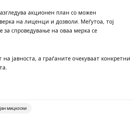
разгледува акционен план со можен
верка на лиценци и дозволи. Меѓутоа, тој
е за спроведување на оваа мерка се
 на јавноста, а граѓаните очекуваат конкретни
та.
ијан мицкоски