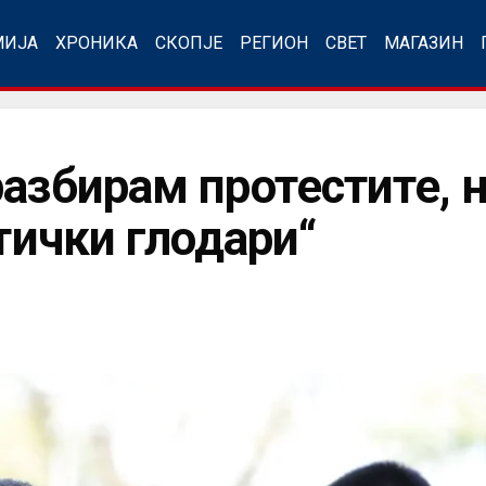
МИЈА
ХРОНИКА
СКОПЈЕ
РЕГИОН
СВЕТ
МАГАЗИН
разбирам протестите, 
итички глодари“