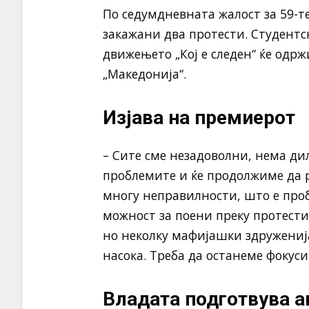
По седумдневната жалост за 59-те
закажани два протести. Студентск
движењето „Кој е следен“ ќе одрж
„Македонија“.
Изјава на премиерот
– Сите сме незадоволни, нема ди
проблемите и ќе продолжиме да 
многу неправилности, што е проб
можност за поени преку протестит
но неколку мафијашки здруженија
насока. Треба да останеме фокус
Владата подготвува а