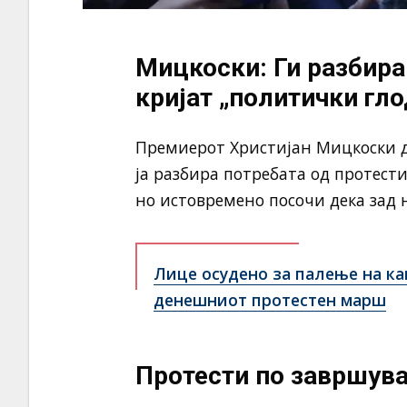
Мицкоски: Ги разбира
кријат „политички гл
Премиерот Христијан Мицкоски де
ја разбира потребата од протести
но истовремено посочи дека зад 
Лице осудено за палење на ка
денешниот протестен марш
Протести по завршув