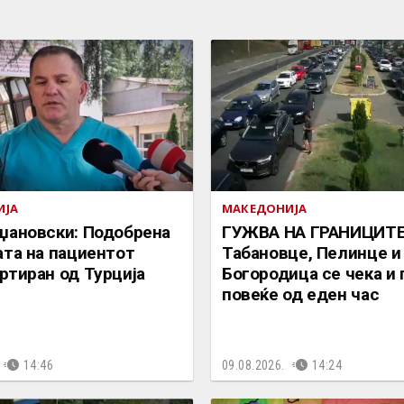
ИЈА
МАКЕДОНИЈА
џановски: Подобрена
ГУЖВА НА ГРАНИЦИТЕ
ата на пациентот
Табановце, Пелинце и
ртиран од Турција
Богородица се чека и 
повеќе од еден час
14:46
09.08.2026.
14:24