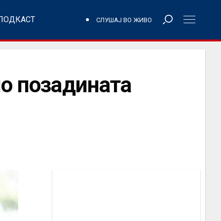
ПОДКАСТ
СЛУШАЈ ВО ЖИВО
но позадината