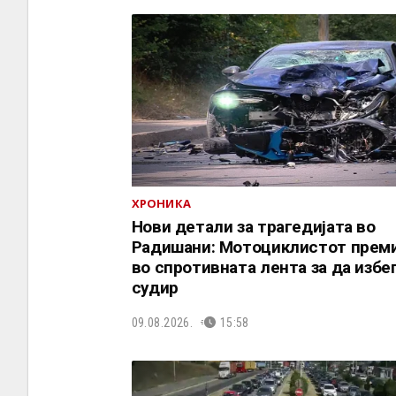
ХРОНИКА
Нови детали за трагедијата во
Радишани: Мотоциклистот прем
во спротивната лента за да избе
судир
09.08.2026.
15:58