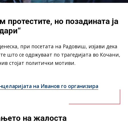
м протестите, но позадината ја
одари“
неска, при посетата на Радовиш, изјави дека
те што се одржуваат по трагедијата во Кочани,
нив стојат политички мотиви.
нцеларијата на Иванов го организира
ањето на жалоста