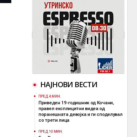
НАЈНОВИ ВЕСТИ
ПРЕД 4 МИН.
Приведен 19-годишник од Кочани,
правел експлицитни видеа од
поранешната девојка и ги споделувал
со трети лица
ПРЕД 10 МИН.