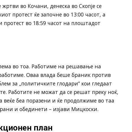
 жртви во Кочани, денеска во Скопје се
иот протест ќе започне во 13:00 часот, а
и протест во 18:59 часот на плоштадот
лема во тоа. Работиме на решавање на
работиме. Оваа влада беше браник против
лем за „политичките глодари“ кои гледаат
е. Работите не можат да се решат преку ноќ,
 веќе беа поразени и ќе продолжиме во таа
ирани и обединети – изјави Мицкоски.
кционен план