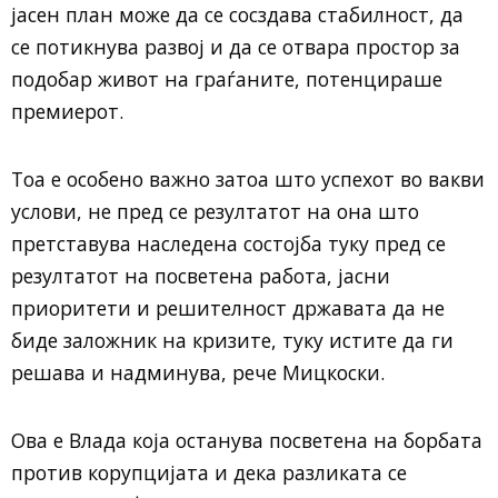
јасен план може да се сосздава стабилност, да
се потикнува развој и да се отвара простор за
подобар живот на граѓаните, потенцираше
премиерот.
Тоа е особено важно затоа што успехот во вакви
услови, не пред се резултатот на она што
претставува наследена состојба туку пред се
резултатот на посветена работа, јасни
приоритети и решителност државата да не
биде заложник на кризите, туку истите да ги
решава и надминува, рече Мицкоски.
Ова е Влада која останува посветена на борбата
против корупцијата и дека разликата се