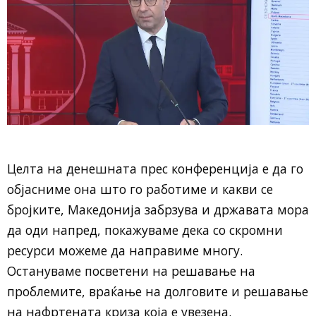
Целта на денешната прес конференција е да го
објасниме она што го работиме и какви се
бројките, Македонија забрзува и државата мора
да оди напред, покажуваме дека со скромни
ресурси можеме да направиме многу.
Остануваме посветени на решавање на
проблемите, враќање на долговите и решавање
на нафртената криза која е увезена.