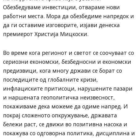
Обезбедуваме инвестиции, отвараме нови
работни места. Мора да обезбедиме напредок и
да ги оставиме изговорите, изјави денеска
премиерот Христија Мицкоски.
Во време кога регионот и светот се соочуваат со
сериозни економски, безбедносни и економски
предизвици, кога многу држави се борат со
последиците од глобалните кризи,
инфлациските притисоци, нарушените пазари
и наршената геополитичка неизвесност,
покаживаме дека можеме да одиме напред. И
покрај сложеното опкружување, државата
бележи раст, се движи во позитивна насока и
покажува со одговорна политика, дисциплина и