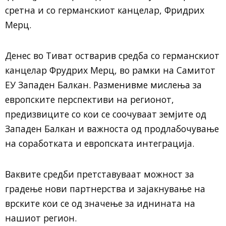
сретна и со германскиот канцелар, Фридрих
Мерц.
Денес во Тиват остварив средба со германскиот
канцелар Фрудрих Мерц, во рамки на Самитот
ЕУ Западен Балкан. Разменивме мислења за
европските перспективи на регионот,
предизвиците со кои се соочуваат земјите од
Западен Балкан и важноста од продлабочување
на соработката и европската интеграција.
Ваквите средби претставуваат можност за
градење нови партнерства и зајакнување на
врските кои се од значење за иднината на
нашиот регион.