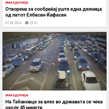
МАКЕДОНИЈА
Отворена за сообраќај уште една делница
од патот Елбасан-Ќафасан
07.08.2026.
23:01
МАКЕДОНИЈА
На Табановце за влез во државата се чека
околу 45 минути