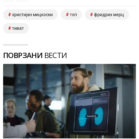
христијан мицкоски
топ
фридрих мерц
тиват
ПОВРЗАНИ
ВЕСТИ