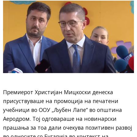
Премиерот Христијан Мицкоски денеска
присуствуваше на промоција на печатени
учебници во ООУ „Љубен Лапе“ во општина
Аеродром. Тој одговараше на новинарски
прашања за тоа дали очекува позитивен развој
во односите со Бугарија во контекст на