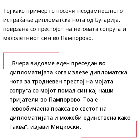
Тој како пример го посочи неодамнешното
испраќање дипломатска нота од Бугарија,
поврзана со престојот на неговата сопруга и
малолетниот син во Пампорово.
„Вчера видовме еден преседан во
дипломатијата кога излезе дипломатска
нота за тродневен престој на мојата
сопруга со мојот помал син кај наши
пријатели во Пампорово. Тоа е
невообичаена пракса во светот на
дипломатијата и можеби единствена како
таква“, изјави Мицкоски.