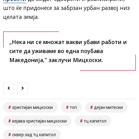
што ќе придонесе за забрзан урбан развој низ
целата земја.
„Нека ни се множат вакви убави работи и
сите да уживаме во една поубава
Македонија,“ заклучи Мицкоски.
христијан мицкоски
топ
дејан митески
изјава христијан мицкоски
тц капитол
сквер зад тц капитол