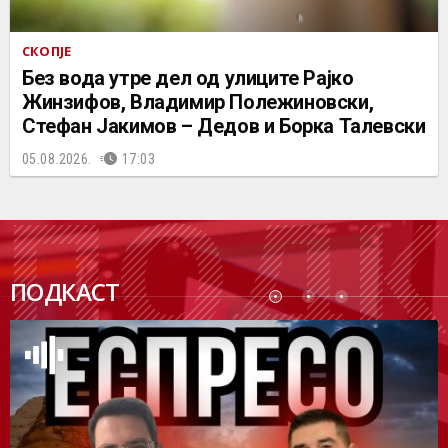
СКОПЈЕ
Без вода утре дел од улиците Рајко
Жинзифов, Владимир Полежиновски,
Стефан Јакимов – Дедов и Борка Талевски
05.08.2026.
17:03
ПОДК
ПОДКАСТ
АСТ