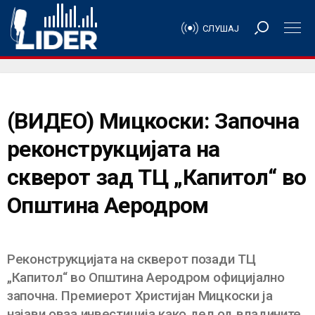
СЛУШАЈ
(ВИДЕО) Мицкоски: Започна
реконструкцијата на
скверот зад ТЦ „Капитол“ во
Општина Аеродром
Реконструкцијата на скверот позади ТЦ
„Капитол“ во Општина Аеродром официјално
започна. Премиерот Христијан Мицкоски ја
најави оваа инвестиција како дел од владините