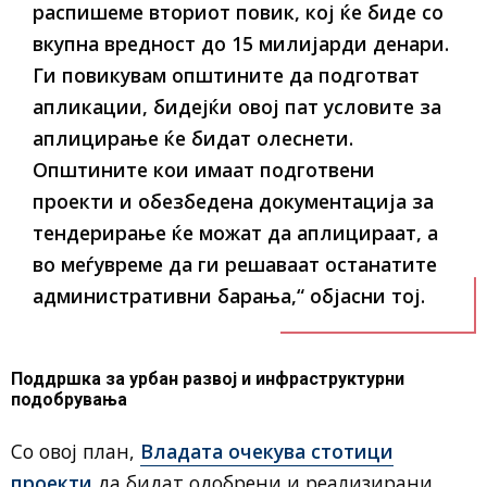
распишеме вториот повик, кој ќе биде со
вкупна вредност до 15 милијарди денари.
Ги повикувам општините да подготват
апликации, бидејќи овој пат условите за
аплицирање ќе бидат олеснети.
Општините кои имаат подготвени
проекти и обезбедена документација за
тендерирање ќе можат да аплицираат, а
во меѓувреме да ги решаваат останатите
административни барања,“ објасни тој.
Поддршка за урбан развој и инфраструктурни
подобрувања
Со овој план,
Владата очекува стотици
проекти
да бидат одобрени и реализирани,