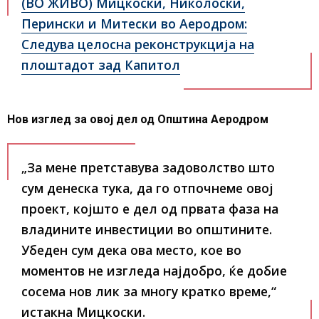
(ВО ЖИВО) Мицкоски, Николоски,
Перински и Митески во Аеродром:
Следува целосна реконструкција на
плоштадот зад Капитол
Нов изглед за овој дел од Општина Аеродром
„За мене претставува задоволство што
сум денеска тука, да го отпочнеме овој
проект, којшто е дел од првата фаза на
владините инвестиции во општините.
Убеден сум дека ова место, кое во
моментов не изгледа најдобро, ќе добие
сосема нов лик за многу кратко време,“
истакна Мицкоски.