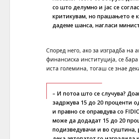
со што делумно и јас се согла
критикувам, но прашањето е к
дадеме шанса, нагласи минист
Според него, ако за изградба на
финансиска институција, се бара
иста големина, тогаш се знае де
– И потоа што се случува? Доа
задржува 15 до 20 проценти о
и правно се оправдува со FIDI
може да додадат 15 до 20 проц
подизведувачи и во суштина, 
дека автопатот го изградила к