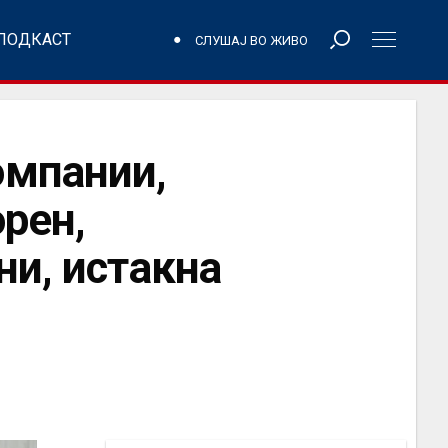
ПОДКАСТ
СЛУШАЈ ВО ЖИВО
омпании,
рен,
ни, истакна