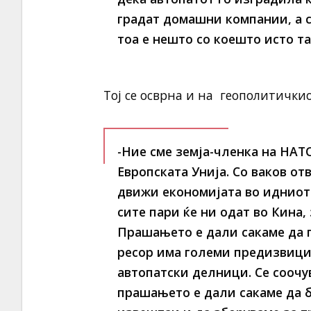
градат домашни компании, а с
тоа е нешто со коешто исто та
Тој се осврна и на геополитичкио
-Ние сме земја-членка на НАТ
Европската Унија. Со ваков отв
движи економијата во идниот 
сите пари ќе ни одат во Кина
Прашањето е дали сакаме да г
ресор има големи предизвици 
автопатски делници. Се соочув
прашањето е дали сакаме да б