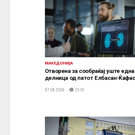
МАКЕДОНИЈА
Отворена за сообраќај уште една
делница од патот Елбасан-Ќафа
07.08.2026.
23:01