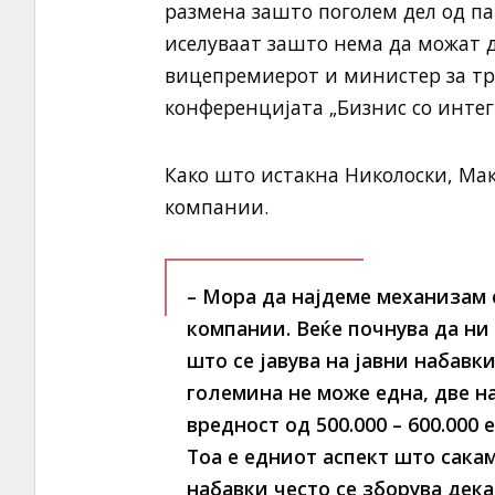
размена зашто поголем дел од пар
иселуваат зашто нема да можат д
вицепремиерот и министер за тр
конференцијата „Бизнис со интег
Како што истакна Николоски, Ма
компании.
– Мора да најдеме механизам 
компании. Веќе почнува да ни
што се јавува на јавни набавки
големина не може една, две н
вредност од 500.000 – 600.000 
Тоа е едниот аспект што сакам
набавки често се зборува дек