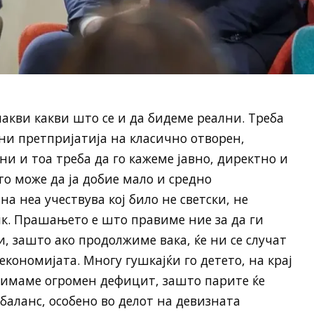
накви какви што се и да бидеме реални. Треба
дни претпријатија на класично отворен,
и и тоа треба да го кажеме јавно, директно и
то може да ја добие мало и средно
а неа учествува кој било не светски, не
ик. Прашањето е што правиме ние за да ги
зашто ако продолжиме вака, ќе ни се случат
економијата. Многу гушкајќи го детето, на крај
е имаме огромен дефицит, зашто парите ќе
баланс, особено во делот на девизната