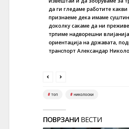
извештаи и да зборуваме за т
да ги гледаме работите какви 
признаеме дека имаме суштин
доколку сакаме да ни преживе
трпиме надворешни влијанија
ориентација на државата, по
транспорт Александар Николо
топ
николоски
ПОВРЗАНИ
ВЕСТИ