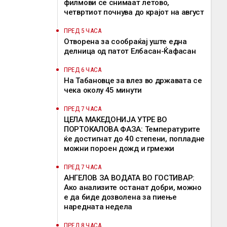
филмови се снимаат летово,
четвртиот почнува до крајот на август
ПРЕД 5 ЧАСА
Отворена за сообраќај уште една
делница од патот Елбасан-Ќафасан
ПРЕД 6 ЧАСА
На Табановце за влез во државата се
чека околу 45 минути
ПРЕД 7 ЧАСА
ЦЕЛА МАКЕДОНИЈА УТРЕ ВО
ПОРТОКАЛОВА ФАЗА: Температурите
ќе достигнат до 40 степени, попладне
можни пороен дожд и грмежи
ПРЕД 7 ЧАСА
АНГЕЛОВ ЗА ВОДАТА ВО ГОСТИВАР:
Ако анализите останат добри, можно
е да биде дозволена за пиење
наредната недела
ПРЕД 8 ЧАСА