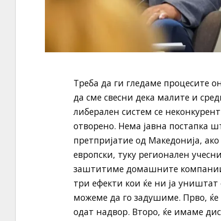
Tреба да ги гледаме процесите о
да сме свесни дека малите и сре
либерален систем се неконкурентн
отворено. Нема јавна постапка ш
претпријатие од Македонија, ако н
европски, туку регионален учесн
заштитиме домашните компании, 
три ефекти кои ќе ни ја уништат 
можеме да го задушиме. Прво, ќ
одат надвор. Второ, ќе имаме дис