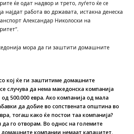
ите ќе одат надвор и трето, луѓето ќе се
а најдат работа во државата, истакна денеска
анспорт Александар Николоски на
ритет“.
кедонија мора да ги заштити домашните
со кој ќе ги заштитиме домашните
 се случува да нема македонска компанија
 од 500.000 евра. Ако компанија од мала
абавки да добие во сопствената општина во
евра, тогаш како ќе постои таа компанија?
 да го отворам. Во однос на големите
а домашните компании немаат капацитет,