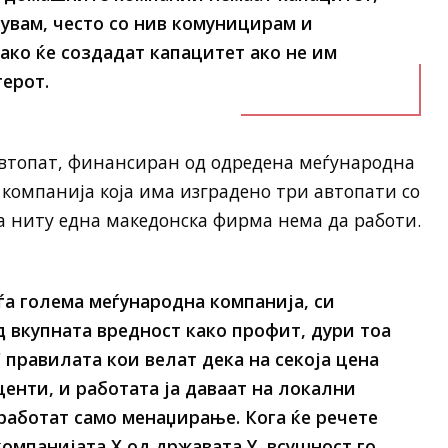
сувам, често со нив комуницирам и
ако ќе создадат капацитет ако не им
ерот.
 автопат, финансиран од одредена меѓународна
 компанија која има изградено три автопати со
ка ниту една македонска фирма нема да работи.
ѓа голема меѓународна компанија, си
д вкупната вредност како профит, дури тоа
C правилата кои велат дека на секоја цена
енти, и работата ја даваат на локални
работат само менаџирање. Кога ќе речете
омпанијата Х од државата Y, всушност го