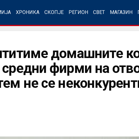
МИЈА
ХРОНИКА
СКОПЈЕ
РЕГИОН
СВЕТ
МАГАЗИН
штитиме домашните к
 средни фирми на отво
тем не се неконкурент