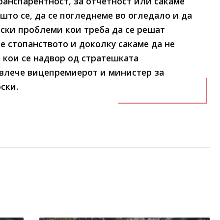
ранспарентност, за отчетност или сакаме
што се, да се погледнеме во огледало и да
ски проблеми кои треба да се решат
е стопанството и доколку сакаме да не
 кои се надвор од стратешката
двлече вицепремиерот и министер за
ски.