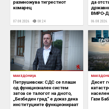
размножува тигрестиот
да отст
комарец
државни
ВМРО-
07.08.2026.
08:24
06.08.2026.
МАКЕДОНИЈА
МАКЕДОН
Петрушевски: СДС се плаши
Десет г
од функционален систем
катастр
затоа се талогот на дното,
населен
„Безбеден град“ е доказ дека
Гази Ба
институциите функционираат