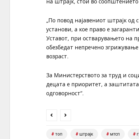
на штрајк, стои во соопштението
„По повод најавениот штрајк од
установи, а кое право е загаран
Уставот, при остварувањето на п
обезбедат непречено згрижување
возраст.
За Министерството за труд и соц
децата е приоритет, а заштитат
одговорност“.
топ
штрајк
мтсп