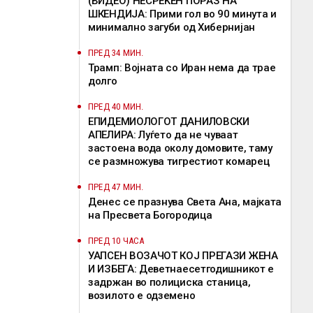
(ВИДЕО) НЕСРЕЌЕН ПОРАЗ НА
ШКЕНДИЈА: Прими гол во 90 минута и
минимално загуби од Хибернијан
ПРЕД 34 МИН.
Трамп: Војната со Иран нема да трае
долго
ПРЕД 40 МИН.
EПИДЕМИОЛОГОТ ДАНИЛОВСКИ
АПЕЛИРА: Луѓето да не чуваат
застоена вода околу домовите, таму
се размножува тигрестиот комарец
ПРЕД 47 МИН.
Денес се празнува Света Ана, мајката
на Пресвета Богородица
ПРЕД 10 ЧАСА
УАПСЕН ВОЗАЧОТ КОЈ ПРЕГАЗИ ЖЕНА
И ИЗБЕГА: Деветнаесетгодишникот е
задржан во полициска станица,
возилото е одземено