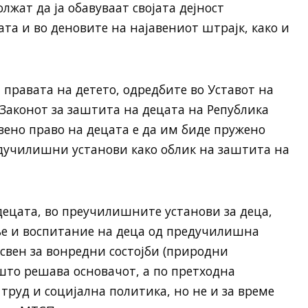
жат да ја обавуваат својата дејност
та и во деновите на најавениот штрајк, како и
а правата на детето, одредбите во Уставот на
Законот за заштита на децата на Република
ено право на децата е да им биде пружено
дучилишни установи како облик на заштита на
децата, во преучилишните установи за деца,
е и воспитание на деца од предучилишна
освен за вонредни состојби (природни
 што решава основачот, а по претходна
труд и социјална политика, но не и за време