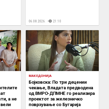
06.08.2026.
21:10
МАКЕДОНИЈА
Бојковска: По три децении
ителите
чекање, Владата предводена
аат
од ВМРО-ДПМНЕ го реализира
ти, а не
проектот за железничко
 вели
поврзување со Бугарија