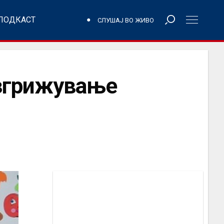
ПОДКАСТ
СЛУШАЈ ВО ЖИВО
 згрижување