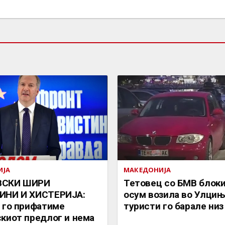
ИЈА
МАКЕДОНИЈА
ВСКИ ШИРИ
Тетовец со БМВ блок
ИНИ И ХИСТЕРИЈА:
осум возила во Улцињ
 го прифатиме
туристи го барале низ
киот предлог и нема