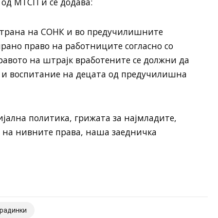
 од МТСП и се додава:
 страна на СОНК и во предучилишните
тирано право на работниците согласно со
равото на штрајк вработените се должни да
 и воспитание на децата од предучилишна
ијална политика, грижата за најмладите,
а на нивните права, наша заедничка
градинки