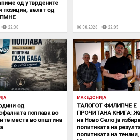
апиме од утврдените
 позиции, велат од
ДПМНЕ
22:30
06.08.2026.
22:05
ИЈА
МАКЕДОНИЈА
одини од
ТАЛОГОТ ФИЛИПЧЕ Е
офалната поплава во
ПРОЧИТАНА КНИГА: Ж
ите места во општина
на Ново Село ја избир
ба
политиката на резулта
политиката на тензии,