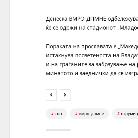
Денеска ВМРО-ДПМНЕ одбележува 
ќе се одржи на стадионот „Младос
Пораката на прославата е „Македо
истакнува посветеноста на Влад
и на граѓаните за забрзување на
минатото и заеднички да се изг
топ
вмро-дпмне
струми