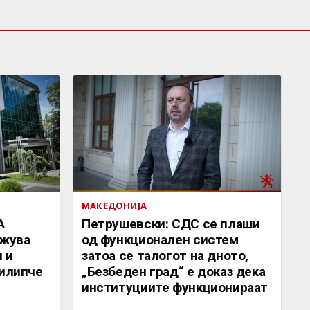
МАКЕДОНИЈА
А
Петрушевски: СДС се плаши
жува
од функционален систем
 и
затоа се талогот на дното,
Филипче
„Безбеден град“ е доказ дека
институциите функционираат