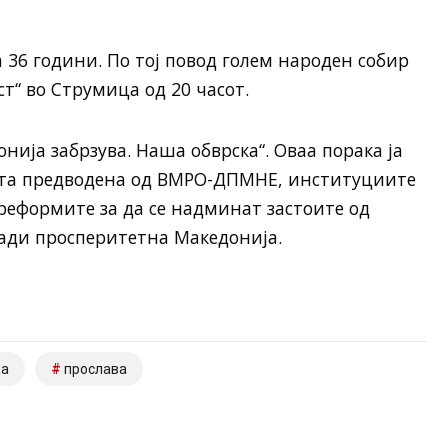
36 години. По тој повод голем народен собир
т“ во Струмица од 20 часот.
нија забрзува. Наша обврска“. Оваа порака ја
ата предводена од ВМРО-ДПМНЕ, институциите
 реформите за да се надминат застоите од
ради просперитетна Македонија.
ца
прослава