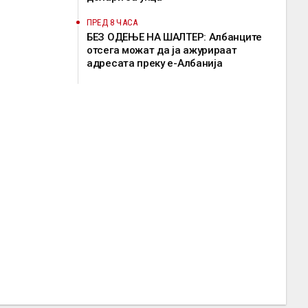
ПРЕД 8 ЧАСА
БЕЗ ОДЕЊЕ НА ШАЛТЕР: Албанците
отсега можат да ја ажурираат
адресата преку е-Албанија