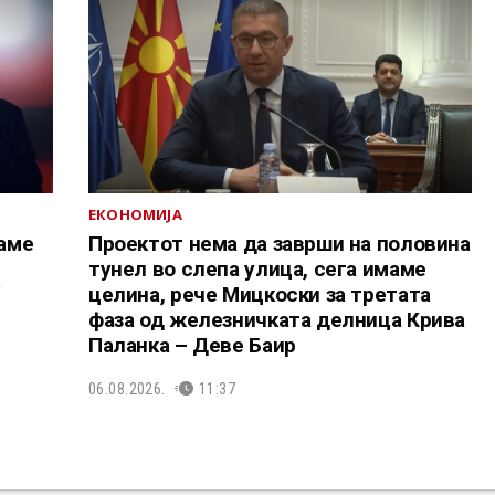
ЕКОНОМИЈА
аме
Проектот нема да заврши на половина
тунел во слепа улица, сега имаме
У
целина, рече Мицкоски за третата
фаза од железничката делница Крива
Паланка – Деве Баир
06.08.2026.
11:37