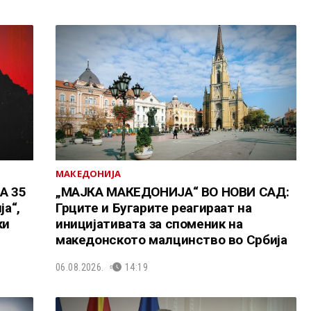
МАКЕДОНИЈА
А 35
„МАЈКА МАКЕДОНИЈА“ ВО НОВИ САД:
а“,
Грците и Бугарите реагираат на
ки
иницијативата за споменик на
македонското малцинство во Србија
06.08.2026.
14:19