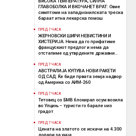
ВИСОКА ТЕМПЕРАТУРА, СИЛНА
ГЛАВОБОЛКА И ВКОЧАНЕТ ВРАТ: Овие
симптоми на западнонилската треска
бараат итна лекарска помош
ПРЕД 7 ЧАСА
ЖЕРНОВСКИ ШИРИ НЕВИСТИНИ И
ХИСТЕРИЈА: Нема да го прифатиме
францускиот предлог и нема да
отстапиме од утврдените државни
позиции, велат од ВМРО-ДПМНЕ
ПРЕД 7 ЧАСА
АВСТРАЛИЈА КУПУВА НОВИ РАКЕТИ
ОД САД: Ќе биде првата земја надвор
од Америка со АИМ-260
ПРЕД 7 ЧАСА
Тетовец со БМВ блокирал осум возила
во Улцињ – туристи го барале низ
градот
ПРЕД 7 ЧАСА
Цената на златото се искачи на 4.300
долари за унца