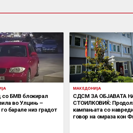
ИЈА
МАКЕДОНИЈА
 со БМВ блокирал
СДСМ ЗА ОБЈАВАТА Н
зила во Улцињ –
СТОИЛКОВИЌ: Продол
 го барале низ градот
кампањата со навреди
говор на омраза кон 