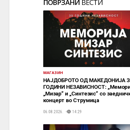
ПОВРЗАНИ
ВЕСТИ
МАГАЗИН
НАЈДОБРОТО ОД МАКЕДОНИЈА З
ГОДИНИ НЕЗАВИСНОСТ: „Мемориј
„Мизар“ и „Синтезис“ со заеднич
концерт во Струмица
06.08.2026.
14:29