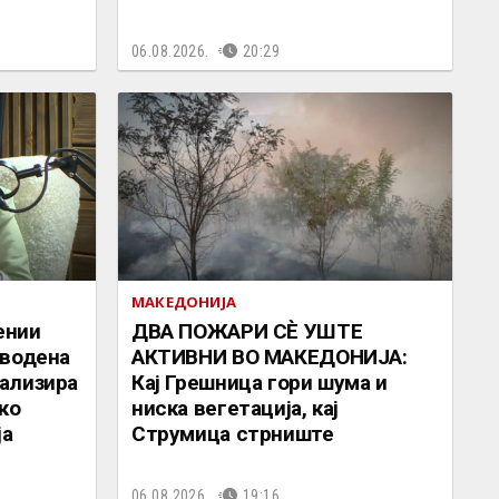
06.08.2026.
20:29
МАКЕДОНИЈА
ении
ДВА ПОЖАРИ СÈ УШТЕ
дводена
АКТИВНИ ВО МАКЕДОНИЈА:
ализира
Кај Грешница гори шума и
ко
ниска вегетација, кај
ја
Струмица стрниште
06.08.2026.
19:16