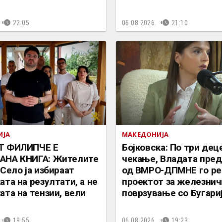
22:05
06.08.2026.
21:10
ИЈА
МАКЕДОНИЈА
Т ФИЛИПЧЕ Е
Бојковска: По три дец
АНА КНИГА: Жителите
чекање, Владата пре
 Село ја избираат
од ВМРО-ДПМНЕ го ре
ата на резултати, а не
проектот за железнич
ата на тензии, вели
поврзување со Бугари
19:55
06.08.2026.
19:23