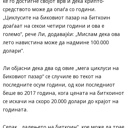
ќе го достигне својот врв и дека крипто-
средството може да опаѓа со години.
„Циклусите на биковиот пазар на биткоин
доаѓаат на секои четири години и ова е
големо“, рече Ли, додавајќи: „Мислам дека ова
лето навистина може да надмине 100.000
долари”.
Ли објасни дека два од овие „мега циклуси на
биковиот пазар“ се случиле во текот на
последните осум години, од кои последниот
беше во 2017 година, кога цената на биткоинот
се искачи на скоро 20.000 долари до крајот на
годината.
Сепак, „ладењето на биткоин“, кое може да трае