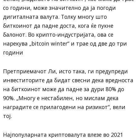
со години, може значително да ја погоди
дигиталната валута. Толку многу што
биткоинот да падне доста, кога ќе пукне
балонот. Во крипто-индустријата, ова се
нарекува „bitcoin winter“ и трае од две до три
години
Претприемачот Ли, исто така, ги предупреди
инвеститорите да бидат свесни дека вредноста
на биткоинот може да падне за дури 80% до
90%. „Многу е нестабилен, но мислам дека
наградите се прилагодени на ризикот“, вели
тој.
Најпопуларната криптовалута влезе во 2021