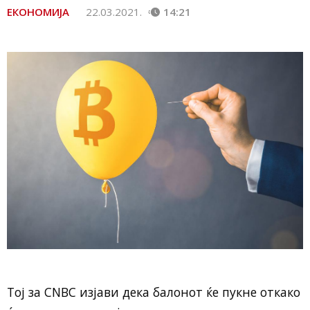
ЕКОНОМИЈА
22.03.2021.
14:21
Тој за CNBC изјави дека балонот ќе пукне откако