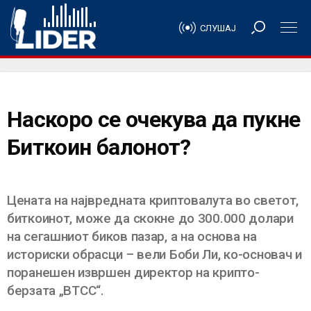
СЛУШАЈ
Наскоро се очекува да пукне
Биткоин балонот?
Цената на највредната криптовалута во светот,
биткоинот, може да скокне до 300.000 долари
на сегашниот биков пазар, а на основа на
историски обрасци – вели Боби Ли, ко-основач и
поранешен извршен директор на крипто-
берзата „BTCC“.