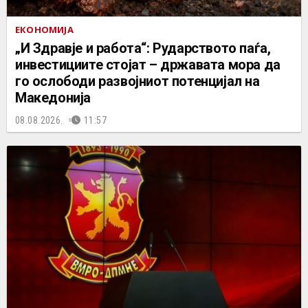
ЕКОНОМИЈА
„И Здравје и работа“: Рударството паѓа,
инвестициите стојат – државата мора да
го ослободи развојниот потенцијал на
Македонија
08.08.2026.
11:57