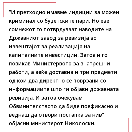
“И претходнo имавме индиции за можен
криминал со буџетските пари. Но еве
сомнежот го потврдуваат наводите на
Државниот завод за ревизија во
извештaјoт за реализација на
капиталните инвестиции. Затоа и го
повикав Министервото за внатрешни
работи, а веќе доставив и три предмети
од кои два директно се поврзани со
информациите што ги објави државната
ревизија. И затоа очекувам
Обвинителството да биде поефикасно и
веднаш да отвори постапка за нив”
објасни министерот Николоски.