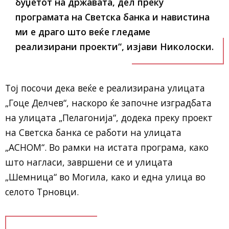
буџетот на државата, дел преку
програмата на Светска банка и навистина
ми е драго што веќе гледаме
реализирани проекти“, изјави Николоски.
Тој посочи дека веќе е реализирана улицата
„Гоце Делчев“, наскоро ќе започне изградбата
на улицата „Пелагонија“, додека преку проект
на Светска банка се работи на улицата
„АСНОМ“. Во рамки на истата програма, како
што нагласи, завршени се и улицата
„Шемница“ во Могила, како и една улица во
селото Трновци.