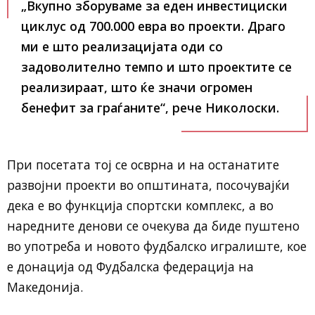
„Вкупно зборуваме за еден инвестициски
циклус од 700.000 евра во проекти. Драго
ми е што реализацијата оди со
задоволително темпо и што проектите се
реализираат, што ќе значи огромен
бенефит за граѓаните“, рече Николоски.
При посетата тој се осврна и на останатите
развојни проекти во општината, посочувајќи
дека е во функција спортски комплекс, а во
наредните денови се очекува да биде пуштено
во употреба и новото фудбалско игралиште, кое
е донација од Фудбалска федерација на
Македонија.