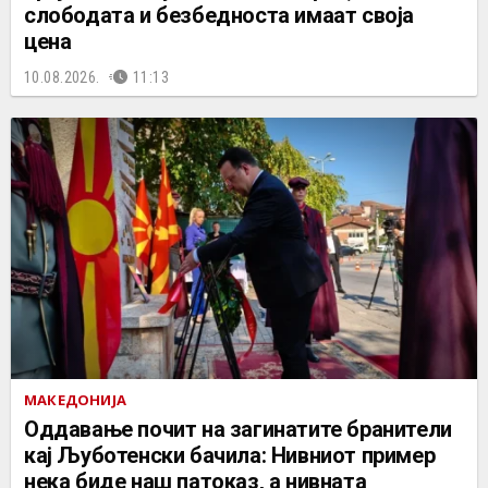
слободата и безбедноста имаат своја
цена
10.08.2026.
11:13
МАКЕДОНИЈА
Оддавање почит на загинатите бранители
кај Љуботенски бачила: Нивниот пример
нека биде наш патоказ, а нивната