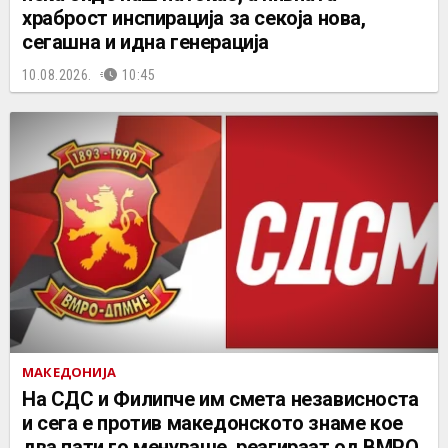
храброст инспирација за секоја нова,
сегашна и идна генерација
10.08.2026.
10:45
МАКЕДОНИЈА
На СДС и Филипче им смета независноста
и сега е против македонското знаме кое
два пати го менуваше, реагираат од ВМРО